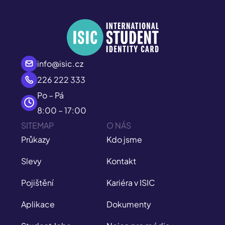
info@isic.cz
226 222 333
Po – Pá
8:00 – 17:00
SITEMAP
O NÁS
Průkazy
Kdo jsme
Slevy
Kontakt
Pojištění
Kariéra v ISIC
Aplikace
Dokumenty