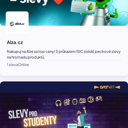
Alza.cz
Nakupuj na Alze za top ceny! S průkazem ISIC získáš peckové slevy
na hromadu produktů.
1 sleva
Online