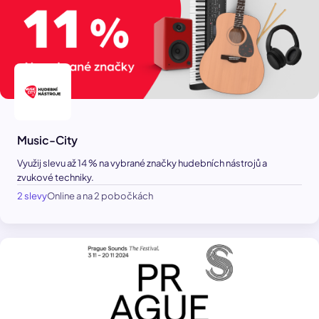
Music-City
Využij slevu až 14 % na vybrané značky hudebních nástrojů a
zvukové techniky.
2 slevy
Online a na 2 pobočkách