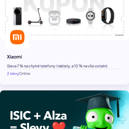
Xiaomi
Sleva 7 % na chytré telefony i tablety, a 10 % na vše ostatní.
2 slevy
Online