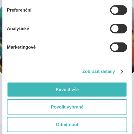
jak s cookies pracujeme, pak najdeš
tady
.
Preferenční
Analytické
Marketingové
Zobrazit detaily
Povolit vše
GoPro
Nejprodávanější akční kamera na světe. Sleva 10% na celý
sortiment pro všechny držitelé průkazu.
Povolit vybrané
1 sleva
Online
Odmítnout