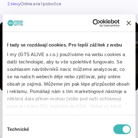
2 slevy
Online a na 1 pobočce
I tady se rozdávají cookies. Pro lepší zážitek z webu
I my (GTS ALIVE s.r.o.) používáme na webu cookies a
další technologie, aby tu vše spolehlivě fungovalo. Se
souhlasem návštěvníků navíc můžeme analyzovat, co
se na našich webech děje nebo zjišťovat, jaký online
obsah je zajímá. Můžeme jim pak lépe přizpůsobit obsah
i reklamu. Pomáhají nám s tím marketingové nástroje a
některá data přitom mohou (stále pod naší ochranou)
putovat i mimo EU, zejména do USA. Vyber si, které
Spotify
nástroje nám dovolíš používat – stačí jeden souhlas pro
Spotify Premium jen za 97 Kč měsíčně.
všechny naše domény. Jak nástroje fungují, zjistíš
Výběr
1 sleva
Online
v sekci „Detaily“. Svoji volbu můžeš kdykoliv změnit v
Technické
souhlasu
„Nastavení cookies“ (ikonka v zápatí webu). Vše o tom,