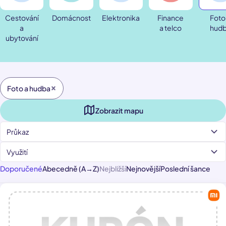
Cestování
Domácnost
Elektronika
Finance
Foto
a
a telco
hud
ubytování
Foto a hudba
Zobrazit mapu
Průkaz
Využití
Doporučené
Abecedně (A→Z)
Nejbližší
Nejnovější
Poslední šance