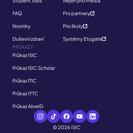
Student Jobs
Nejen pro média
FAQ
Pro partnery
Novinky
Pro školy
Duševní zdraví
Systémy Etugate
PRŮKAZY
Průkaz ISIC
Průkaz ISIC Scholar
Průkaz ITIC
Průkaz IYTC
Průkaz AliveID
© 2026 ISIC