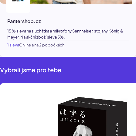
Pantershop.cz
15 % sleva na sluchátka a mikrofony Sennheiser, stojany Kőnig &
Meyer. Na akční zboží sleva 5%.
1 sleva
Online a na 2 pobočkách
Vybrali jsme pro tebe