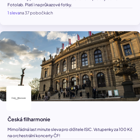
Fotolab. Platí i na průkazové fotky.
1 sleva
na 37 pobočkách
Česká filharmonie
Mimořádná last minute sleva pro držitele ISIC. Vstupenky za 100 Kč
na orchestrální koncerty ČF!