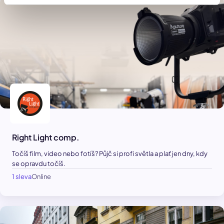
Right Light comp.
Točíš film, video nebo fotíš? Půjč si profi světla a plať jen dny, kdy
se opravdu točíš.
1 sleva
Online