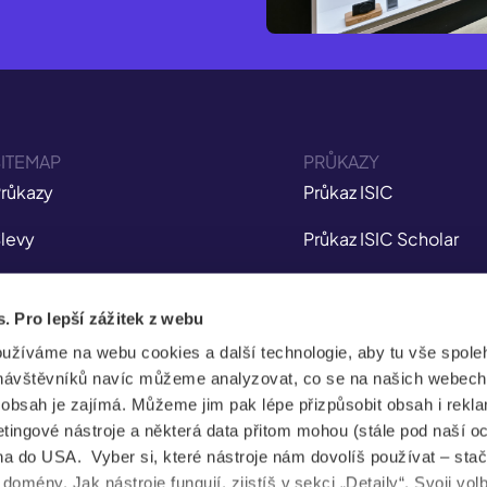
ITEMAP
PRŮKAZY
růkazy
Průkaz ISIC
levy
Průkaz ISIC Scholar
ojištění
Průkaz ITIC
s. Pro lepší zážitek z webu
plikace
Průkaz IYTC
oužíváme na webu cookies a další technologie, aby tu vše spoleh
tudent Jobs
Průkaz AliveID
návštěvníků navíc můžeme analyzovat, co se na našich webech
e obsah je zajímá. Můžeme jim pak lépe přizpůsobit obsah i rekl
FAQ
ingové nástroje a některá data přitom mohou (stále pod naší o
a do USA. Vyber si, které nástroje nám dovolíš používat – stač
ovinky
omény. Jak nástroje fungují, zjistíš v sekci „Detaily“. Svoji vol