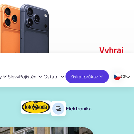
y
Slevy
Pojištění
Ostatní
Získat průkaz
CS
Elektronika