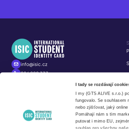
S
P
S
info@isic.cz
226 222 333
P
Po – Pá
I tady se rozdávají cookie
A
8:00 – 17:00
I my (GTS ALIVE s.r.o.) p
S
fungovalo. Se souhlasem 
nebo zjišťovat, jaký onlin
Pomáhají nám s tím market
putovat i mimo EU, zejmén
N
souhlas pro všechny naše d