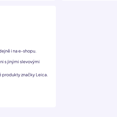
dejně i na e-shopu.
i s jinými slevovými
vé produkty značky Leica.