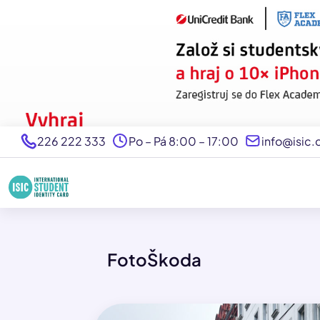
226 222 333
Po – Pá 8:00 – 17:00
info@isic.
FotoŠkoda