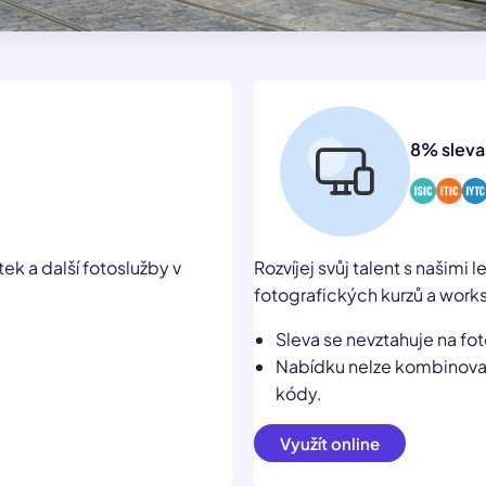
8% sleva
tek a další fotoslužby v
Rozvíjej svůj talent s našimi 
fotografických kurzů a work
Sleva se nevztahuje na fo
Nabídku nelze kombinovat 
kódy.
Využít online