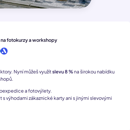
 na fotokurzy a workshopy
lektory. Nyní můžeš využít
slevu 8 %
na širokou nabídku
shopů.
toexpedice a fotovýlety.
s výhodami zákaznické karty ani s jinými slevovými