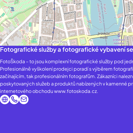
Fotografické služby a fotografické vybavení se
FotoŠkoda – to jsou komplexní fotografické služby pod jed
Profesionálně vyškolení prodejci poradí s výběrem fotograf
začínajícím, tak profesionálním fotografům. Zákazníci nalezn
poskytovaných služeb a produktů nabízených v kamenné pro
internetového obchodu www.fotoskoda.cz.