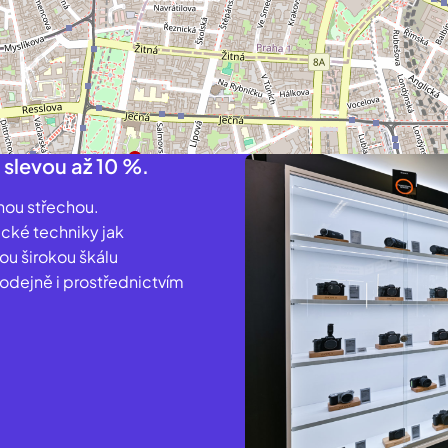
 slevou až 10 %.
nou střechou.
ické techniky jak
ou širokou škálu
dejně i prostřednictvím