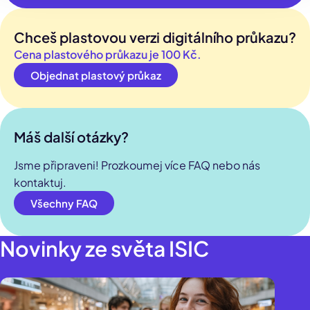
Chceš plastovou verzi digitálního průkazu?
Cena plastového průkazu je 100 Kč.
Objednat plastový průkaz
Máš další otázky?
Jsme připraveni! Prozkoumej více FAQ nebo nás
kontaktuj.
Všechny FAQ
Novinky ze světa ISIC