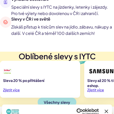
Speciální slevy s IYTC na jízdenky, letenky i zájezdy.
Pro tvé výlety nebo dovolenou v ČR i zahraničí.
Slevy v ČR i ve světě
Získáš přístup k tisícům slev na jídlo, zábavu, nákupy a
další. V celé ČR a téměř 100 dalších zemích!
Oblíbené slevy s IYT
C
Sleva 20 % po přihlášení
Slevy až 20 % ti
eshop.
Zjistit více
Zjistit více
Všechny slevy