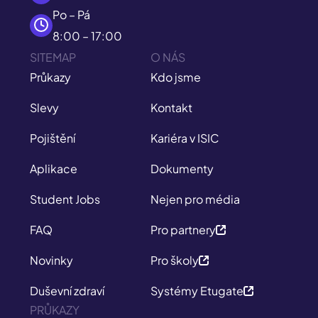
Po – Pá
8:00 – 17:00
SITEMAP
O NÁS
Průkazy
Kdo jsme
Slevy
Kontakt
Pojištění
Kariéra v ISIC
Aplikace
Dokumenty
Student Jobs
Nejen pro média
FAQ
Pro partnery
Novinky
Pro školy
Duševní zdraví
Systémy Etugate
PRŮKAZY