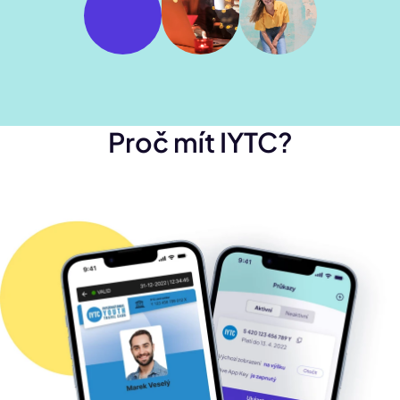
Proč mít IYTC?