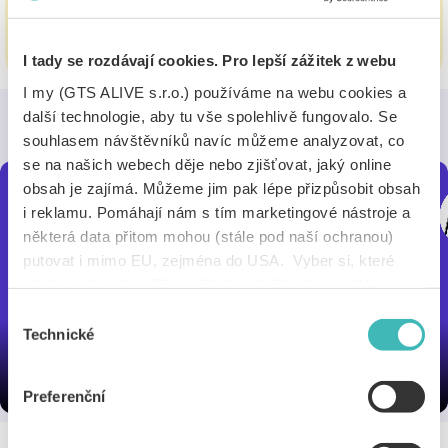
Objednej si IYTC online
Zobrazit více
I tady se rozdávají cookies. Pro lepší zážitek z webu
I my (GTS ALIVE s.r.o.) používáme na webu cookies a
Jak využít digitální IYTC v Alive
další technologie, aby tu vše spolehlivě fungovalo. Se
App?
souhlasem návštěvníků navíc můžeme analyzovat, co
se na našich webech děje nebo zjišťovat, jaký online
obsah je zajímá. Můžeme jim pak lépe přizpůsobit obsah
i reklamu. Pomáhají nám s tím marketingové nástroje a
některá data přitom mohou (stále pod naší ochranou)
putovat i mimo EU, zejména do USA. Vyber si, které
nástroje nám dovolíš používat – stačí jeden souhlas pro
všechny naše domény. Jak nástroje fungují, zjistíš
Výběr
v sekci „Detaily“. Svoji volbu můžeš kdykoliv změnit v
Technické
souhlasu
„Nastavení cookies“ (ikonka v zápatí webu). Vše o tom,
jak s cookies pracujeme, pak najdeš
tady
.
Preferenční
FAQ