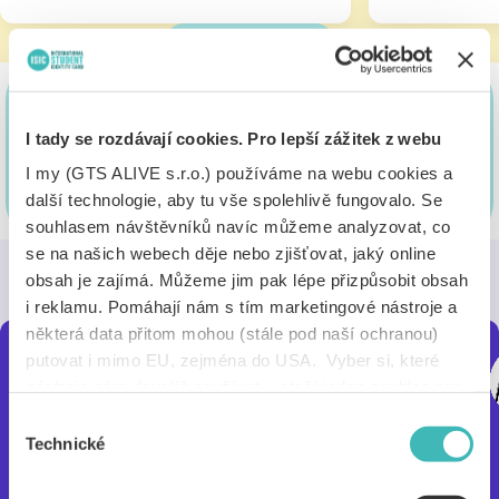
Všechny slevy
Kde pořídit průkaz AliveID?
I tady se rozdávají cookies. Pro lepší zážitek z webu
Průkazy vydávají pouze školy nebo další instituce.
I my (GTS ALIVE s.r.o.) používáme na webu cookies a
Zobrazit více
další technologie, aby tu vše spolehlivě fungovalo. Se
souhlasem návštěvníků navíc můžeme analyzovat, co
Jak využít digitální AliveID v
se na našich webech děje nebo zjišťovat, jaký online
obsah je zajímá. Můžeme jim pak lépe přizpůsobit obsah
Alive App?
i reklamu. Pomáhají nám s tím marketingové nástroje a
některá data přitom mohou (stále pod naší ochranou)
putovat i mimo EU, zejména do USA. Vyber si, které
nástroje nám dovolíš používat – stačí jeden souhlas pro
všechny naše domény. Jak nástroje fungují, zjistíš
Výběr
v sekci „Detaily“. Svoji volbu můžeš kdykoliv změnit v
Technické
souhlasu
„Nastavení cookies“ (ikonka v zápatí webu). Vše o tom,
jak s cookies pracujeme, pak najdeš
tady
.