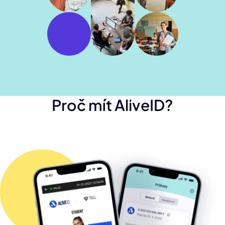
Proč mít AliveID?