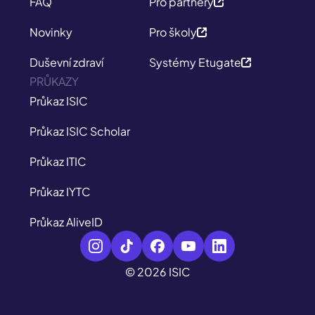
FAQ
Pro partnery
Novinky
Pro školy
Duševní zdraví
Systémy Etugate
PRŮKAZY
Průkaz ISIC
Průkaz ISIC Scholar
Průkaz ITIC
Průkaz IYTC
Průkaz AliveID
© 2026 ISIC