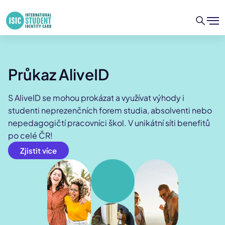
Průkaz AliveID
S AliveID se mohou prokázat a využívat výhody i
studenti neprezenčních forem studia, absolventi nebo
nepedagogičtí pracovníci škol. V unikátní síti benefitů
po celé ČR!
Zjistit více