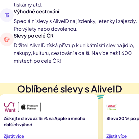
tiskárny atd.
Výhodné cestování
Speciální slevy s AliveID na jízdenky, letenky i zájezdy.
Pro výlety nebo dovolenou.
Slevy po celé ČR
Držitel AliveID získá přístup k unikátní síti slev na jídlo,
nákupy, kulturu, cestování a další. Na více než 1 600
místech po celé ČR!
Oblíbené slevy s Alive
ID
Získejte slevu až 15 % na Apple a mnoho
Sleva 20 % po p
dalších výhod.
Zjistit více
Zjistit více