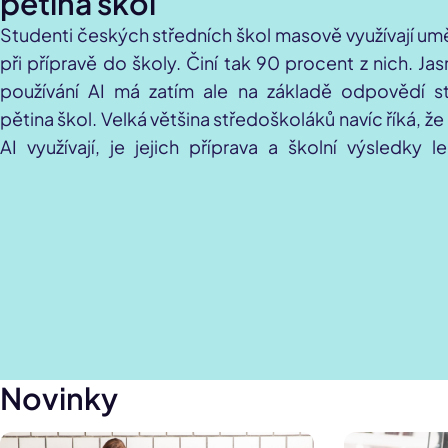
pětina škol
Studenti českých středních škol masově využívají umě
při přípravě do školy. Činí tak 90 procent z nich. Jas
používání AI má zatím ale na základě odpovědí 
pětina škol. Velká většina středoškoláků navíc říká, ž
AI využívají, je jejich příprava a školní výsledky 
inteligenci při přípravě využilo i skoro 80 pro
maturantů. Vyplynulo to z nového průzkumu na tém
středoškolskými studenty, který v Česku uskutečn
GTS Alive. Ta vydává a spravuje studentské průkazy IS
Novinky