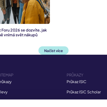
t Foru 2026 se dozvíte, jak
ně vnímá svět nákupů
Načíst více
ITEMAP
PRŮKAZY
růkazy
Průkaz ISIC
levy
Průkaz ISIC Scholar
ojištění
Průkaz ITIC