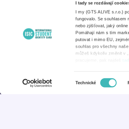
Po – Pá
I tady se rozdávají cookie
A
8:00 – 17:00
I my (GTS ALIVE s.r.o.) p
S
fungovalo. Se souhlasem 
nebo zjišťovat, jaký onlin
Pomáhají nám s tím market
putovat i mimo EU, zejmén
N
souhlas pro všechny naše d
můžeš kdykoliv změnit v „
D
pracujeme, pak najdeš
ta
Výběr
© 2026 ISIC
Technické
souhlasu