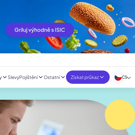
y
Slevy
Pojištění
Ostatní
Získat průkaz
CS