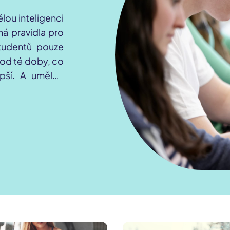
lou inteligenci
ná pravidla pro
studentů pouze
e od té doby, co
lepší. A umělou
cent letošních
a využívání AI
ila společnost
IC.