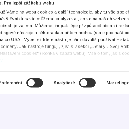
s. Pro lepší zážitek z webu
plikace
Průkaz IYTC
oužíváme na webu cookies a další technologie, aby tu vše spoleh
tudent Jobs
Průkaz AliveID
návštěvníků navíc můžeme analyzovat, co se na našich webech
e obsah je zajímá. Můžeme jim pak lépe přizpůsobit obsah i rekl
FAQ
ingové nástroje a některá data přitom mohou (stále pod naší o
a do USA. Vyber si, které nástroje nám dovolíš používat – stač
ovinky
omény. Jak nástroje fungují, zjistíš v sekci „Detaily“. Svoji vol
Nastavení cookies“ (ikonka v zápatí webu). Vše o tom, jak s co
uševní zdraví
dy
.
Preferenční
Analytické
Marketing