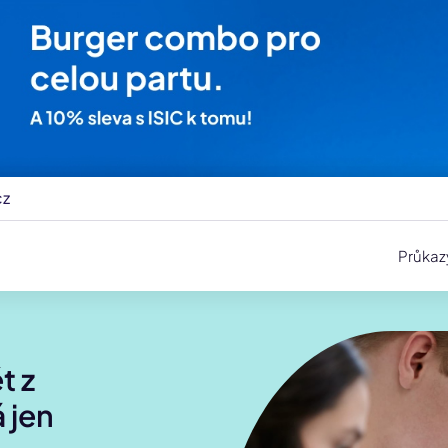
cz
Průkaz
t z
 jen