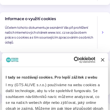
Informace o využití cookies
Účelem tohoto dokumentu je seznámit Vás při prohlížení
našich internetových stránek www.isic.cz se způsobem
práce s cookies a s tím souvisejícím zpracováním osobních
údajů.
Dokumenty k projektu ISIC školám
Zde naleznete dokumenty o pravidlech pro používání
I tady se rozdávají cookies. Pro lepší zážitek z webu
průkazů ISIC, ISIC Scholar, ITIC a AliveID v projektu ISIC
I my (GTS ALIVE s.r.o.) používáme na webu cookies a
školám.
další technologie, aby tu vše spolehlivě fungovalo. Se
souhlasem návštěvníků navíc můžeme analyzovat, co
se na našich webech děje nebo zjišťovat, jaký online
obsah je zajímá. Můžeme jim pak lépe přizpůsobit obsah
Dokumenty k mobilní aplikaci Alive App