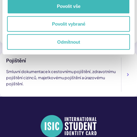
Průkazy a karty
Povolit vše
Obchodní podmínky se týkají průkazů ISIC, ISIC Scholar, ITIC,
IYTC, AliveID student a AliveID zaměstnanec objednaných
Povolit vybrané
prostřednictvím online systému na isic.cz nebo na ZČU,
UPCE a AMBIS VŠ.
Odmítnout
Pojištění
Smluvní dokumentace k cestovnímu pojištění, zdravotnímu
pojištění cizinců, majetkovému pojištění a úrazovému
pojištění.