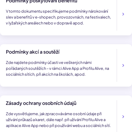
Podmínky poskytování benefitů
V tomto dokumentu specifikujeme podmínky nárokování
slev a benefitů v e-shopech, provozovnách, na festivalech,
v lyžařských areálech nebo v dopravě apod.
Podmínky akcí a soutěží
Zde najdete podmínky účasti ve veškerých námi
pořádaných soutěžích – v rámci Alive App a Profilu Alive, na
sociálních sítích, při akcích na školách, apod.
Zásady ochrany osobních údajů
Zde vysvětlujeme, jak zpracováváme osobní údaje při
užívání průkazů a karet, dále např. při užívání Profilu Alive a
aplikace Alive App nebo při používání webu a sociálních sítí.