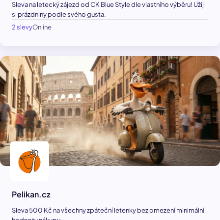
Sleva na letecký zájezd od CK Blue Style dle vlastního výběru! Užij
si prázdniny podle svého gusta.
2 slevy
Online
Pelikan.cz
Sleva 500 Kč na všechny zpáteční letenky bez omezení minimální