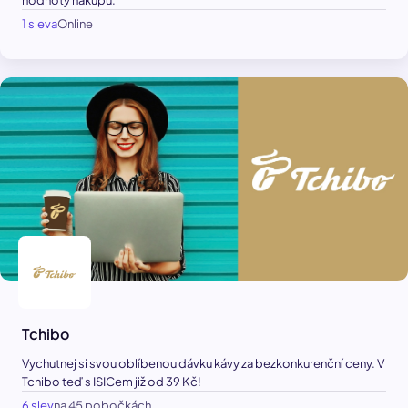
hodnoty nákupu.
1 sleva
Online
Tchibo
Vychutnej si svou oblíbenou dávku kávy za bezkonkurenční ceny. V
Tchibo teď s ISICem již od 39 Kč!
6 slev
na 45 pobočkách