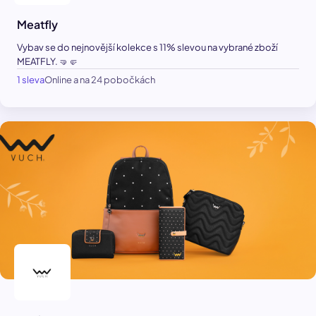
Meatfly
Vybav se do nejnovější kolekce s 11% slevou na vybrané zboží
MEATFLY. 🤜🤛
1 sleva
Online a na 24 pobočkách