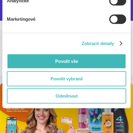
Analytické
Marketingové
Zobrazit detaily
TESCO
Sleva 10 % na celý nákup ve všech prodejnách Tesco v ČR.
Povolit vše
1 sleva
Online
Povolit vybrané
Odmítnout