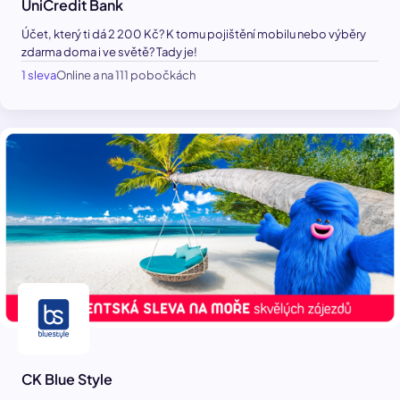
UniCredit Bank
Účet, který ti dá 2 200 Kč? K tomu pojištění mobilu nebo výběry
zdarma doma i ve světě? Tady je!
1 sleva
Online a na 111 pobočkách
CK Blue Style