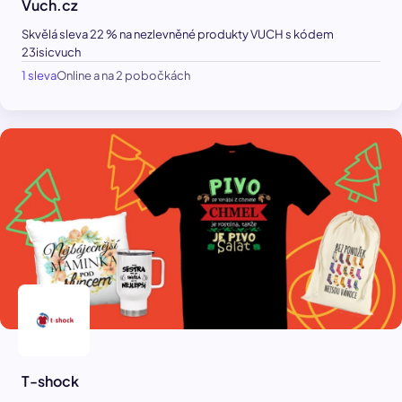
Vuch.cz
Skvělá sleva 22 % na nezlevněné produkty VUCH s kódem
23isicvuch
1 sleva
Online a na 2 pobočkách
T-shock