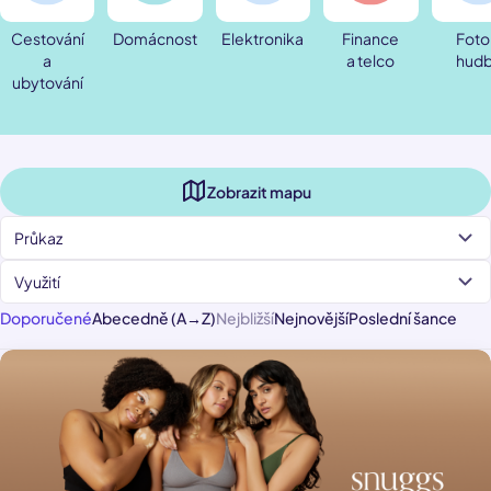
Cestování
Domácnost
Elektronika
Finance
Foto
a
a telco
hud
ubytování
Zobrazit mapu
Průkaz
Využití
Doporučené
Abecedně (A→Z)
Nejbližší
Nejnovější
Poslední šance