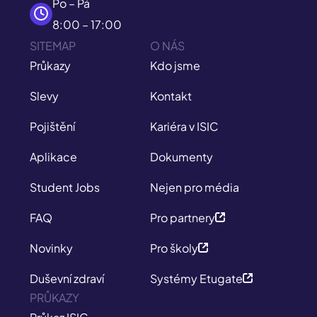
Po – Pá
8:00 – 17:00
SITEMAP
O NÁS
Průkazy
Kdo jsme
Slevy
Kontakt
Pojištění
Kariéra v ISIC
Aplikace
Dokumenty
Student Jobs
Nejen pro média
FAQ
Pro partnery
Novinky
Pro školy
Duševní zdraví
Systémy Etugate
PRŮKAZY