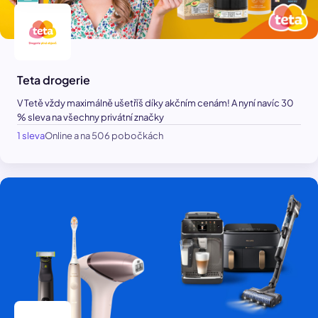
Teta drogerie
V Tetě vždy maximálně ušetříš díky akčním cenám! A nyní navíc 30
% sleva na všechny privátní značky
1 sleva
Online a na 506 pobočkách