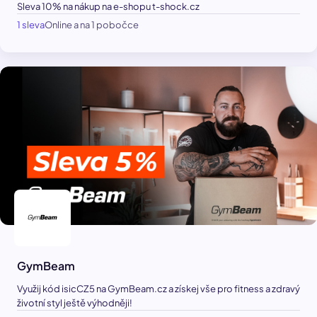
Sleva 10% na nákup na e-shopu t-shock.cz
1 sleva
Online a na 1 pobočce
GymBeam
Využij kód isicCZ5 na GymBeam.cz a získej vše pro fitness a zdravý
životní styl ještě výhodněji!