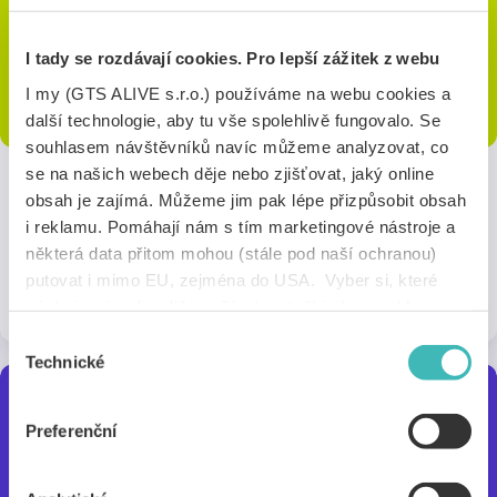
I tady se rozdávají cookies. Pro lepší zážitek z webu
I my (GTS ALIVE s.r.o.) používáme na webu cookies a
další technologie, aby tu vše spolehlivě fungovalo. Se
souhlasem návštěvníků navíc můžeme analyzovat, co
se na našich webech děje nebo zjišťovat, jaký online
obsah je zajímá. Můžeme jim pak lépe přizpůsobit obsah
Direct Fondee
i reklamu. Pomáhají nám s tím marketingové nástroje a
Investuj už při škole. Snadno, online a bezpečně. S bonusem 750
některá data přitom mohou (stále pod naší ochranou)
Kč za ISIC a 44% slevou na poplatku.
putovat i mimo EU, zejména do USA. Vyber si, které
1 sleva
Online
nástroje nám dovolíš používat – stačí jeden souhlas pro
všechny naše domény. Jak nástroje fungují, zjistíš
Výběr
v sekci „Detaily“. Svoji volbu můžeš kdykoliv změnit v
Technické
souhlasu
„Nastavení cookies“ (ikonka v zápatí webu). Vše o tom,
jak s cookies pracujeme, pak najdeš
tady
.
Preferenční