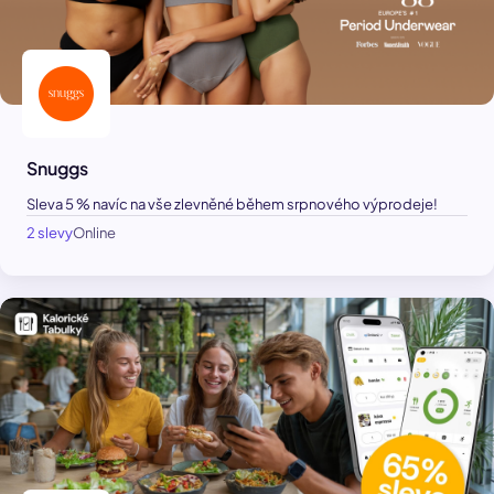
Snuggs
Sleva 5 % navíc na vše zlevněné během srpnového výprodeje!
2 slevy
Online