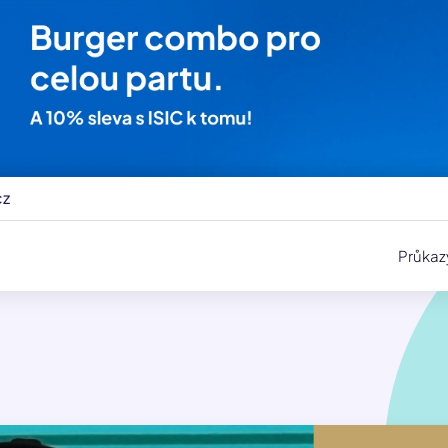
cz
Průkaz