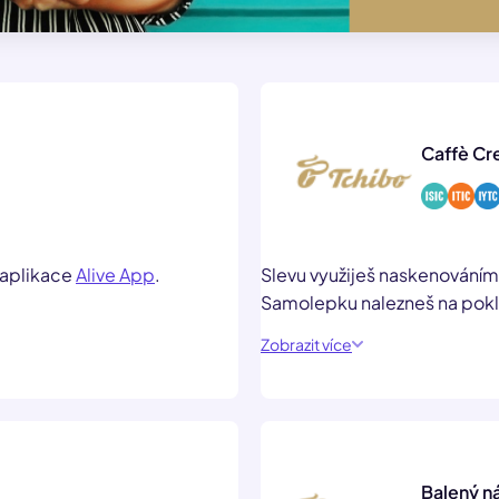
Caffè Cr
 aplikace
Alive App
.
Slevu využiješ naskenování
Samolepku nalezneš na pok
Zobrazit více
Balený ná