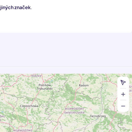
í jiných značek
.