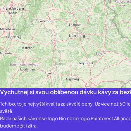
Vychutnej si svou oblíbenou dávku kávy za bezk
Tchibo, to je nejvyšší kvalita za skvělé ceny. Už více než 60 
světě.
Řada našich káv nese logo Bio nebo logo Rainforest Allian
budeme žít i zítra.