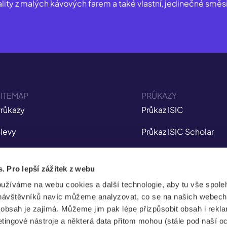
lity z malých kávových farem a také vlastní, jedinečné směsi
ITEMAP
PRŮKAZY
růkazy
Průkaz ISIC
levy
Průkaz ISIC Scholar
ojištění
Průkaz ITIC
s. Pro lepší zážitek z webu
plikace
Průkaz IYTC
oužíváme na webu cookies a další technologie, aby tu vše spoleh
tudent Jobs
Průkaz AliveID
návštěvníků navíc můžeme analyzovat, co se na našich webech
e obsah je zajímá. Můžeme jim pak lépe přizpůsobit obsah i rekl
FAQ
ingové nástroje a některá data přitom mohou (stále pod naší o