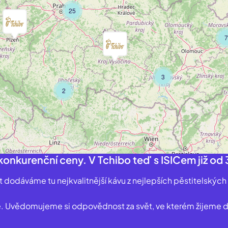
25
7
3
2
onkurenční ceny. V Tchibo teď s ISICem již od 
let dodáváme tu nejkvalitnější kávu z nejlepších pěstitelských
ce. Uvědomujeme si odpovědnost za svět, ve kterém žijeme 