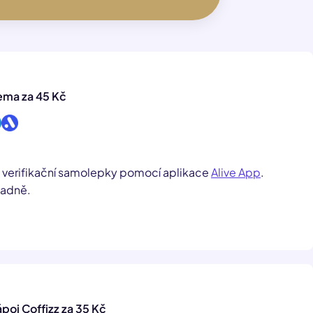
ema za 45 Kč
m verifikační samolepky pomocí aplikace
Alive App
.
ladně.
poj Coffizz za 35 Kč