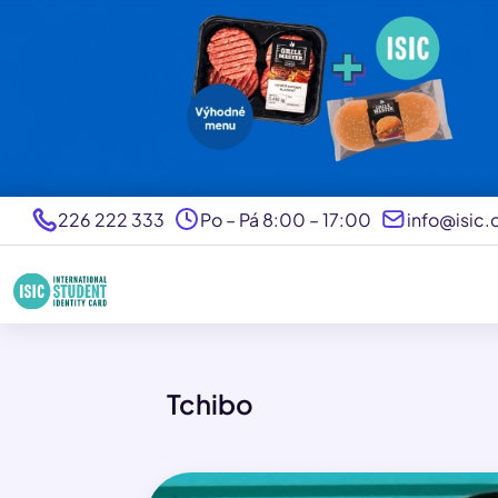
226 222 333
Po – Pá 8:00 – 17:00
info@isic.
Tchibo