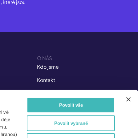
, které jsou
O NÁS
Kdo jsme
Kontakt
Kariéra v ISIC
Povolit vše
Dokumenty
livě
Nejen pro média
 děje
Povolit vybrané
amu.
Pro partnery
chranou)