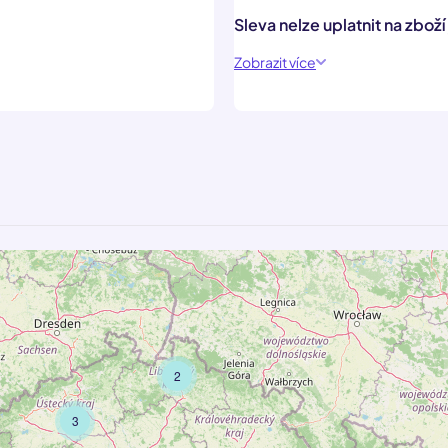
Sleva nelze uplatnit na zbož
Zobrazit více
2
3