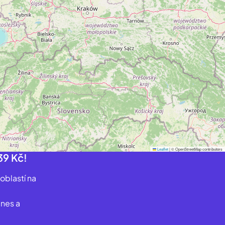
Leaflet
|
© OpenStreetMap contributors
39 Kč!
 oblastí na
dnes a