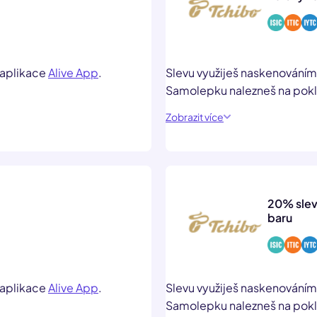
 aplikace
Alive App
.
Slevu využiješ naskenování
Samolepku nalezneš na pok
Zobrazit více
20% slev
baru
 aplikace
Alive App
.
Slevu využiješ naskenování
Samolepku nalezneš na pok