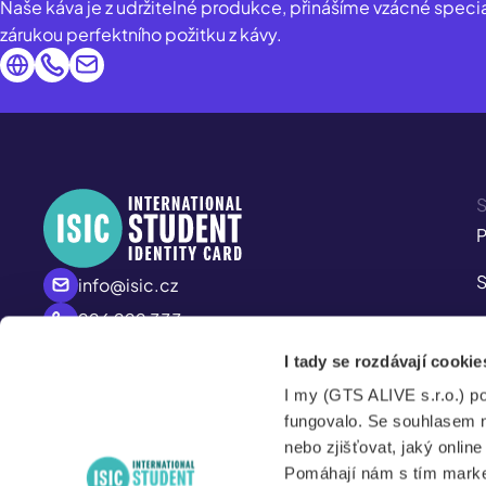
Naše káva je z udržitelné produkce, přinášíme vzácné specia
zárukou perfektního požitku z kávy.
S
P
S
info@isic.cz
226 222 333
P
Po – Pá
I tady se rozdávají cookie
A
8:00 – 17:00
I my (GTS ALIVE s.r.o.) p
S
fungovalo. Se souhlasem 
nebo zjišťovat, jaký onlin
Pomáhají nám s tím market