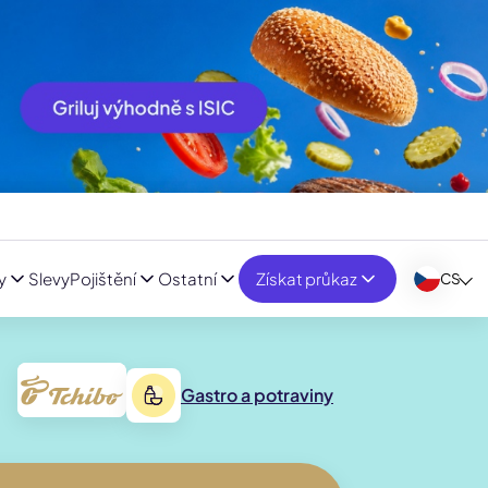
y
Slevy
Pojištění
Ostatní
Získat průkaz
CS
Gastro a potraviny