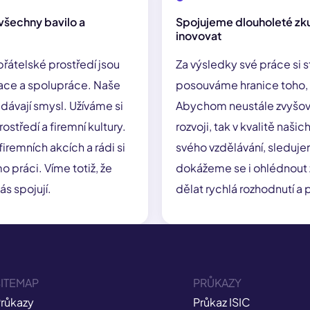
všechny bavilo a
Spojujeme dlouholeté zk
inovovat
řátelské prostředí jsou
Za výsledky své práce si s
ace a spolupráce. Naše
posouváme hranice toho, c
m dávají smysl. Užíváme si
Abychom neustále zvyšova
středí a firemní kultury.
rozvoji, tak v kvalitě naš
iremních akcích a rádi si
svého vzdělávání, sleduje
 práci. Víme totiž, že
dokážeme se i ohlédnout 
ás spojují.
dělat rychlá rozhodnutí a
ITEMAP
PRŮKAZY
růkazy
Průkaz ISIC