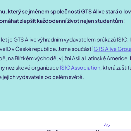
ýmu, který se jménem společnosti GTS Alive stará o lo
pomáhat zlepšit každodenní život nejen studentům!
 let je GTS Alive výhradním vydavatelem průkazů ISIC, 
liveID v České republice. Jsme součástí
GTS Alive Grou
ě, na Blízkém východě, v jižní Asii a Latinské Americe.
ny neziskové organizace
ISIC Association
, která zašti
e jejich vydavatele po celém světě.