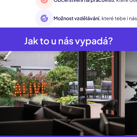
Možnost vzdělávání
, které tebe i n
Jak to u nás vypadá?