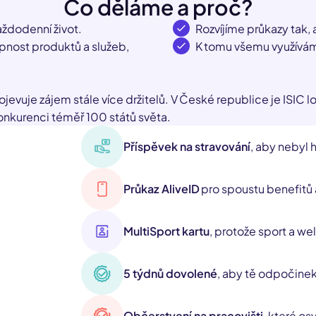
Co děláme a proč?
každodenní život.
Rozvíjíme průkazy tak
nost produktů a služeb,
K tomu všemu využíváme 
ojevuje zájem stále více držitelů. V České republice je ISI
konkurenci téměř 100 států světa.
Příspěvek na stravování
, aby nebyl 
Průkaz AliveID
pro spoustu benefitů 
MultiSport kartu
, protože sport a wel
5 týdnů dovolené
, aby tě odpočinek 
Občerstvení na pracovišti
, které osv