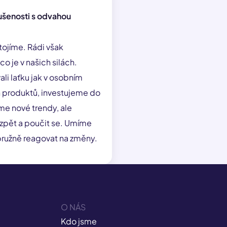
ušenosti s odvahou
tojíme. Rádi však
o je v našich silách.
li laťku jak v osobním
ich produktů, investujeme do
me nové trendy, ale
zpět a poučit se. Umíme
 pružně reagovat na změny.
O NÁS
Kdo jsme