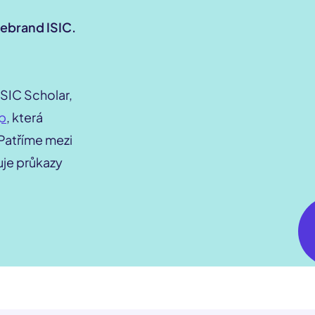
vebrand ISIC.
ISIC Scholar,
p
, která
 Patříme mezi
ťuje průkazy