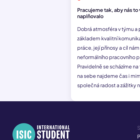
Pracujeme tak, aby nás to 
naplňovalo
Dobrá atmosféra v týmu a p
základem kvalitní komunik
práce, její přínosy a cíl ná
neformálního pracovního pro
Pravidelně se scházíme na f
na sebe najdeme čas i mimo
společná radost a zážitky n
S
P