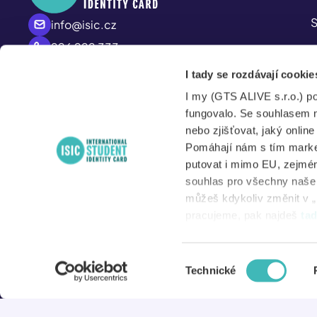
S
info@isic.cz
226 222 333
P
Po – Pá
I tady se rozdávají cookie
A
8:00 – 17:00
I my (GTS ALIVE s.r.o.) p
S
fungovalo. Se souhlasem 
nebo zjišťovat, jaký onlin
Pomáhají nám s tím market
putovat i mimo EU, zejmén
N
souhlas pro všechny naše d
můžeš kdykoliv změnit v „
D
pracujeme, pak najdeš
ta
Výběr
© 2026 ISIC
Technické
souhlasu