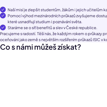
Naší misí je zlepšit studentům, žákům i jejich učitelům 
Pomocí výhod mezinárodních průkazů zvyšujeme dostup
které usnadňují studium i poznávání světa.
Staráme se o síť benefitů a slev v České republice.
Pracujeme s radostí. Těší nás, že každým rokem o průkazy pr
oceňováni jako země s největším rozšířením průkazů ISIC v 
Co s námi můžeš získat?