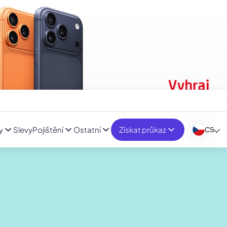
y
Slevy
Pojištění
Ostatní
Získat průkaz
CS