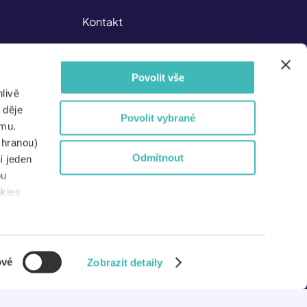
Kontakt
Kariéra v ISIC
Povolit vše
Dokumenty
livě
Nejen pro média
 děje
Povolit vybrané
amu.
Pro partnery
chranou)
Odmítnout
í jeden
Pro školy
bu
okies
Systémy Etugate
ové
Zobrazit detaily