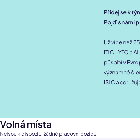
Přidej se k t
Pojď s námi 
Už více než 25
ITIC, IYTC a A
působí v Evrop
významné čle
ISIC a sdružuj
Volná místa
Nejsou k dispozici žádné pracovní pozice.