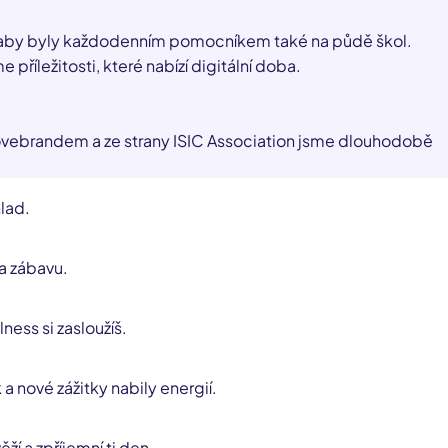
, aby byly každodenním pomocníkem také na půdě škol.
příležitosti, které nabízí digitální doba.
C lovebrandem a ze strany ISIC Association jsme dlouhodobě
hlad.
a zábavu.
lness si zasloužíš.
a nové zážitky nabily energií.
ěží a zpříjemní ti den.