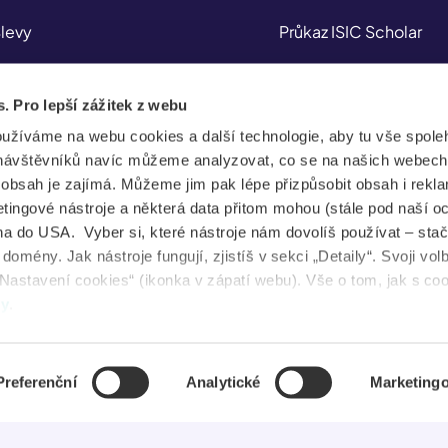
levy
Průkaz ISIC Scholar
ojištění
Průkaz ITIC
s. Pro lepší zážitek z webu
plikace
Průkaz IYTC
oužíváme na webu cookies a další technologie, aby tu vše spoleh
tudent Jobs
Průkaz AliveID
návštěvníků navíc můžeme analyzovat, co se na našich webech
e obsah je zajímá. Můžeme jim pak lépe přizpůsobit obsah i rekl
FAQ
ingové nástroje a některá data přitom mohou (stále pod naší o
a do USA. Vyber si, které nástroje nám dovolíš používat – stač
ovinky
omény. Jak nástroje fungují, zjistíš v sekci „Detaily“. Svoji vol
Nastavení cookies“ (ikonka v zápatí webu). Vše o tom, jak s co
uševní zdraví
dy
.
Preferenční
Analytické
Marketing