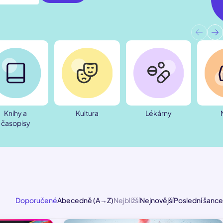
Knihy a
Kultura
Lékárny
časopisy
Doporučené
Abecedně (A→Z)
Nejbližší
Nejnovější
Poslední šance