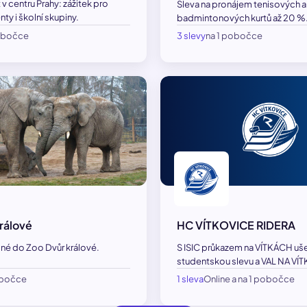
v centru Prahy: zážitek pro
Sleva na pronájem tenisových a
nty i školní skupiny.
badmintonových kurtů až 20 %
pobočce
3 slevy
na 1 pobočce
rálové
HC VÍTKOVICE RIDERA
né do Zoo Dvůr králové.
S ISIC průkazem na VÍTKÁCH ušet
studentskou slevu a VAL NA VÍT
obočce
1 sleva
Online a na 1 pobočce