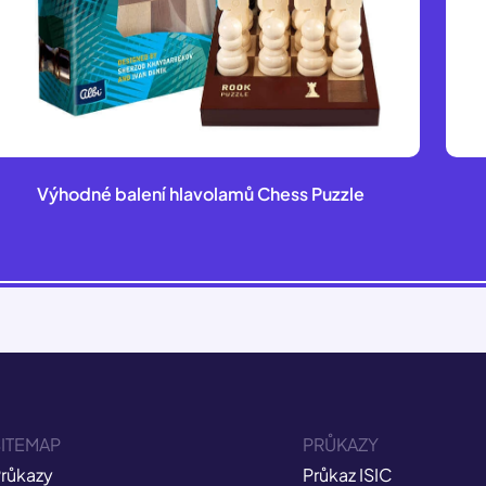
Výhodné balení hlavolamů Chess Puzzle
ITEMAP
PRŮKAZY
růkazy
Průkaz ISIC