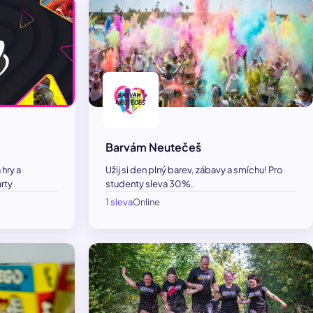
Barvám Neutečeš
 hry a
Užij si den plný barev, zábavy a smíchu! Pro
rty
studenty sleva 30%.
1 sleva
Online