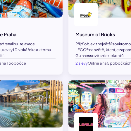
e Praha
Museum of Bricks
drenalinu i relaxace.
Přijď objevit největší soukromo
uzavky i Divoká řeka a k tomu
LEGO® na světě, která je zapsa
tí.
Guinnessově knize rekordů
 a na 1 pobočce
2 slevy
Online a na 5 pobočkác