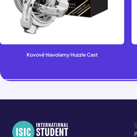
Kovové hlavolamy Huzzle Cast
S
P