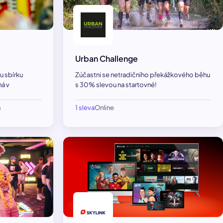
Urban Challenge
u sbírku
Zúčastni se netradičního překážkového běhu
ná v
s 30% slevou na startovné!
h
1 sleva
Online