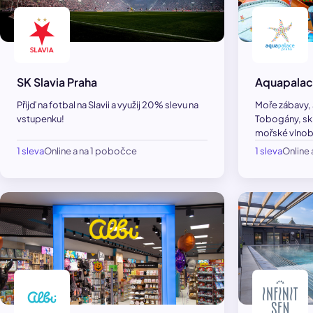
SK Slavia Praha
Aquapalac
Přijď na fotbal na Slavii a využij 20% slevu na
Moře zábavy, a
vstupenku!
Tobogány, skl
mořské vlnobi
1 sleva
Online a na 1 pobočce
1 sleva
Online