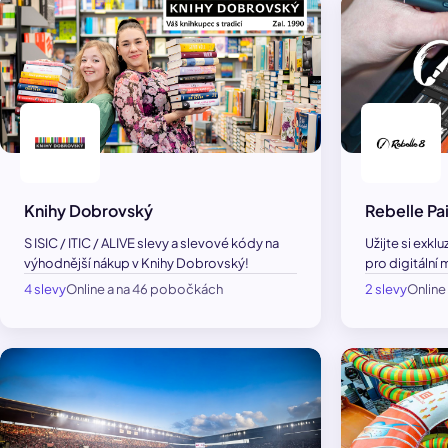
Knihy Dobrovský
Rebelle Pa
S ISIC / ITIC / ALIVE slevy a slevové kódy na
Užijte si exkl
výhodnější nákup v Knihy Dobrovský!
pro digitální 
4 slevy
Online a na 46 pobočkách
2 slevy
Online