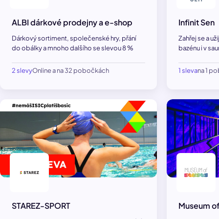
ALBI dárkové prodejny a e-shop
Infinit Sen
Dárkový sortiment, společenské hry, přání
Zahřej se a už
do obálky a mnoho dalšího se slevou 8 %
bazénu i v sa
2 slevy
Online a na 32 pobočkách
1 sleva
na 1 p
STAREZ-SPORT
Museum of