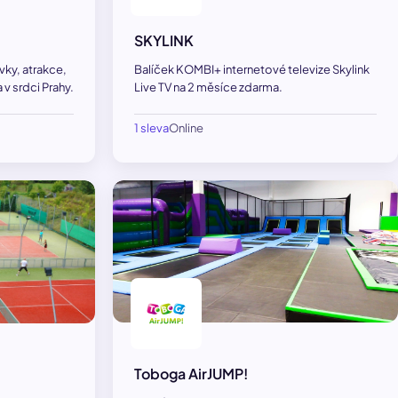
SKYLINK
ky, atrakce,
Balíček KOMBI+ internetové televize Skylink
 v srdci Prahy.
Live TV na 2 měsíce zdarma.
1 sleva
Online
Toboga AirJUMP!