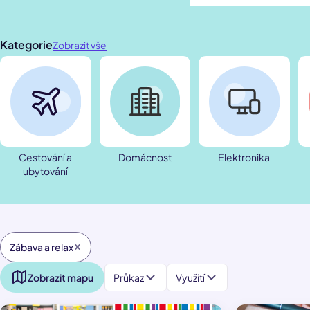
Kategorie
Zobrazit vše
Cestování a
Domácnost
Elektronika
ubytování
Zábava a relax
Zobrazit mapu
Průkaz
Využití