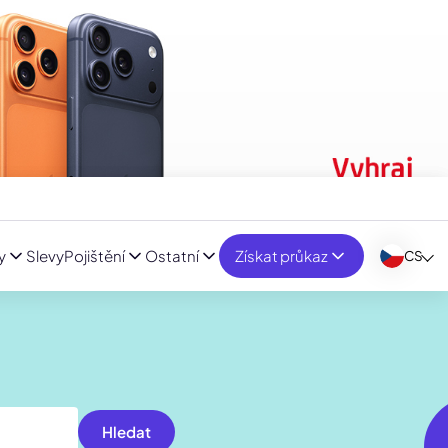
y
Slevy
Pojištění
Ostatní
Získat průkaz
CS
Hledat