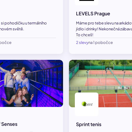
LEVELS Prague
ij si pohodičku u termálního
Máme pro tebe slevu na arkádov
unovém světě.
jídlo i drinky! Nekonečná zábava
To chceš!
obočce
2 slevy
na 1 pobočce
 Senses
Sprint tenis