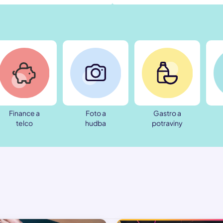
Finance a
Foto a
Gastro a
telco
hudba
potraviny