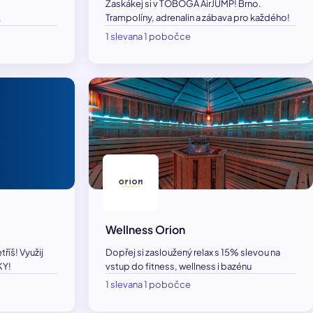
Zaskákej si v TOBOGA AirJUMP! Brno.
Trampolíny, adrenalin a zábava pro každého!
.
1 sleva
na 1 pobočce
Wellness Orion
říš! Využij
Dopřej si zasloužený relax s 15% slevou na
KY!
vstup do fitness, wellness i bazénu
1 sleva
na 1 pobočce