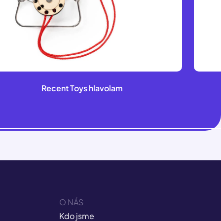
Recent Toys hlavolam
O NÁS
Kdo jsme