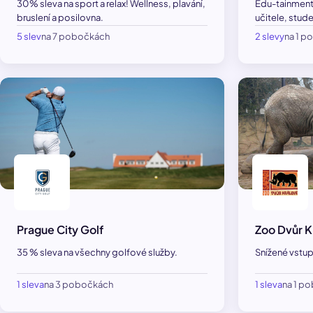
30% sleva na sport a relax! Wellness, plavání,
Edu-tainment 
bruslení a posilovna.
učitele, stude
5 slev
na 7 pobočkách
2 slevy
na 1 
Prague City Golf
Zoo Dvůr K
35 % sleva na všechny golfové služby.
Snížené vstup
1 sleva
na 3 pobočkách
1 sleva
na 1 p