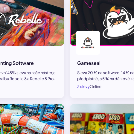
inting Software
Gameseal
uzivní 45% slevu na naše nástroje
Sleva 20 % na software, 14 % na
malbu Rebelle 8 a Rebelle 8 Pro.
předplatné, a 5 % na dárkové ka
3 slevy
Online