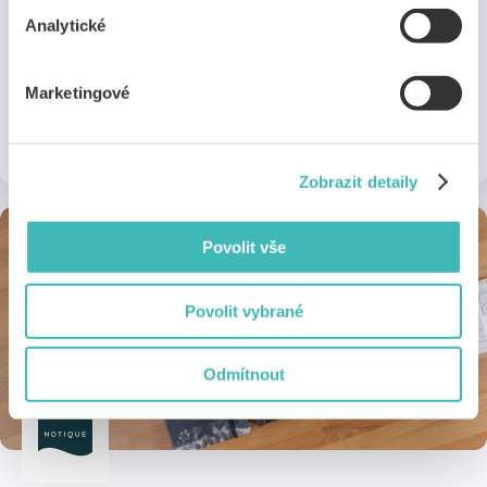
Analytické
Grada
Marketingové
Sleva v minimální výši 20 % na všechny knihy a e-knihy z
nakladatelství Grada Publishing.
1 sleva
Online
Zobrazit detaily
Povolit vše
Povolit vybrané
Odmítnout