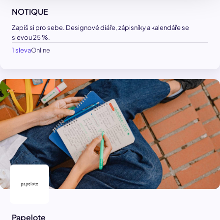
NOTIQUE
Zapiš si pro sebe. Designové diáře, zápisníky a kalendáře se
slevou 25 %.
1 sleva
Online
Papelote