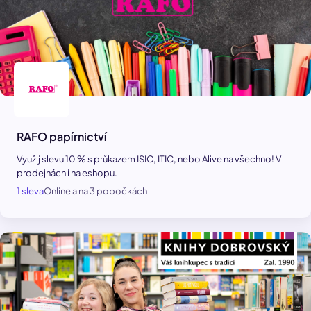
RAFO papírnictví
Využij slevu 10 % s průkazem ISIC, ITIC, nebo Alive na všechno! V
prodejnách i na eshopu.
1 sleva
Online a na 3 pobočkách