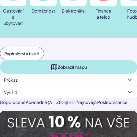
Cestování
Domácnost
Elektronika
Finance
Foto
a
a telco
hud
ubytování
Papírnictví a tisk
Zobrazit mapu
Průkaz
Využití
Doporučené
Abecedně (A→Z)
Nejbližší
Nejnovější
Poslední šance