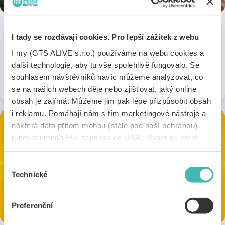
I tady se rozdávají cookies. Pro lepší zážitek z webu
Knihkupectví Luxor
I my (GTS ALIVE s.r.o.) používáme na webu cookies a
Využij jedinečnou 10% slevu na knihy a doplňkové zboží v
další technologie, aby tu vše spolehlivě fungovalo. Se
kamenných knihkupectvích sítě Luxor.
souhlasem návštěvníků navíc můžeme analyzovat, co
1 sleva
na 37 pobočkách
se na našich webech děje nebo zjišťovat, jaký online
obsah je zajímá. Můžeme jim pak lépe přizpůsobit obsah
i reklamu. Pomáhají nám s tím marketingové nástroje a
některá data přitom mohou (stále pod naší ochranou)
putovat i mimo EU, zejména do USA. Vyber si, které
nástroje nám dovolíš používat – stačí jeden souhlas pro
všechny naše domény. Jak nástroje fungují, zjistíš
Výběr
v sekci „Detaily“. Svoji volbu můžeš kdykoliv změnit v
Technické
souhlasu
„Nastavení cookies“ (ikonka v zápatí webu). Vše o tom,
jak s cookies pracujeme, pak najdeš
tady
.
Preferenční