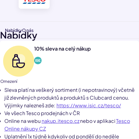
Nabídky
O nás
Nabídky
10% sleva na celý nákup
1 Omezení
Sleva platí na veškerý sortiment (i nepotravinový) včetně
již zlevněných produktů a produktů s Clubcard cenou.
Výjimky nalezneš zde:
https://www.isic.cz/tesco/
Ve všech Tesco prodejnách v ČR
Online na webu
nakup.
itesco.cz
nebo v aplikaci
Tesco
Online nákupy CZ
Uplatnění 1x týdně kdykoliv od pondělí do neděle