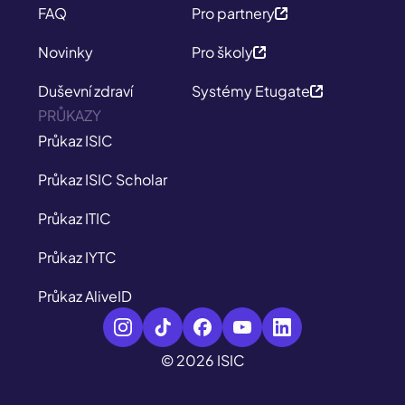
FAQ
Pro partnery
Novinky
Pro školy
Duševní zdraví
Systémy Etugate
PRŮKAZY
Průkaz ISIC
Průkaz ISIC Scholar
Průkaz ITIC
Průkaz IYTC
Průkaz AliveID
© 2026 ISIC