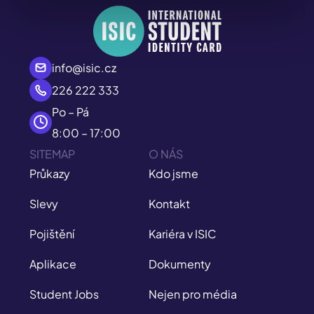
info@isic.cz
226 222 333
Po – Pá
8:00 – 17:00
SITEMAP
O NÁS
Průkazy
Kdo jsme
Slevy
Kontakt
Pojištění
Kariéra v ISIC
Aplikace
Dokumenty
Student Jobs
Nejen pro média