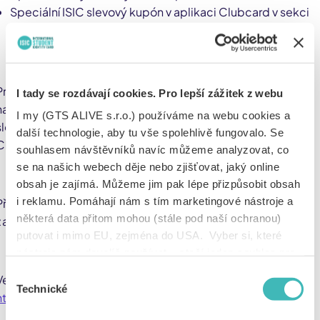
Speciální ISIC slevový kupón v aplikaci Clubcard v sekci
Kupóny
Pro uplatnění benefitu v prodejně nejprve u pokladny
I tady se rozdávají cookies. Pro lepší zážitek z webu
naskenuj svou Clubcard a dále naskenuj čárový kód
I my (GTS ALIVE s.r.o.) používáme na webu cookies a
slevového kupónu, který najdeš v sekci Kupóny ve své
další technologie, aby tu vše spolehlivě fungovalo. Se
Clubcard aplikaci.
souhlasem návštěvníků navíc můžeme analyzovat, co
se na našich webech děje nebo zjišťovat, jaký online
obsah je zajímá. Můžeme jim pak lépe přizpůsobit obsah
i reklamu. Pomáhají nám s tím marketingové nástroje a
Při nákupu online zadej kód slevového kupónu ISIC
některá data přitom mohou (stále pod naší ochranou)
z aplikace Clubcard a potvrď objednávku.
putovat i mimo EU, zejména do USA. Vyber si, které
nástroje nám dovolíš používat – stačí jeden souhlas pro
všechny naše domény. Jak nástroje fungují, zjistíš
Výběr
Veškeré informace včetně FAQ nalezneš zde:
v sekci „Detaily“. Svoji volbu můžeš kdykoliv změnit v
Technické
souhlasu
https://www.isic.cz/tesco/
„Nastavení cookies“ (ikonka v zápatí webu). Vše o tom,