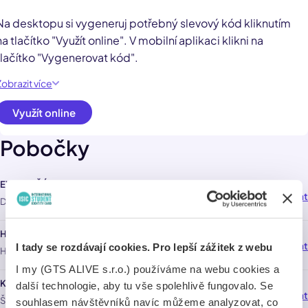
Na desktopu si vygeneruj potřebný slevový kód kliknutím
na tlačítko "Využít online". V mobilní aplikaci klikni na
tlačítko "Vygenerovat kód".
Zobrazit více
Využít online
Pobočky
EXPRES ČÁSLAV
Navigovat
18,0 km
Dusíkova 78 , Čáslav 286 01
HAVLÍČKUV BROD
Navigovat
23,0 km
I tady se rozdávají cookies. Pro lepší zážitek z webu
Havlíčkovo náměstí 158 , Havlíčkův Brod 580 01
I my (GTS ALIVE s.r.o.) používáme na webu cookies a
KUTNÁ HORA
další technologie, aby tu vše spolehlivě fungovalo. Se
Navigovat
23,0 km
Šultysova 153 , Kutná Hora 284 01
souhlasem návštěvníků navíc můžeme analyzovat, co