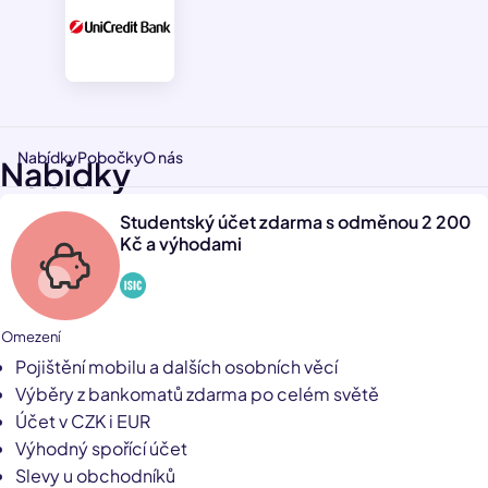
Nabídky
Pobočky
O nás
Nabídky
Studentský účet zdarma s odměnou 2 200
Kč a výhodami
1 Omezení
Pojištění mobilu a dalších osobních věcí
Výběry z bankomatů zdarma po celém světě
Účet v CZK i EUR
Výhodný spořící účet
Slevy u obchodníků