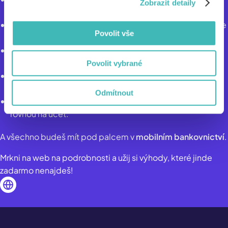
Zobrazit detaily
když ti něco ukradnou.
Výběry z bankomatů po celém světě
- protože někde se
Povolit vše
vážně pořád platí papírky.
Účet v CZK i EUR
- hodí se na Erasmu, ale i pro větší
nezávislost na dovolené s rodiči.
Povolit vybrané
Spořící účet s fajn úrokem
- aby ti peníze jednoduše
dělaly další peníze.
Odmítnout
Super slevy
- z některých nákupů ti část peněz vrátíme
rovnou na účet.
A všechno budeš mít pod palcem v
mobilním bankovnictví
.
Mrkni na web na podrobnosti a užij si výhody, které jinde
zadarmo nenajdeš!