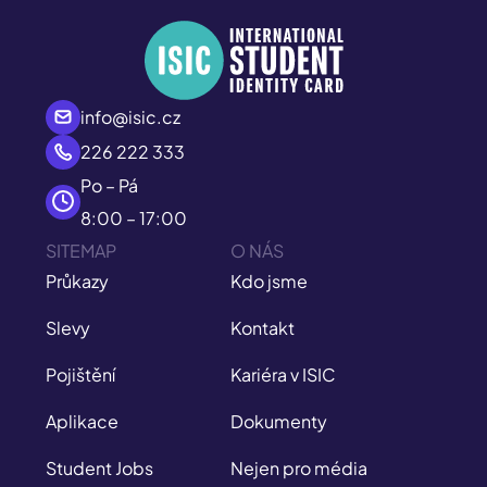
info@isic.cz
226 222 333
Po – Pá
8:00 – 17:00
SITEMAP
O NÁS
Průkazy
Kdo jsme
Slevy
Kontakt
Pojištění
Kariéra v ISIC
Aplikace
Dokumenty
Student Jobs
Nejen pro média