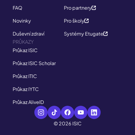
FAQ
Pro partnery
Novinky
Pro školy
Duševní zdraví
Systémy Etugate
PRŮKAZY
Průkaz ISIC
Průkaz ISIC Scholar
Průkaz ITIC
Průkaz IYTC
Průkaz AliveID
© 2026 ISIC