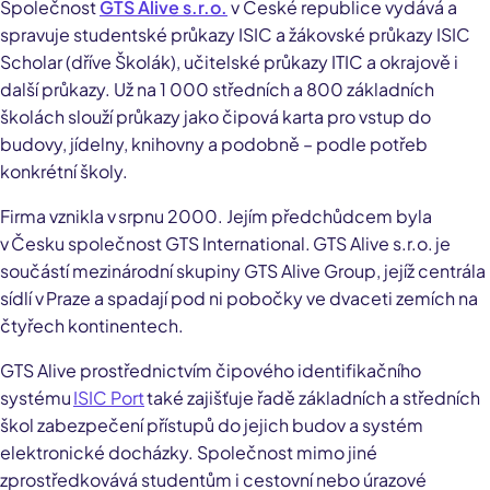
Společnost
GTS Alive s.r.o.
v České republice vydává a
spravuje studentské průkazy ISIC a žákovské průkazy ISIC
Scholar (dříve Školák), učitelské průkazy ITIC a okrajově i
další průkazy. Už na 1 000 středních a 800 základních
školách slouží průkazy jako čipová karta pro vstup do
budovy, jídelny, knihovny a podobně – podle potřeb
konkrétní školy.
Firma vznikla v srpnu 2000. Jejím předchůdcem byla
v Česku společnost GTS International. GTS Alive s.r.o. je
součástí mezinárodní skupiny GTS Alive Group, jejíž centrála
sídlí v Praze a spadají pod ni pobočky ve dvaceti zemích na
čtyřech kontinentech.
GTS Alive prostřednictvím čipového identifikačního
systému
ISIC Port
také zajišťuje řadě základních a středních
škol zabezpečení přístupů do jejich budov a systém
elektronické docházky. Společnost mimo jiné
zprostředkovává studentům i cestovní nebo úrazové