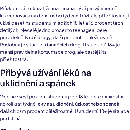
Průzkum dále ukázal, že
marihuana
bývá jen výjimečně
konzumována na denní nebo týdenní bázi, ale příležitostně ji
užívá desetina studentů mladších 18 let a 16 procent těch
zletilých. Necelé jedno procento teenagerů bere
pravidelně
tvrdé drogy
, další procento příležitostně.
Podobná je situace u
tanečních drog
. U studentů 18+ je
menší pravidelná konzumace drog, ale častější ta
příležitostná.
Přibývá užívání léků na
uklidnění a spánek
Více než šest procent studentů pod 18 let bere minimálně
několikrát týdně
léky na uklidnění, úzkost nebo spánek
,
dalších osm procent příležitostně. U studentů 18+ je situace
podobná.