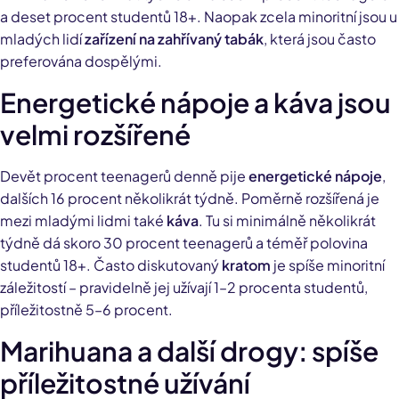
a deset procent studentů 18+. Naopak zcela minoritní jsou u
mladých lidí
zařízení na zahřívaný tabák
, která jsou často
preferována dospělými.
Energetické nápoje a káva jsou
velmi rozšířené
Devět procent teenagerů denně pije
energetické nápoje
,
dalších 16 procent několikrát týdně. Poměrně rozšířená je
mezi mladými lidmi také
káva
. Tu si minimálně několikrát
týdně dá skoro 30 procent teenagerů a téměř polovina
studentů 18+. Často diskutovaný
kratom
je spíše minoritní
záležitostí – pravidelně jej užívají 1–2 procenta studentů,
příležitostně 5–6 procent.
Marihuana a další drogy: spíše
příležitostné užívání