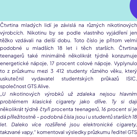
Čtvrtina mladých lidí je závislá na různých nikotinových
výrobcích. Nikotinu by se podle vlastního vyjádření jen
těžko vzdávali na delší dobu. Toto číslo je přitom velmi
podobné u mladších 18 let i těch starších. Čtvrtina
teenagerů také minimálně několikrát týdně konzumuje
energetické nápoje, 17 procent colové nápoje. Vyplynulo
to z průzkumu mezi 3 412 studenty různého věku, který
uskutečnil vydavatel studentských průkazů ISIC,
společnost GTS Alive.
„U nikotinových výrobků už zdaleka nejsou hlavním
problémem klasické cigarety jako dříve. Ty si dají
několikrát týdně čtyři procenta teenagerů, 16 procent si je
dá příležitostně – podobná čísla jsou i u studentů starších 18
let. Daleko více rozšířené jsou elektronické cigarety,
takzvané vapy,“
komentoval výsledky průzkumu ředitel GTS