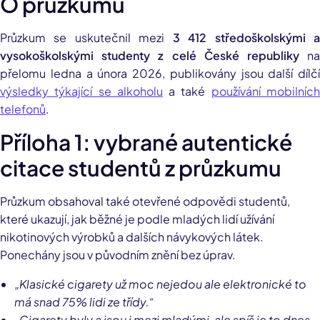
O průzkumu
Průzkum se uskutečnil mezi
3 412 středoškolskými 
vysokoškolskými studenty z celé České republiky
n
přelomu ledna a února 2026, publikovány jsou další dílčí
výsledky týkající se alkoholu
a také
používání mobilníc
telefonů
.
Příloha 1: vybrané autentické
citace studentů z průzkumu
Průzkum obsahoval také otevřené odpovědi studentů,
které ukazují, jak běžné je podle mladých lidí užívání
nikotinových výrobků a dalších návykových látek.
P
onechány jsou v původním znění bez úprav.
„Klasické cigarety už moc nejedou ale elektronické to
má snad 75% lidi ze třídy.“
„Cigarety byly a jsou i mezi mladými, ale spíš je to dnes