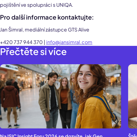
pojištění ve spolupráci s UNIQA.
Pro další informace kontaktujte:
Jan Šimral, mediální zástupce GTS Alive
+420 737 944 370 |
info@jansimral.com
Přečtěte si více
Na ISIC Insight Foru 2026 se dozvíte, jak Gen
Ště