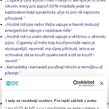
nikotin, který pro aspoň 50% mládeže jede na
každodenní bázi a prakticky už je to pro ně naprosto
přirozené.“
„Hodně lidí pije nebo třeba vapuje a hlavně teda pijí
energetické nápoje v nezdravé míře“
„Hodně lidí co znám denně vapuje a většinou o víkendu
pijou. Cigarety už málo kdy kouří protože vapo je
dostupnější, nesmrdí, má různé příchutě, lehce se
schovává, dá se kouřit opakovaně a dá se kouřit i
vevnitř.“
„Kamarádky i kamarádi používají nikotin a nemůžou už
přestat.“
„Asi polovina lidí vapuje i pije zároveň a má zkušenost s
lehkými drogami, druhá vubec nic. Časem v me bublině
přibývá lidí se závislostí na alkoholu a vapech, e-
cigaretách“
I tady se rozdávají cookies. Pro lepší zážitek z webu
„Drive jsme vsichni jen vapovali, ale postupem casu jsme
I my (GTS ALIVE s.r.o.) používáme na webu cookies a