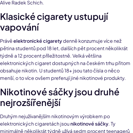
Alive Radek Schich.
Klasické cigarety ustupují
vapování
Právě
elektronické cigarety
denně konzumuje více než
pětina studentů pod 18 let, dalších pět procent několikrát
týdně a 12 procent příležitostně. Velká většina
elektronických cigaret dostupných na českém trhu přitom
obsahuje nikotin. U studentů 18+ jsou tato čísla o něco
menší, o to více ovšem preferují jiné nikotinové produkty.
Nikotinové sáčky jsou druhé
nejrozšířenější
Druhým nejužívanějším nikotinovým výrobkem po
elektronických cigaretách jsou
nikotinové sáčky
. Ty
minimálně několikrát týdně užívá sedm procent teenagerů