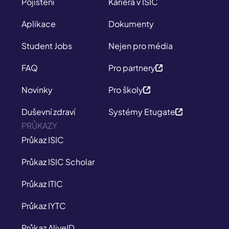
Pojištění
Kariéra v ISIC
Aplikace
Dokumenty
Student Jobs
Nejen pro média
FAQ
Pro partnery
Novinky
Pro školy
Duševní zdraví
Systémy Etugate
PRŮKAZY
Průkaz ISIC
Průkaz ISIC Scholar
Průkaz ITIC
Průkaz IYTC
Průkaz AliveID