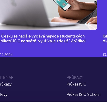
 Česku se nadále vydává nejvíce studentských
IS
růkazů ISIC na světě, využívá je zde už 1 661 škol
di
7.7.2024
13
ITEMAP
PRŮKAZY
růkazy
Průkaz ISIC
levy
Průkaz ISIC Scholar
ojištění
Průkaz ITIC