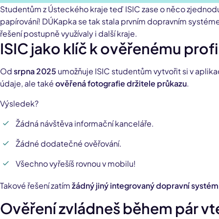
Studentům z Ústeckého kraje teď ISIC zase o něco zjednoduší
papírování! DÚKapka se tak stala prvním dopravním systéme
řešení postupně využívaly i další kraje.
ISIC jako klíč k ověřenému prof
Od
srpna 2025
umožňuje ISIC studentům vytvořit si v aplika
údaje, ale také
ověřená fotografie držitele průkazu
.
Výsledek?
Žádná návštěva informační kanceláře.
Žádné dodatečné ověřování.
Všechno vyřešíš rovnou v mobilu!
Takové řešení zatím
žádný jiný integrovaný dopravní systém
Ověření zvládneš během pár vt