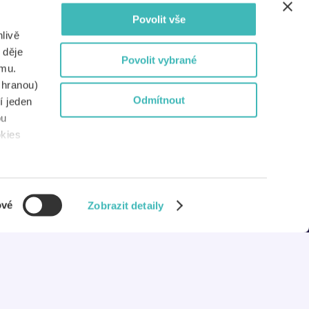
Povolit vše
Dokumenty
livě
Nejen pro média
 děje
Povolit vybrané
amu.
Pro partnery
chranou)
Odmítnout
í jeden
Pro školy
bu
okies
Systémy Etugate
ové
Zobrazit detaily