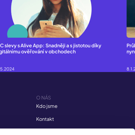
IC slevy s Alive App: Snadněji a s jistotou díky
Prů
gitálnímu ověřování v obchodech
nyn
.5.2024
8.1
O NÁS
Kdo jsme
Kontakt
Kariéra v ISIC