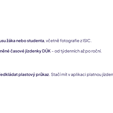
usu žáka nebo studenta
, včetně fotografie z ISIC.
něné časové jízdenky DÚK
– od týdenních až po roční.
ředkládat plastový průkaz
. Stačí mít v aplikaci platnou jízde