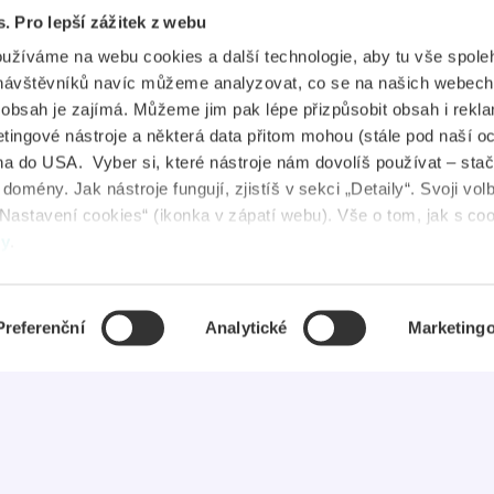
s. Pro lepší zážitek z webu
plikace
Průkaz IYTC
oužíváme na webu cookies a další technologie, aby tu vše spoleh
tudent Jobs
Průkaz AliveID
návštěvníků navíc můžeme analyzovat, co se na našich webech
e obsah je zajímá. Můžeme jim pak lépe přizpůsobit obsah i rekl
FAQ
ingové nástroje a některá data přitom mohou (stále pod naší o
a do USA. Vyber si, které nástroje nám dovolíš používat – stač
ovinky
omény. Jak nástroje fungují, zjistíš v sekci „Detaily“. Svoji vol
Nastavení cookies“ (ikonka v zápatí webu). Vše o tom, jak s co
uševní zdraví
dy
.
Preferenční
Analytické
Marketing