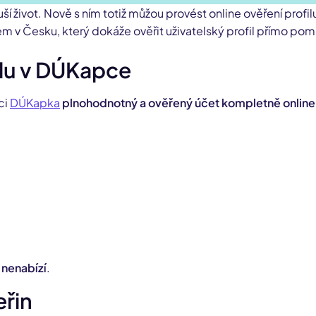
 život. Nově s ním totiž můžou provést online ověření profi
m v Česku, který dokáže ověřit uživatelský profil přímo po
ilu v DÚKapce
ci
DÚKapka
plnohodnotný a ověřený účet kompletně online
 nenabízí
.
eřin