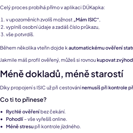
Celý proces probíhá přímo v aplikaci DÚKapka:
v upozorněních zvolíš možnost
„Mám ISIC“
,
vyplníš osobní údaje a zadáš číslo průkazu,
vše potvrdíš.
Během několika vteřin dojde k
automatickému ověření stat
Jakmile máš profil ověřený, můžeš si rovnou
kupovat zvýhod
Méně dokladů, méně starostí
Díky propojení s ISIC už při cestování
nemusíš při kontrole p
Co ti to přinese?
Rychlé ověření
bez čekání.
Pohodlí
– vše vyřešíš online.
Méně stresu
při kontrole jízdného.