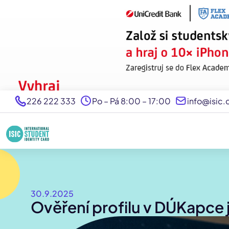
226 222 333
Po – Pá 8:00 – 17:00
info@isic.
30.9.2025
Ověření profilu v DÚKapce j