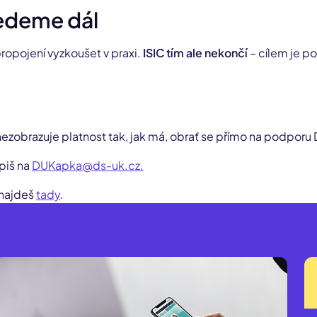
jedeme dál
propojení vyzkoušet v praxi.
ISIC tím ale nekončí
– cílem je p
nezobrazuje platnost tak, jak má, obrať se přímo na podpor
piš na
DUKapka@ds-uk.cz.
najdeš
tady
.