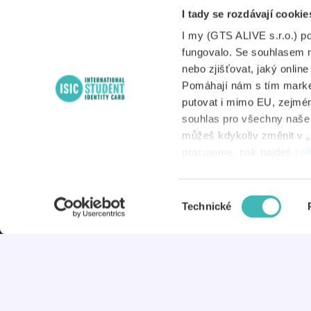
Po – Pá
I tady se rozdávají cookie
A
8:00 – 17:00
I my (GTS ALIVE s.r.o.) p
S
fungovalo. Se souhlasem 
nebo zjišťovat, jaký onlin
Pomáhají nám s tím market
putovat i mimo EU, zejmén
N
souhlas pro všechny naše d
můžeš kdykoliv změnit v „
D
pracujeme, pak najdeš
ta
Výběr
© 2026 ISIC
Technické
souhlasu