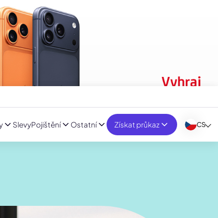
y
Slevy
Pojištění
Ostatní
Získat průkaz
CS