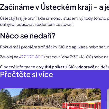
Začínáme v Ústeckém kraji – a 
Ústecký kraj je první, kde si mohou studenti výhody tohoto 
dál zjednodušovat studentům cestování.
Něco se nedaří?
Pokud máš problém s přidáním ISIC do aplikace nebo se ti 
Zavolej na
477 070 800
(pracovní dny 7:30–16:00) nebo na
Obecné informace o
využití průkazu ISIC v dopravě
najdeš 
Přečtěte si více