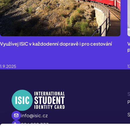
Využívej ISIC v každodenní dopravě i pro cestování
V
p
1.9.2025
1
S
P
S
info@isic.cz
226 222 333
P