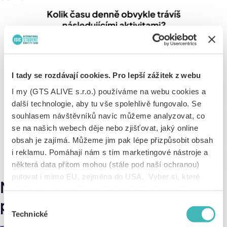
I tady se rozdávají cookies. Pro lepší zážitek z webu
I my (GTS ALIVE s.r.o.) používáme na webu cookies a
další technologie, aby tu vše spolehlivě fungovalo. Se
souhlasem návštěvníků navíc můžeme analyzovat, co
se na našich webech děje nebo zjišťovat, jaký online
obsah je zajímá. Můžeme jim pak lépe přizpůsobit obsah
i reklamu. Pomáhají nám s tím marketingové nástroje a
některá data přitom mohou (stále pod naší ochranou)
putovat i mimo EU, zejména do USA. Vyber si, které
Mobil kontrolují hned po
nástroje nám dovolíš používat – stačí jeden souhlas pro
probuzení i před spaním
všechny naše domény. Jak nástroje fungují, zjistíš
Výběr
v sekci „Detaily“. Svoji volbu můžeš kdykoliv změnit v
Technické
souhlasu
„Nastavení cookies“ (ikonka v zápatí webu). Vše o tom,