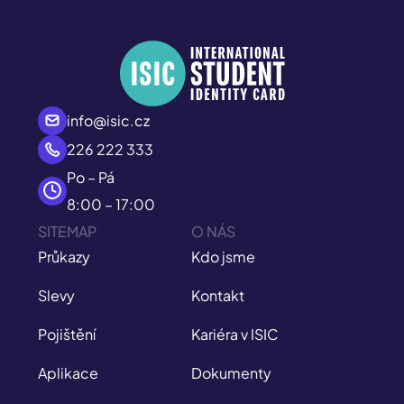
info@isic.cz
226 222 333
Po – Pá
8:00 – 17:00
SITEMAP
O NÁS
Průkazy
Kdo jsme
Slevy
Kontakt
Pojištění
Kariéra v ISIC
Aplikace
Dokumenty