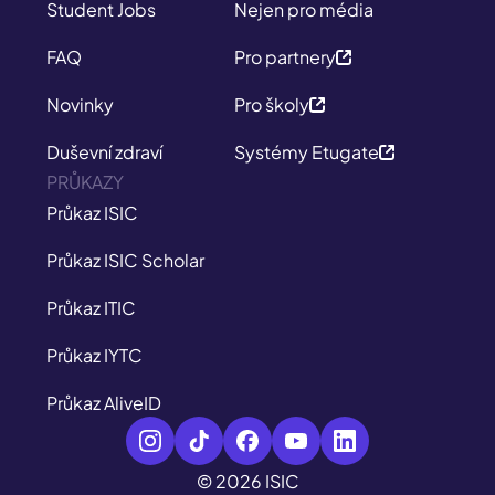
Student Jobs
Nejen pro média
FAQ
Pro partnery
Novinky
Pro školy
Duševní zdraví
Systémy Etugate
PRŮKAZY
Průkaz ISIC
Průkaz ISIC Scholar
Průkaz ITIC
Průkaz IYTC
Průkaz AliveID
© 2026 ISIC