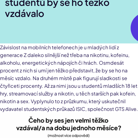
studentů by se ho těžko
vzdávalo
Závislost na mobilních telefonech je u mladých lidí z
generace Z daleko silnější než třeba na nikotinu, kofeinu,
alkoholu, energetických nápojích či hrách. Osmdesát
procent z nich si umí jen těžko představit, že by se ho na
měsíc vzdalo. Na druhém místě pak figurují sladkosti se
čtyřiceti procenty. Až za nimi jsou u studentů mladších 18 let
hry, streamovací služby a nikotin, u těch starších pak kofein,
nikotin a sex. Vyplynulo to z průzkumu, který uskutečnil
vydavatel studentských průkazů ISIC, společnost GTS Alive.