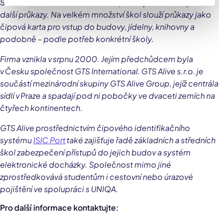
Scholar (dříve Školák), učitelské průkazy ITIC a okrajově i
další průkazy. Na velkém množství škol slouží průkazy jako
čipová karta pro vstup do budovy, jídelny, knihovny a
podobně – podle potřeb konkrétní školy.
Firma vznikla v srpnu 2000. Jejím předchůdcem byla
v Česku společnost GTS International. GTS Alive s.r.o. je
součástí mezinárodní skupiny GTS Alive Group, jejíž centrála
sídlí v Praze a spadají pod ni pobočky ve dvaceti zemích na
čtyřech kontinentech.
GTS Alive prostřednictvím čipového identifikačního
systému
ISIC Port
také zajišťuje řadě základních a středních
škol zabezpečení přístupů do jejich budov a systém
elektronické docházky. Společnost mimo jiné
zprostředkovává studentům i cestovní nebo úrazové
pojištění ve spolupráci s UNIQA.
Pro další informace kontaktujte: