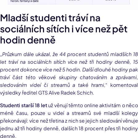
Mladší studenti tráví na
sociálních sítích i více než pět
hodin denně
„Průzkum dále ukázal, že 44 procent studentů mladších 18
let tráví na sociálních sítích více než tři hodiny denně, 15
procent dokonce více než 5 hodin. Další dlouhé hodiny pak
tráví část této věkové skupiny chatováním a zprávami,
sledováním videí či streamů a také hrami,“
komentova
výsledky ředitel GTS Alive Radek Schich.
Studenti starší 18 let
už věnují těmto online aktivitám o něco
méně času, pouze u videí a streamů své mladší kolegy
překonávají: více než třetina z nich se jejich sledování věnuje
jednu až tři hodiny denně, dalších 18 procent přes tři hodiny
denně.