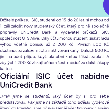
Držitelé průkazu ISIC, studenti od 15 do 26 let, si mohou od
1. září založit nový studentský účet, který pro ně společně
připravily UniCredit Bank a vydavatel průkazů ISIC,
společnost GTS Alive. Díky účtu mohou studenti získat řadu
výhod včetně bonusu až 2 200 Kč. Prvních 500 Kč
dostanou za založení účtu a aktivování karty. Dalších 500 Kč
jim na účet přijde, když platební kartou třikrát zaplatí. A
zbylých 1 200 Kč získají během šesti měsíců za další nákupy
kartou.
Oficiální ISIC účet nabídne
UniCredit Bank
„Ptali jsme se studentů, jaký účet by si pro sebe
představovali. Pak jsme na základě toho udělali výběrové
řízení, do kterého jsme přizvali téměř všechny banky. Finální