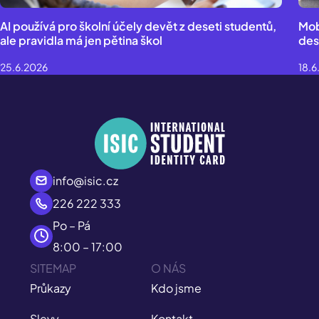
AI používá pro školní účely devět z deseti studentů,
Mob
ale pravidla má jen pětina škol
des
25.6.2026
18.6
info@isic.cz
226 222 333
Po – Pá
8:00 – 17:00
SITEMAP
O NÁS
Průkazy
Kdo jsme
Slevy
Kontakt