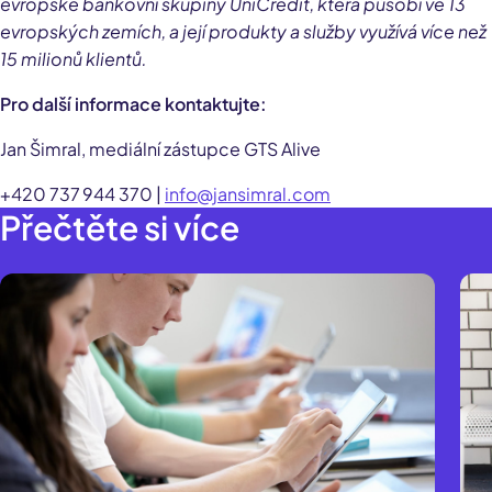
evropské bankovní skupiny UniCredit, která působí ve 13
evropských zemích, a její produkty a služby využívá více než
15 milionů klientů.
Pro další informace kontaktujte:
Jan Šimral, mediální zástupce GTS Alive
+420 737 944 370 |
info@jansimral.com
Přečtěte si více