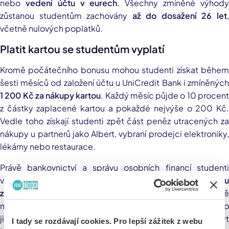
nebo
vedení účtu v eurech
. Všechny zmíněné výhod
zůstanou studentům zachovány
až do dosažení 26 let
včetně nulových poplatků.
Platit kartou se studentům vyplatí
Kromě počátečního bonusu mohou studenti získat během
šesti měsíců od založení účtu u UniCredit Bank i zmíněných
1 200 Kč za nákupy kartou
. Každý měsíc půjde o 10 procen
z částky zaplacené kartou a pokaždé nejvýše o 200 Kč.
Vedle toho získají studenti zpět část peněz utracených za
nákupy u partnerů jako Albert, vybraní prodejci elektroniky,
lékárny nebo restaurace.
Právě bankovnictví a správu osobních financí studenti
v průzkumech vydavatele ISIC identifikovali jako
jednu
z pěti hlavních potřeb
, které ve svém každodenním životě
mají a kde jim ISIC může aktivně pomoci. I na základě toho
jim byl připraven na míru tento účet, který nemá být
I tady se rozdávají cookies. Pro lepší zážitek z webu