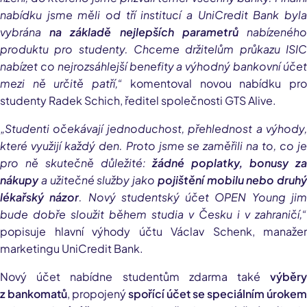
nabídku jsme měli od tří institucí a UniCredit Bank byla
vybrána
na základě nejlepších parametrů
nabízenéh
produktu pro studenty. Chceme držitelům průkazu ISIC
nabízet co nejrozsáhlejší benefity a výhodný bankovní účet
mezi ně určitě patří,“
komentoval novou nabídku pr
studenty Radek Schich, ředitel společnosti GTS Alive.
„Studenti očekávají jednoduchost, přehlednost a výhody,
které využijí každý den. Proto jsme se zaměřili na to, co je
pro ně skutečně důležité:
žádné poplatky, bonusy z
nákupy
a užitečné služby jako
pojištění mobilu nebo druhý
lékařský názor
. Nový studentský účet OPEN Young ji
bude dobře sloužit během studia v Česku i v zahraničí,“
popisuje hlavní výhody účtu Václav Schenk, manažer
marketingu UniCredit Bank.
Nový účet nabídne studentům zdarma také
výběry
z bankomatů
, propojený
spořící účet se speciálním úrokem