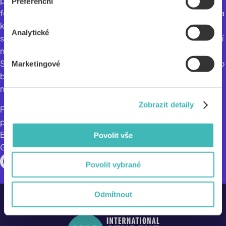
publiku unikátní, intimní zážitky na různorodých
Preferenční
festivalových scénách v Praze. Společným jmenovatelem a
klíčem k výběru festivalových umělců je, že jejich tvorba
Analytické
spojuje staré a nové, minulost a současnost, přičemž vytváří
novou kvalitu. Totéž lze říct i o samotném festivalu Prague
Sounds: Respektuje minulost, žije současností a směřuje do
Marketingové
budoucnosti. Tato neustálá evoluce je receptem, díky
němuž se festival stále vyvíjí. Stejně jako dobrá hudba.
Zobrazit detaily
Festival pro Prahu a Českou republiku objevil a vůbec
poprvé uvedl například Jana Garbareka, Cassandru Wilson,
Bobbyho McFerrina, Brad Mehldaua, Michaela Nymana,
Povolit vše
Gregoryho Portera či Benjamina Clementina.
Povolit vybrané
Odmítnout