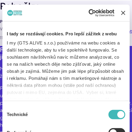
Pobočky
Prague Sounds
Vstupenkové centrum , Palackého 1/740 , Praha
Navigovat
75,0 km
I tady se rozdávají cookies. Pro lepší zážitek z webu
11000
I my (GTS ALIVE s.r.o.) používáme na webu cookies a
Festival Prague Sounds uvádí hudbu, kterou
další technologie, aby tu vše spolehlivě fungovalo. Se
jinde neuslyšíte.
souhlasem návštěvníků navíc můžeme analyzovat, co
se na našich webech děje nebo zjišťovat, jaký online
Metropolitní, mezinárodní hudební festival neomezený
obsah je zajímá. Můžeme jim pak lépe přizpůsobit obsah
žánrovými hranicemi - to je Prague Sounds.
i reklamu. Pomáhají nám s tím marketingové nástroje a
některá data přitom mohou (stále pod naší ochranou)
Prague Sounds je jednou z nejvýznamnějších hudebních
putovat i mimo EU, zejména do USA. Vyber si, které
událostí v České republice, která má stále stejný cíl:
nástroje nám dovolíš používat – stačí jeden souhlas pro
představit v Praze ty nejzajímavější umělce současné scény,
všechny naše domény. Jak nástroje fungují, zjistíš
Výběr
a to jak zavedená jména, tak i ta, která stojí v čele nastupující
v sekci „Detaily“. Svoji volbu můžeš kdykoliv změnit v
Technické
souhlasu
generace. Dramaturgie festivalu se opírá o impulzy napříč
„Nastavení cookies“ (ikonka v zápatí webu). Vše o tom,
hudebními obdobími a žánry a zprostředkovává svému
jak s cookies pracujeme, pak najdeš
tady
.