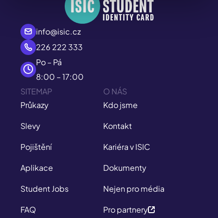
info@isic.cz
226 222 333
Po – Pá
8:00 – 17:00
SITEMAP
O NÁS
Průkazy
Kdo jsme
Slevy
Kontakt
Pojištění
Kariéra v ISIC
Aplikace
Dokumenty
Student Jobs
Nejen pro média
FAQ
Pro partnery