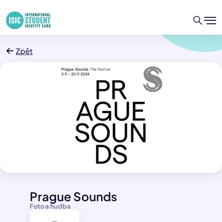
Zpět
Prague Sounds
Foto a hudba