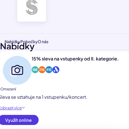
Nabídky
Pobočky
O nás
Nabídky
15% sleva na vstupenky od II. kategorie.
1 Omezení
Sleva se vztahuje na 1 vstupenku/koncert.
Zobrazit více
Využít online