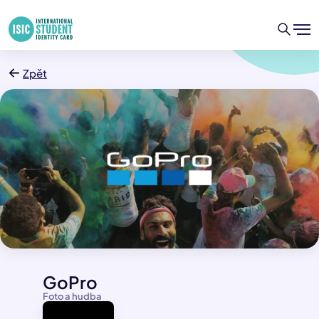
Zpět
GoPro
Foto a hudba