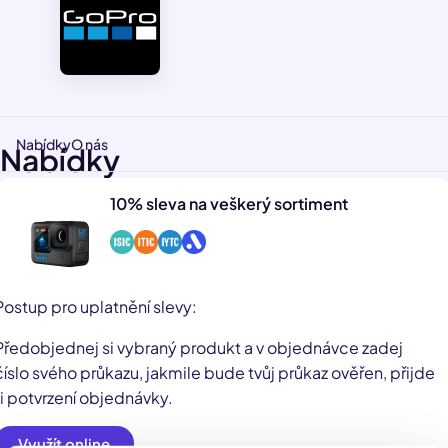
Nabídky
O nás
Nabídky
10% sleva na veškerý sortiment
Postup pro uplatnění slevy:
Předobjednej si vybraný produkt a v objednávce zadej
číslo svého průkazu, jakmile bude tvůj průkaz ověřen, přijde
ti potvrzení objednávky.
Využít online