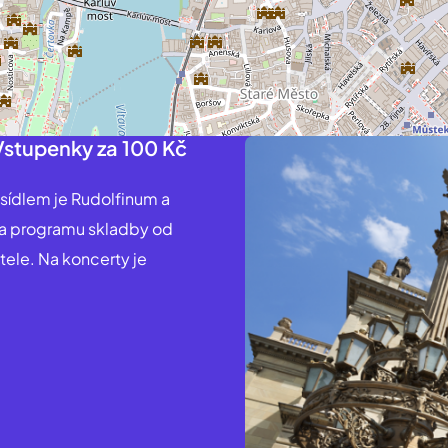
 Vstupenky za 100 Kč
 sídlem je Rudolfinum a
na programu skladby od
ele. Na koncerty je