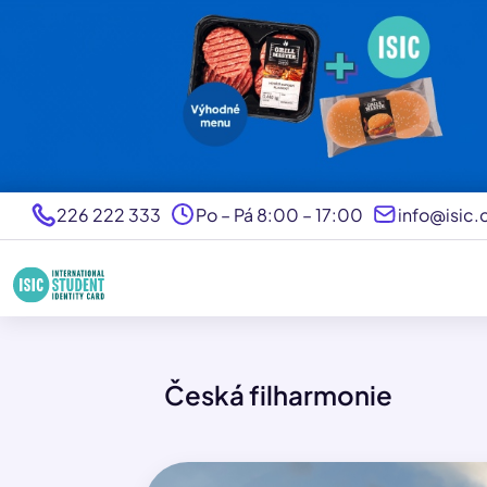
226 222 333
Po – Pá 8:00 – 17:00
info@isic.
Česká filharmonie