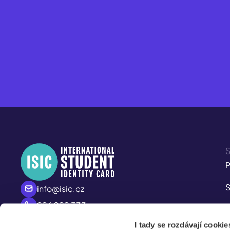
S
P
S
info@isic.cz
226 222 333
P
Po – Pá
I tady se rozdávají cookie