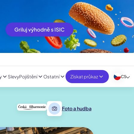
y
Slevy
Pojištění
Ostatní
Získat průkaz
CS
Foto a hudba