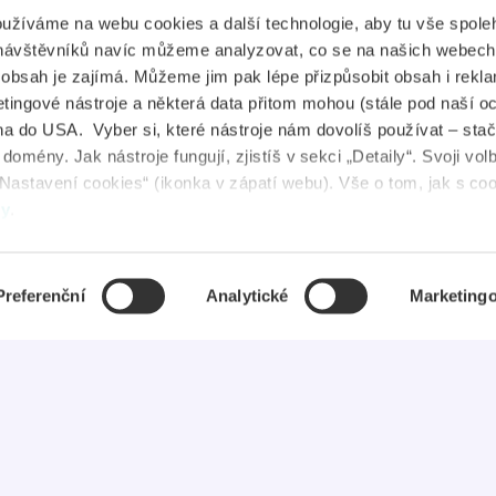
plikace
Průkaz IYTC
oužíváme na webu cookies a další technologie, aby tu vše spoleh
tudent Jobs
Průkaz AliveID
návštěvníků navíc můžeme analyzovat, co se na našich webech
e obsah je zajímá. Můžeme jim pak lépe přizpůsobit obsah i rekl
FAQ
ingové nástroje a některá data přitom mohou (stále pod naší o
a do USA. Vyber si, které nástroje nám dovolíš používat – stač
ovinky
omény. Jak nástroje fungují, zjistíš v sekci „Detaily“. Svoji vol
Nastavení cookies“ (ikonka v zápatí webu). Vše o tom, jak s co
uševní zdraví
dy
.
Preferenční
Analytické
Marketing