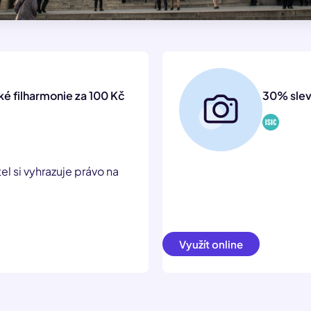
ké filharmonie za 100 Kč
30% slev
l si vyhrazuje právo na
Využít online