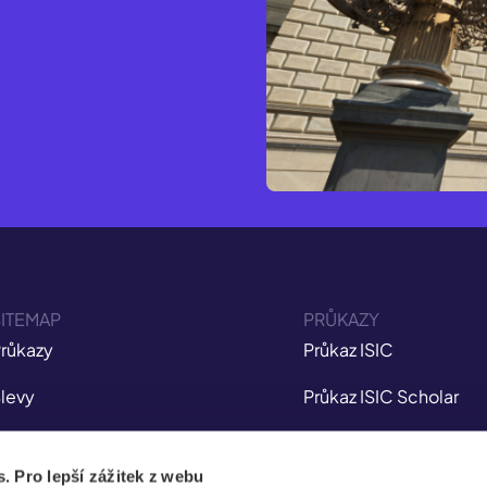
ITEMAP
PRŮKAZY
růkazy
Průkaz ISIC
levy
Průkaz ISIC Scholar
ojištění
Průkaz ITIC
s. Pro lepší zážitek z webu