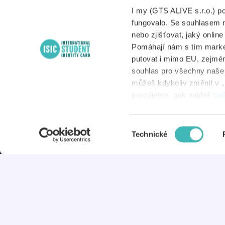
A
8:00 – 17:00
I my (GTS ALIVE s.r.o.) p
S
fungovalo. Se souhlasem 
nebo zjišťovat, jaký onlin
Pomáhají nám s tím market
putovat i mimo EU, zejmén
N
souhlas pro všechny naše d
můžeš kdykoliv změnit v „
D
pracujeme, pak najdeš
ta
Výběr
© 2026 ISIC
Technické
souhlasu