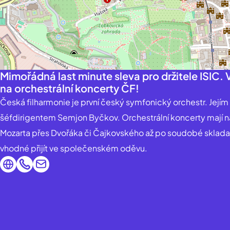
Mimořádná last minute sleva pro držitele ISIC.
na orchestrální koncerty ČF!
Česká filharmonie je první český symfonický orchestr. Jejím
šéfdirigentem Semjon Byčkov. Orchestrální koncerty mají 
Mozarta přes Dvořáka či Čajkovského až po soudobé skladat
vhodné přijít ve společenském oděvu.