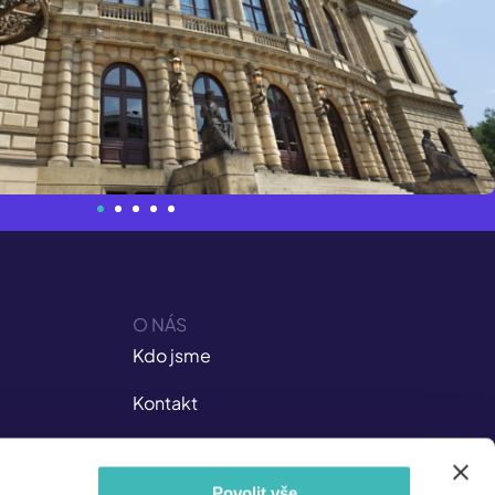
O NÁS
Kdo jsme
Kontakt
Kariéra v ISIC
Povolit vše