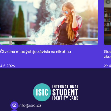
Čtvrtina mladých je závislá na nikotinu
Goo
zko
4.5.2026
29.
info@isic.cz