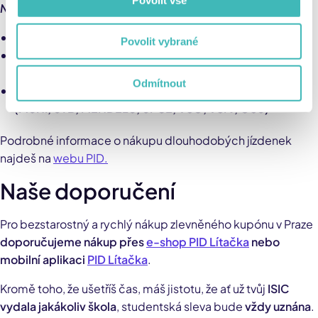
Nevýhody:
Nelze nahrát na čipovou kartu Lítačka
Povolit vybrané
Nelze přenést na jiné identifikátory
(bankovní karty, In-kartu)
Odmítnout
Nelze uplatnit ISIC z některých mimopražských VŠ
(MUNI, UTB, MENDELU, UPCE, VŠO, VŠPJ, OSU)
Podrobné informace o nákupu dlouhodobých jízdenek
najdeš na
webu PID.
Naše doporučení
Pro bezstarostný a rychlý nákup zlevněného kupónu v Praze
doporučujeme nákup přes
e-shop PID Lítačka
nebo
mobilní aplikaci
PID Lítačka
.
Kromě toho, že ušetříš čas, máš jistotu, že ať už tvůj
ISIC
vydala jakákoliv škola
, studentská sleva bude
vždy uznána
.