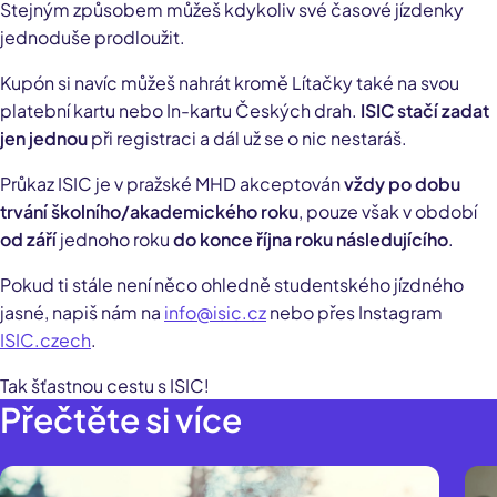
Stejným způsobem můžeš kdykoliv své časové jízdenky
jednoduše prodloužit.
Kupón si navíc můžeš nahrát kromě Lítačky také na svou
platební kartu nebo In-kartu Českých drah.
ISIC stačí zadat
jen jednou
při registraci a dál už se o nic nestaráš.
Průkaz ISIC je v pražské MHD akceptován
vždy po dobu
trvání školního/akademického roku
, pouze však v období
od září
jednoho roku
do konce října roku následujícího
.
Pokud ti stále není něco ohledně studentského jízdného
jasné, napiš nám na
info@isic.cz
nebo přes Instagram
ISIC.czech
.
Tak šťastnou cestu s ISIC!
Přečtěte si více