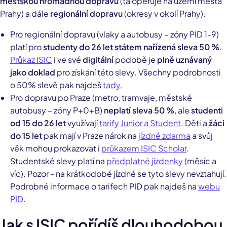
městskou hromadnou dopravu
(ta operuje na území města
Prahy) a dále
regionální dopravu
(okresy v okolí Prahy).
Pro regionální dopravu (vlaky a autobusy – zóny PID 1-9)
platí pro
studenty do 26 let státem nařízená sleva 50 %
.
Průkaz ISIC
i ve své
digitální
podobě je
plně uznávaný
jako doklad
pro získání této slevy. Všechny podrobnosti
o 50% slevě pak najdeš
tady.
Pro dopravu po Praze (metro, tramvaje, městské
autobusy – zóny P+0+B)
neplatí sleva 50 %
, ale
studenti
od 15 do 26 let
využívají
tarify Junior a Student
. Děti a
žáci
do 15 let
pak mají v Praze nárok na
jízdné zdarma
a svůj
věk mohou prokazovat i
průkazem ISIC Scholar
.
Studentské slevy platí na
předplatné jízdenky
(měsíc a
víc). Pozor - na krátkodobé jízdné se tyto slevy nevztahují.
Podrobné informace o tarifech PID pak najdeš na
webu
PID
.
Jak s ISIC pořídíš dlouhodobou