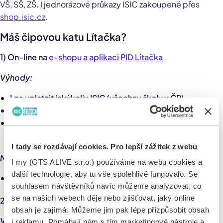
VŠ, SŠ, ZŠ. I jednorázové průkazy ISIC zakoupené přes
shop.isic.cz
.
Máš čipovou katu Lítačka?
1) On-line na
e-shopu a aplikaci PID Lítačka
Výhody:
Lze uplatnit jakýkoliv ISIC (všechny školy v ČR)
Rychlý nákup v e-shopu nebo mobilní aplikaci
Možnost přenést el. kupón s jízdenkou na bankovní karty
nebo In-kartu ČD
I tady se rozdávají cookies. Pro lepší zážitek z webu
Nevýhody:
I my (GTS ALIVE s.r.o.) používáme na webu cookies a
další technologie, aby tu vše spolehlivě fungovalo. Se
Nutnost platby on-line
souhlasem návštěvníků navíc můžeme analyzovat, co
se na našich webech děje nebo zjišťovat, jaký online
2) Osobně na
prodejních místech PID
obsah je zajímá. Můžeme jim pak lépe přizpůsobit obsah
Výhody:
i reklamu. Pomáhají nám s tím marketingové nástroje a