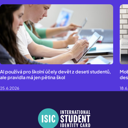
AI používá pro školní účely devět z deseti studentů,
Mob
ale pravidla má jen pětina škol
des
25.6.2026
18.6