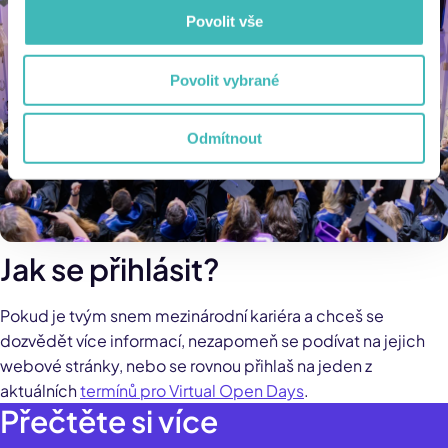
Povolit vše
Povolit vybrané
Odmítnout
Jak se přihlásit?
Pokud je tvým snem mezinárodní kariéra a chceš se
dozvědět více informací, nezapomeň se podívat na jejich
webové stránky, nebo se rovnou přihlaš na jeden z
aktuálních
termínů pro Virtual Open Days
.
Přečtěte si více