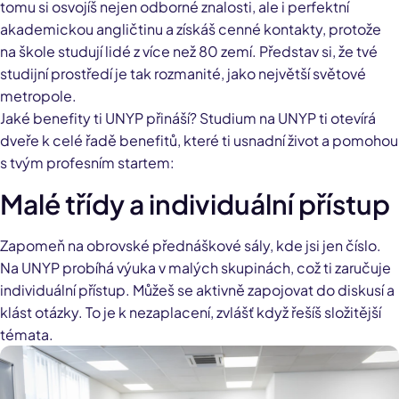
tomu si osvojíš nejen odborné znalosti, ale i perfektní
akademickou angličtinu a získáš cenné kontakty, protože
na škole studují lidé z více než 80 zemí. Představ si, že tvé
studijní prostředí je tak rozmanité, jako největší světové
metropole.
Jaké benefity ti UNYP přináší? Studium na UNYP ti otevírá
dveře k celé řadě benefitů, které ti usnadní život a pomohou
s tvým profesním startem:
Malé třídy a individuální přístup
Zapomeň na obrovské přednáškové sály, kde jsi jen číslo.
Na UNYP probíhá výuka v malých skupinách, což ti zaručuje
individuální přístup. Můžeš se aktivně zapojovat do diskusí a
klást otázky. To je k nezaplacení, zvlášť když řešíš složitější
témata.