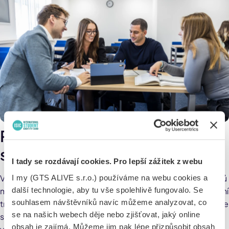
Praktická orientace a kariérní
servis
I tady se rozdávají cookies. Pro lepší zážitek z webu
Vzdělání na UNYP je silně zaměřené na praxi. Většina lektorů
I my (GTS ALIVE s.r.o.) používáme na webu cookies a
další technologie, aby tu vše spolehlivě fungovalo. Se
má zkušenosti z reálného byznysu a do výuky přináší aktuální
souhlasem návštěvníků navíc můžeme analyzovat, co
trendy. Navíc máš k dispozici Career office, které ti pomůže
se na našich webech děje nebo zjišťovat, jaký online
s psaním CV, přípravou na pohovory a zprostředkuje ti stáže
obsah je zajímá. Můžeme jim pak lépe přizpůsobit obsah