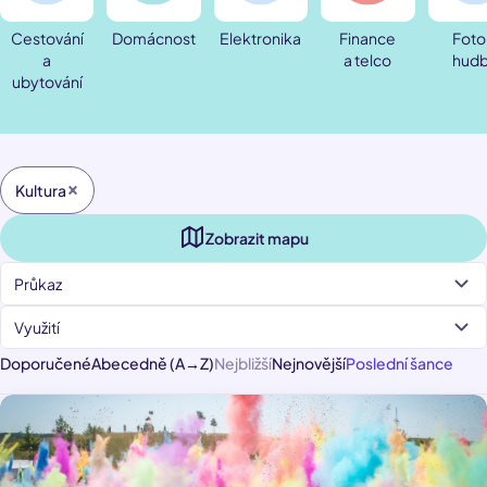
Cestování
Domácnost
Elektronika
Finance
Foto
a
a telco
hud
ubytování
Kultura
Zobrazit mapu
Průkaz
Využití
Doporučené
Abecedně (A→Z)
Nejbližší
Nejnovější
Poslední šance