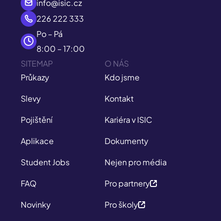
info@isic.cz
226 222 333
Po – Pá
8:00 – 17:00
SITEMAP
O NÁS
Průkazy
Kdo jsme
Slevy
Kontakt
Pojištění
Kariéra v ISIC
Aplikace
Dokumenty
Student Jobs
Nejen pro média
FAQ
Pro partnery
Novinky
Pro školy