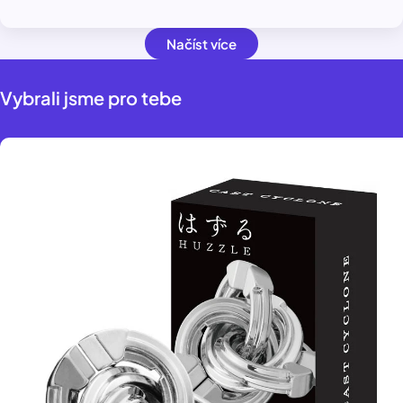
Načíst více
Vybrali jsme pro tebe