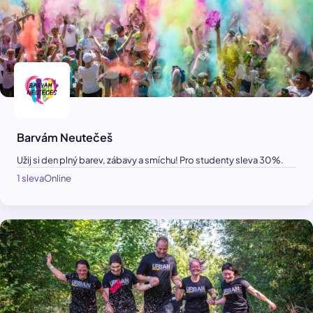
Barvám Neutečeš
Užij si den plný barev, zábavy a smíchu! Pro studenty sleva 30%.
1 sleva
Online