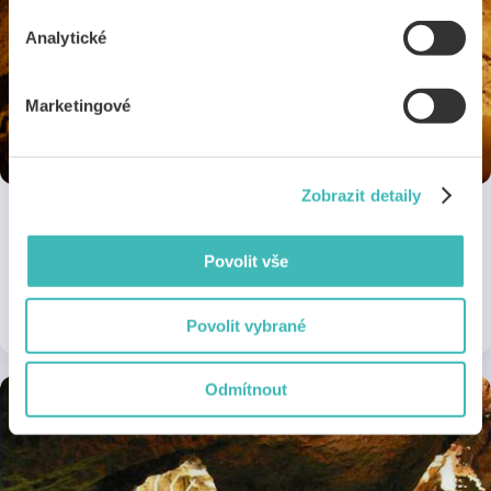
Analytické
Marketingové
Zobrazit detaily
Koněpruské jeskyně
Povolit vše
Vstup do jeskyní za snížené vstupné.
1 sleva
na 1 pobočce
Povolit vybrané
Odmítnout