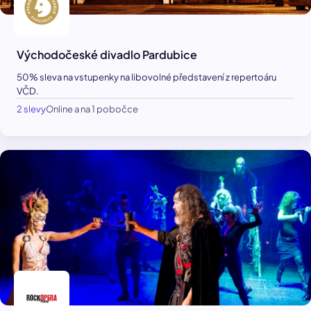
Východočeské divadlo Pardubice
50% sleva na vstupenky na libovolné představení z repertoáru
VČD.
2 slevy
Online a na 1 pobočce