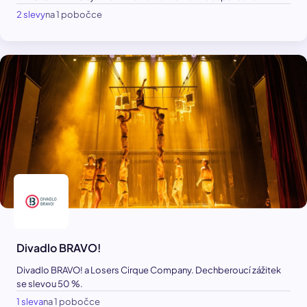
2 slevy
na 1 pobočce
Divadlo BRAVO!
Divadlo BRAVO! a Losers Cirque Company. Dechberoucí zážitek
se slevou 50 %.
1 sleva
na 1 pobočce