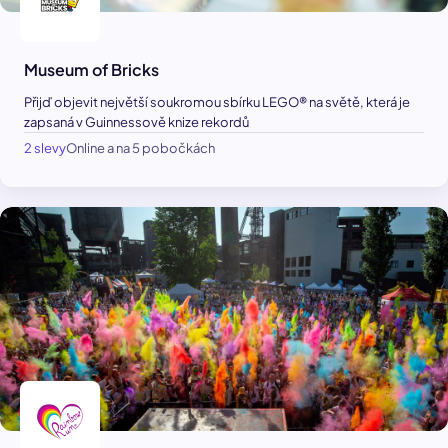
Museum of Bricks
Přijď objevit největší soukromou sbírku LEGO® na světě, která je
zapsaná v Guinnessově knize rekordů
2 slevy
Online a na 5 pobočkách