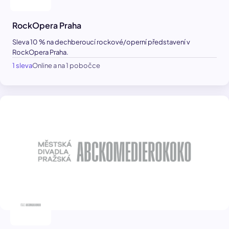
RockOpera Praha
Sleva 10 % na dechberoucí rockové/operní představení v
RockOpera Praha.
1 sleva
Online a na 1 pobočce