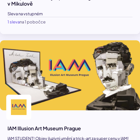
v Mikulově
Sleva na vstupném
1 sleva
na 1 pobočce
IAM Illusion Art Museum Prague
IAM STUDENT! Objev iluzivní umění a trick-art za super cenu v IAM!