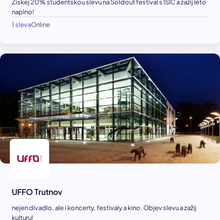
Získej 20% studentskou slevu na Soldout festival s ISIC a zažij léto
naplno!
1 sleva
Online
UFFO Trutnov
nejen divadlo, ale i koncerty, festivaly a kino. Objev slevu a zažij
kulturu!