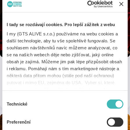
I tady se rozdávají cookies. Pro lepší zážitek z webu
I my (GTS ALIVE s.r.o.) používáme na webu cookies a
další technologie, aby tu vše spolehlivě fungovalo. Se
souhlasem návštěvníků navíc můžeme analyzovat, co
se na našich webech děje nebo zjišťovat, jaký online
obsah je zajímá. Můžeme jim pak lépe přizpůsobit obsah
i reklamu. Pomáhají nám s tím marketingové nástroje a
ARCHA+
některá data přitom mohou (stále pod naší ochranou)
putovat i mimo EU, zejména do USA. Vyber si, které
Výhodné studentské slevy na akce v nejživějším kulturním prostoru
v centru Prahy – v ARŠE+.
nástroje nám dovolíš používat – stačí jeden souhlas pro
všechny naše domény. Jak nástroje fungují, zjistíš
1 sleva
na 1 pobočce
Výběr
v sekci „Detaily“. Svoji volbu můžeš kdykoliv změnit v
Technické
souhlasu
„Nastavení cookies“ (ikonka v zápatí webu). Vše o tom,
jak s cookies pracujeme, pak najdeš
tady
.
Preferenční