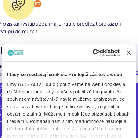
Pro získání vstupu zdarma je nutné předložit průkaz při
vstupu do muzea.
Pobočky
Mozart Interactive Museum
Navigovat
75,0 km
I tady se rozdávají cookies. Pro lepší zážitek z webu
Staroměstské náměstí 24 , Praha 110 00
I my (GTS ALIVE s.r.o.) používáme na webu cookies a
Staň se Mozartem! Vstup do muzea s
další technologie, aby tu vše spolehlivě fungovalo. Se
dodatečnou slevou.
souhlasem návštěvníků navíc můžeme analyzovat, co
Staň se Mozartem!
se na našich webech děje nebo zjišťovat, jaký online
obsah je zajímá. Můžeme jim pak lépe přizpůsobit obsah
Čeká Tě zábava, zážitky, hudba i nejmodernější
i reklamu. Pomáhají nám s tím marketingové nástroje a
technologie.
některá data přitom mohou (stále pod naší ochranou)
putovat i mimo EU, zejména do USA. Vyber si, které
Jedinečný prostor v historickém centru Prahy nabízí hravou,