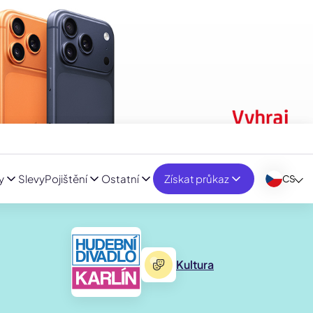
y
Slevy
Pojištění
Ostatní
Získat průkaz
CS
Kultura