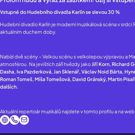
Vstupné do Hudebního divadla Karlín se slevou 30 %
Hudební divadlo Karlín je moderní muzikálová scéna v srdci Pr
aktuálním duchem doby.
Nabízí dvě scény – Velkou scénu s velkolepou výpravou a M
atmosférou. Na jevištích září hvězdy jako
Jiří Korn, Richard
Dasha, Iva Pazderková, Jan Sklenář, Václav Noid Bárta, Hy
Roman Tomeš, Míša Tomešová, David Gránský, Martin Pisař
dalších.
Aktuální repertoár muzikálů najdete v tomto profilu a na web