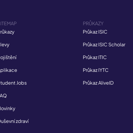
ITEMAP
PRŮKAZY
růkazy
Průkaz ISIC
levy
Průkaz ISIC Scholar
ojištění
Průkaz ITIC
plikace
Průkaz IYTC
tudent Jobs
Průkaz AliveID
FAQ
ovinky
uševní zdraví