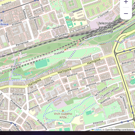
Leaflet
|
© OpenStreetMap contributors