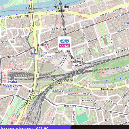
nky se slevou 30 %