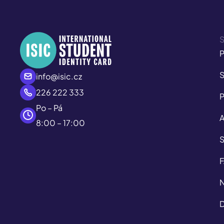
S
P
S
info@isic.cz
226 222 333
P
Po – Pá
A
8:00 – 17:00
S
N
D