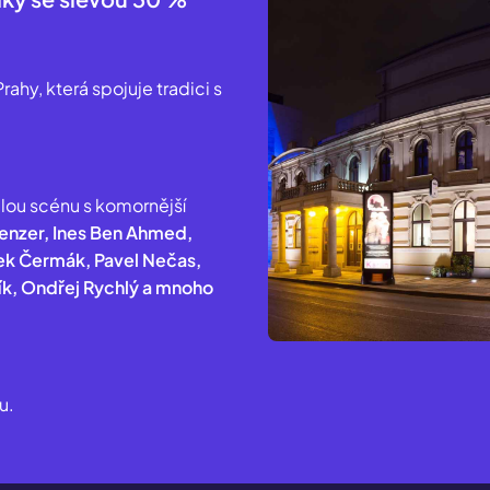
ahy, která spojuje tradici s
alou scénu s komornější
 Genzer, Ines Ben Ahmed,
nek Čermák, Pavel Nečas,
ík, Ondřej Rychlý a mnoho
u.