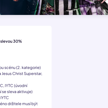
e slevou 30%
ou scénu (2. kategorie)
 Jesus Christ Superstar,
TIC, IYTC (úvodní
 se sleva aktivuje)
, IYTC
éno držitele musí být