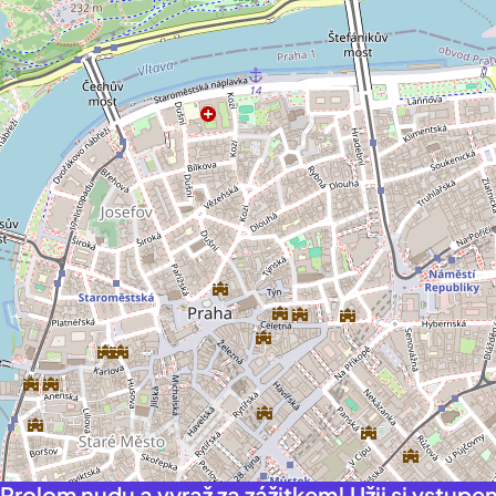
Prolom nudu a vyraž za zážitkem! Užij si vstupe