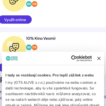
Využít online
10% Kino Vesmír
Využít online
I tady se rozdávají cookies. Pro lepší zážitek z webu
Pobočky
I my (GTS ALIVE s.r.o.) používáme na webu cookies a
další technologie, aby tu vše spolehlivě fungovalo. Se
TIC Trutnov
souhlasem návštěvníků navíc můžeme analyzovat, co
Navigovat
99,0 km
Krakonošovo nám. 72 , Trutnov 54101
se na našich webech děje nebo zjišťovat, jaký online
obsah je zajímá. Můžeme jim pak lépe přizpůsobit obsah