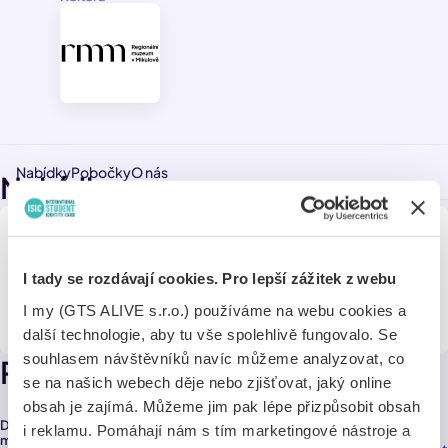
Nabídky
Pobočky
O nás
Nabídky
50% sleva ze základního vstupného
I tady se rozdávají cookies. Pro lepší zážitek z webu
I my (GTS ALIVE s.r.o.) používáme na webu cookies a
další technologie, aby tu vše spolehlivě fungovalo. Se
souhlasem návštěvníků navíc můžeme analyzovat, co
Pobočky
se na našich webech děje nebo zjišťovat, jaký online
obsah je zajímá. Můžeme jim pak lépe přizpůsobit obsah
Dům příroda Pálavy – pobočka Regionálního
i reklamu. Pomáhají nám s tím marketingové nástroje a
muzea v Mikulově