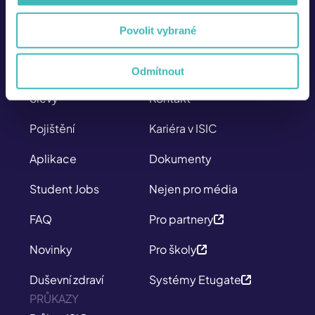
Po – Pá
8:00 – 17:00
Povolit vybrané
SITEMAP
O NÁS
Průkazy
Kdo jsme
Odmítnout
Slevy
Kontakt
Pojištění
Kariéra v ISIC
Aplikace
Dokumenty
Student Jobs
Nejen pro média
FAQ
Pro partnery
Novinky
Pro školy
Duševní zdraví
Systémy Etugate
PRŮKAZY