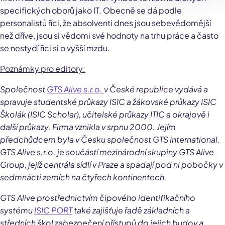
specifických oborů jako IT. Obecně se dá podle
personalistů říci, že absolventi dnes jsou sebevědomější
než dříve, jsou si vědomi své hodnoty na trhu práce a často
se nestydí říci si o vyšší mzdu.
Poznámky pro editory:
Společnost
GTS Alive s.r.o.
v České republice vydává a
spravuje studentské průkazy ISIC a žákovské průkazy ISIC
Školák (ISIC Scholar), učitelské průkazy ITIC a okrajově i
další průkazy. Firma vznikla v srpnu 2000. Jejím
předchůdcem byla v Česku společnost GTS International.
GTS Alive s.r.o. je součástí mezinárodní skupiny GTS Alive
Group, jejíž centrála sídlí v Praze a spadají pod ni pobočky v
sedmnácti zemích na čtyřech kontinentech.
GTS Alive prostřednictvím čipového identifikačního
systému
ISIC PORT
také zajišťuje řadě základních a
středních škol zabezpečení přístupů do jejich budov a