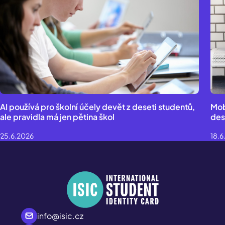
AI používá pro školní účely devět z deseti studentů,
Mob
ale pravidla má jen pětina škol
des
25.6.2026
18.6
info@isic.cz