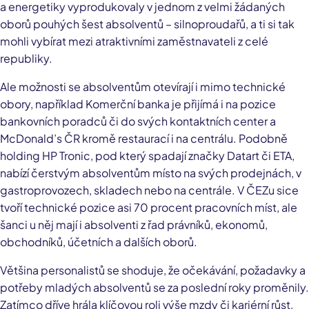
a energetiky vyprodukovaly v jednom z velmi žádaných
oborů pouhých šest absolventů – silnoproudařů, a ti si tak
mohli vybírat mezi atraktivními zaměstnavateli z celé
republiky.
Ale možnosti se absolventům otevírají i mimo technické
obory, například Komerční banka je přijímá i na pozice
bankovních poradců či do svých kontaktních center a
McDonald’s ČR kromě restaurací i na centrálu. Podobně
holding HP Tronic, pod který spadají značky Datart či ETA,
nabízí čerstvým absolventům místo na svých prodejnách, v
gastroprovozech, skladech nebo na centrále. V ČEZu sice
tvoří technické pozice asi 70 procent pracovních míst, ale
šanci u něj mají i absolventi z řad právníků, ekonomů,
obchodníků, účetních a dalších oborů.
Většina personalistů se shoduje, že očekávání, požadavky a
potřeby mladých absolventů se za poslední roky proměnily.
Zatímco dříve hrála klíčovou roli výše mzdy či kariérní růst,