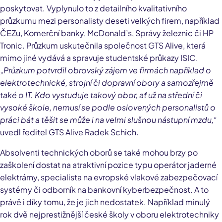
poskytovat. Vyplynulo to z detailního kvalitativního
průzkumu mezi personalisty deseti velkých firem, například
ČEZu, Komerční banky, McDonald’s, Správy železnic či HP
Tronic. Průzkum uskutečnila společnost GTS Alive, která
mimo jiné vydává a spravuje studentské průkazy ISIC.
„Průzkum potvrdil obrovský zájem ve firmách například o
elektrotechnické, strojní či dopravní obory a samozřejmě
také o IT. Kdo vystuduje takový obor, ať už na střední či
vysoké škole, nemusí se podle oslovených personalistů o
práci bát a těšit se může i na velmi slušnou nástupní mzdu,“
uvedl ředitel GTS Alive Radek Schich.
Absolventi technických oborů se také mohou brzy po
zaškolení dostat na atraktivní pozice typu operátor jaderné
elektrárny, specialista na evropské vlakové zabezpečovací
systémy či odborník na bankovní kyberbezpečnost. A to
právě i díky tomu, že je jich nedostatek. Například minulý
rok dvě nejprestižnější české školy v oboru elektrotechniky