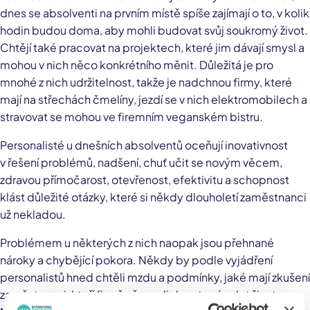
dnes se absolventi na prvním místě spíše zajímají o to, v kolik
hodin budou doma, aby mohli budovat svůj soukromý život.
Chtějí také pracovat na projektech, které jim dávají smysl a
mohou v nich něco konkrétního měnit. Důležitá je pro
mnohé z nich udržitelnost, takže je nadchnou firmy, které
mají na střechách čmelíny, jezdí se v nich elektromobilech a
stravovat se mohou ve firemním veganském bistru.
Personalisté u dnešních absolventů oceňují inovativnost
v řešení problémů, nadšení, chuť učit se novým věcem,
zdravou přímočarost, otevřenost, efektivitu a schopnost
klást důležité otázky, které si někdy dlouholetí zaměstnanci
už nekladou.
Problémem u některých z nich naopak jsou přehnané
nároky a chybějící pokora. Někdy by podle vyjádření
personalistů hned chtěli mzdu a podmínky, jaké mají zkušení
zaměstnanci, kteří firmě věnovali deset a více let života.