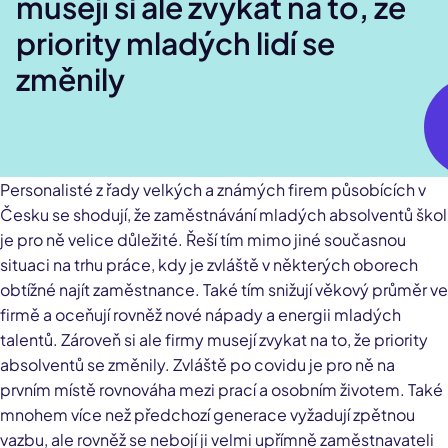
musejí si ale zvykat na to, že
priority mladých lidí se
změnily
Personalisté z řady velkých a známých firem působících v
Česku se shodují, že zaměstnávání mladých absolventů škol
je pro ně velice důležité. Řeší tím mimo jiné současnou
situaci na trhu práce, kdy je zvláště v některých oborech
obtížné najít zaměstnance. Také tím snižují věkový průměr ve
firmě a oceňují rovněž nové nápady a energii mladých
talentů. Zároveň si ale firmy musejí zvykat na to, že priority
absolventů se změnily. Zvláště po covidu je pro ně na
prvním místě rovnováha mezi prací a osobním životem. Také
mnohem více než předchozí generace vyžadují zpětnou
vazbu, ale rovněž se nebojí ji velmi upřímně zaměstnavateli