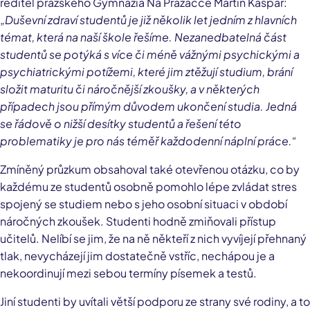
ředitel pražského Gymnázia Na Pražačce Martin Kašpar:
„Duševní zdraví studentů je již několik let jedním z hlavních
témat, která na naší škole řešíme. Nezanedbatelná část
studentů se potýká s více či méně vážnými psychickými a
psychiatrickými potížemi, které jim ztěžují studium, brání
složit maturitu či náročnější zkoušky, a v některých
případech jsou přímým důvodem ukončení studia. Jedná
se řádově o nižší desítky studentů a řešení této
problematiky je pro nás téměř každodenní náplní práce.“
Zmíněný průzkum obsahoval také otevřenou otázku, co by
každému ze studentů osobně pomohlo lépe zvládat stres
spojený se studiem nebo s jeho osobní situaci v období
náročných zkoušek. Studenti hodně zmiňovali přístup
učitelů. Nelíbí se jim, že na ně někteří z nich vyvíjejí přehnaný
tlak, nevycházejí jim dostatečně vstříc, nechápou je a
nekoordinují mezi sebou termíny písemek a testů.
Jiní studenti by uvítali větší podporu ze strany své rodiny, a to