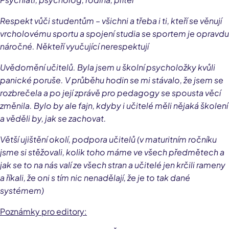
Respekt vůči studentům – všichni a třeba i ti, kteří se věnují
vrcholovému sportu a spojení studia se sportem je opravdu
náročné. Někteří vyučující nerespektují
Uvědomění učitelů. Byla jsem u školní psycholožky kvůli
panické poruše. V průběhu hodin se mi stávalo, že jsem se
rozbrečela a po její zprávě pro pedagogy se spousta věcí
změnila. Bylo by ale fajn, kdyby i učitelé měli nějaká školení
a věděli by, jak se zachovat.
Větší ujištění okolí, podpora učitelů (v maturitním ročníku
jsme si stěžovali, kolik toho máme ve všech předmětech a
jak se to na nás valí ze všech stran a učitelé jen krčili rameny
a říkali, že oni s tím nic nenadělají, že je to tak dané
systémem)
Poznámky pro editory: