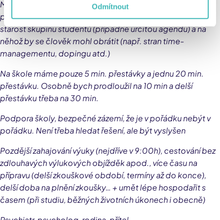
Myslím, že je dobrý nápad zavést systém studijních
Odmítnout
poradců/mentorů/něčeho takového, kdo by měl na
starost skupinu studentů (případně určitou agendu) a na
něhož by se člověk mohl obrátit (např. stran time-
managementu, dopingu atd.)
Na škole máme pouze 5 min. přestávky a jednu 20 min.
přestávku. Osobně bych prodloužil na 10 min a delší
přestávku třeba na 30 min.
Podpora školy, bezpečné zázemí, že je v pořádku nebýt v
pořádku. Není třeba hledat řešení, ale být vyslyšen
Pozdější zahajování výuky (nejdříve v 9:00h), cestování bez
zdlouhavých výlukových objížděk apod., více času na
přípravu (delší zkouškové období, termíny až do konce),
delší doba na plnění zkoušky… + umět lépe hospodařit s
časem (při studiu, běžných životních úkonech i obecně)
Psychiatr, psycholog, rodina, přítel