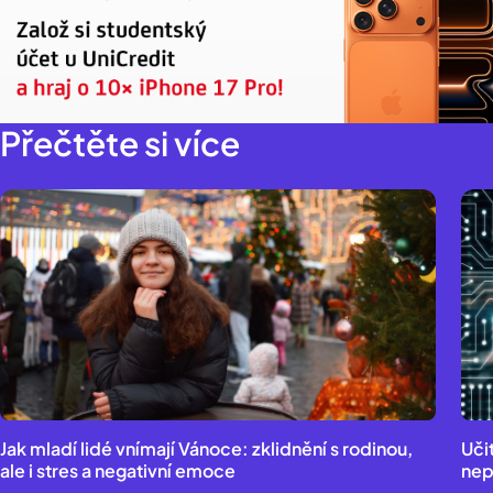
Přečtěte si více
Jak mladí lidé vnímají Vánoce: zklidnění s rodinou,
Uči
ale i stres a negativní emoce
nepo