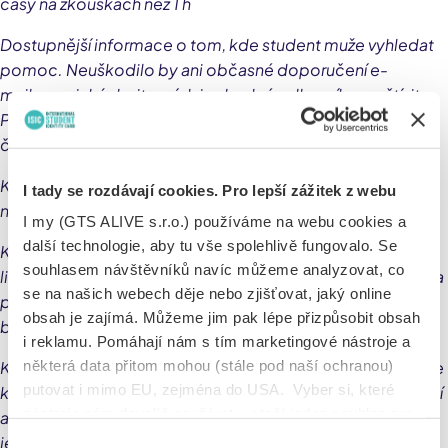
časy na zkouškách než 1 h
Dostupnější informace o tom, kde student muže vyhledat
pomoc. Neuškodilo by ani občasné doporučení e-
mailem, v jakých situacích je vhodné odborníka navštívit.
Pravidelně bych asi obesílala minimálně studenty, které
čekají státní závěrečné zkoušky.
Každý učitel by nemusel říkat jak je jeho předmět
I tady se rozdávají cookies. Pro lepší zážitek z webu
nejdůležitější, mohlo by být míň testů
I my (GTS ALIVE s.r.o.) používáme na webu cookies a
další technologie, aby tu vše spolehlivě fungovalo. Se
Kdyby byl ze strany některých vyučujících kladen důraz na
souhlasem návštěvníků navíc můžeme analyzovat, co
lidský přístup ke studentům a také, aby škola byla schopna
se na našich webech děje nebo zjišťovat, jaký online
poskytovat psychologickou péči všem svým studentům,
obsah je zajímá. Můžeme jim pak lépe přizpůsobit obsah
bez ohledu na počet studentů.
i reklamu. Pomáhají nám s tím marketingové nástroje a
některá data přitom mohou (stále pod naší ochranou)
Kdyby k tomu učitele byli pořádně vyškolení a věděli jak se
putovat i mimo EU, zejména do USA. Vyber si, které
ke studentům chovat tak, aby jim to nedělali ještě složitější
nástroje nám dovolíš používat – stačí jeden souhlas pro
a uvědomili si, že dospívání není jednoduché a spousta
všechny naše domény. Jak nástroje fungují, zjistíš
jejich žáků má psychické problémy
Výběr