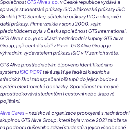
Společnost
GTS Alive s.r.o.
v České republice vydává a
spravuje studentské průkazy ISIC a žákovské průkazy ISIC
Školák (ISIC Scholar), učitelské průkazy ITIC a okrajově i
další průkazy. Firma vznikla v srpnu 2000. Jejím
předchůdcem byla v Česku společnost GTS International.
GTS Alive s.r.o. je součástí mezinárodní skupiny GTS Alive
Group, jejíž centrála sídlí v Praze. GTS Alive Group je
výhradním vydavatelem průkazu ISIC v 17 zemích světa.
GTS Alive prostřednictvím čipového identifikačního
systému
ISIC PORT
také zajišťuje řadě základních a
středních škol zabezpečení přístupů do jejich budov a
systém elektronické docházky. Společnost mimo jiné
zprostředkovává studentům i cestovní nebo úrazové
pojištění.
Alive Cares
– nezisková organizace propojená s nadnárodní
skupinou GTS Alive Group, která byla v roce 2021 založena
na podporu duševního zdraví studentů a jejich všeobecné