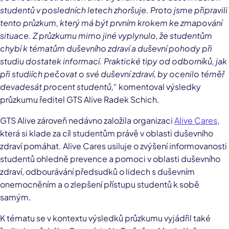
studentů v posledních letech zhoršuje. Proto jsme připravili
tento průzkum, který má být prvním krokem ke zmapování
situace. Z průzkumu mimo jiné vyplynulo, že studentům
chybí k tématům duševního zdraví a duševní pohody při
studiu dostatek informací. Praktické tipy od odborníků, jak
při studiích pečovat o své duševní zdraví, by ocenilo téměř
devadesát procent studentů,“
komentoval výsledky
průzkumu ředitel GTS Alive Radek Schich.
GTS Alive zároveň nedávno založila organizaci
Alive Cares
,
která si klade za cíl studentům právě v oblasti duševního
zdraví pomáhat. Alive Cares usiluje o zvýšení informovanosti
studentů ohledně prevence a pomoci v oblasti duševního
zdraví, odbourávání předsudků o lidech s duševním
onemocněním a o zlepšení přístupu studentů k sobě
samým.
K tématu se v kontextu výsledků průzkumu vyjádřil také