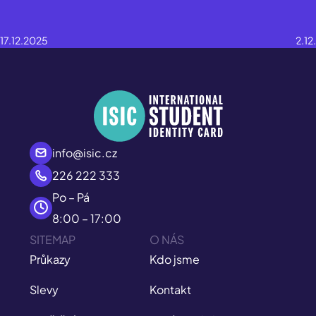
17.12.2025
2.12
info@isic.cz
226 222 333
Po – Pá
8:00 – 17:00
SITEMAP
O NÁS
Průkazy
Kdo jsme
Slevy
Kontakt