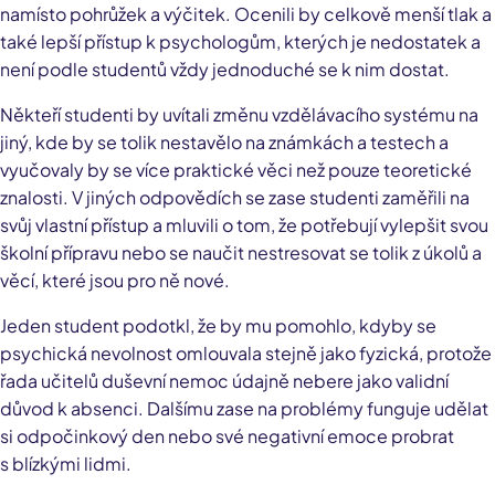
namísto pohrůžek a výčitek. Ocenili by celkově menší tlak a
také lepší přístup k psychologům, kterých je nedostatek a
není podle studentů vždy jednoduché se k nim dostat.
Někteří studenti by uvítali změnu vzdělávacího systému na
jiný, kde by se tolik nestavělo na známkách a testech a
vyučovaly by se více praktické věci než pouze teoretické
znalosti. V jiných odpovědích se zase studenti zaměřili na
svůj vlastní přístup a mluvili o tom, že potřebují vylepšit svou
školní přípravu nebo se naučit nestresovat se tolik z úkolů a
věcí, které jsou pro ně nové.
Jeden student podotkl, že by mu pomohlo, kdyby se
psychická nevolnost omlouvala stejně jako fyzická, protože
řada učitelů duševní nemoc údajně nebere jako validní
důvod k absenci. Dalšímu zase na problémy funguje udělat
si odpočinkový den nebo své negativní emoce probrat
s blízkými lidmi.