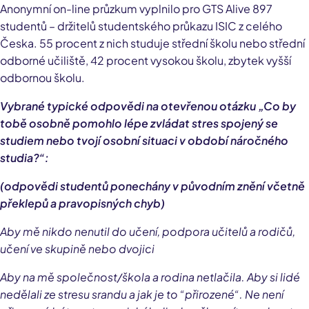
Anonymní on-line průzkum vyplnilo pro GTS Alive 897
studentů – držitelů studentského průkazu ISIC z celého
Česka. 55 procent z nich studuje střední školu nebo střední
odborné učiliště, 42 procent vysokou školu, zbytek vyšší
odbornou školu.
Vybrané typické odpovědi na otevřenou otázku „Co by
tobě osobně pomohlo lépe zvládat stres spojený se
studiem nebo tvojí osobní situaci v období náročného
studia?“:
(odpovědi studentů ponechány v původním znění včetně
překlepů a pravopisných chyb)
Aby mě nikdo nenutil do učení, podpora učitelů a rodičů,
učení ve skupině nebo dvojici
Aby na mě společnost/škola a rodina netlačila. Aby si lidé
nedělali ze stresu srandu a jak je to “přirozené“. Ne není