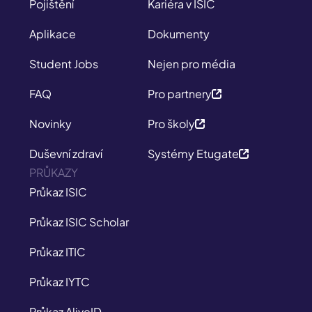
Pojištění
Kariéra v ISIC
Aplikace
Dokumenty
Student Jobs
Nejen pro média
FAQ
Pro partnery
Novinky
Pro školy
Duševní zdraví
Systémy Etugate
PRŮKAZY
Průkaz ISIC
Průkaz ISIC Scholar
Průkaz ITIC
Průkaz IYTC
Průkaz AliveID