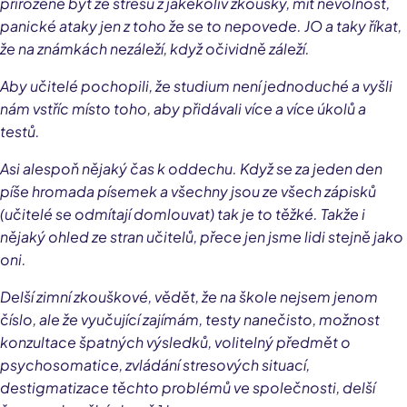
přirozené být ze stresu z jakékoliv zkoušky, mít nevolnost,
panické ataky jen z toho že se to nepovede. JO a taky říkat,
že na známkách nezáleží, když očividně záleží.
Aby učitelé pochopili, že studium není jednoduché a vyšli
nám vstříc místo toho, aby přidávali více a více úkolů a
testů.
Asi alespoň nějaký čas k oddechu. Když se za jeden den
píše hromada písemek a všechny jsou ze všech zápisků
(učitelé se odmítají domlouvat) tak je to těžké. Takže i
nějaký ohled ze stran učitelů, přece jen jsme lidi stejně jako
oni.
Delší zimní zkouškové, vědět, že na škole nejsem jenom
číslo, ale že vyučující zajímám, testy nanečisto, možnost
konzultace špatných výsledků, volitelný předmět o
psychosomatice, zvládání stresových situací,
destigmatizace těchto problémů ve společnosti, delší