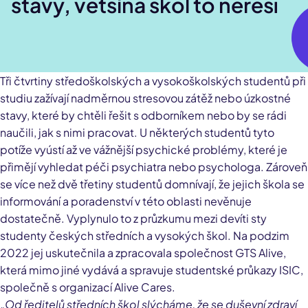
stavy, většina škol to neřeší
Tři čtvrtiny středoškolských a vysokoškolských studentů při
studiu zažívají nadměrnou stresovou zátěž nebo úzkostné
stavy, které by chtěli řešit s odborníkem nebo by se rádi
naučili, jak s nimi pracovat. U některých studentů tyto
potíže vyústí až ve vážnější psychické problémy, které je
přimějí vyhledat péči psychiatra nebo psychologa. Zároveň
se více než dvě třetiny studentů domnívají, že jejich škola se
informování a poradenství v této oblasti nevěnuje
dostatečně. Vyplynulo to z průzkumu mezi devíti sty
studenty českých středních a vysokých škol. Na podzim
2022 jej uskutečnila a zpracovala společnost GTS Alive,
která mimo jiné vydává a spravuje studentské průkazy ISIC,
společně s organizací Alive Cares.
„Od ředitelů středních škol slýcháme, že se duševní zdraví