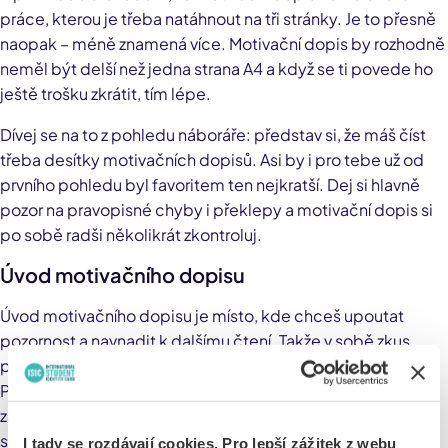
práce, kterou je třeba natáhnout na tři stránky. Je to přesně
naopak – méně znamená více. Motivační dopis by rozhodně
neměl být delší než jedna strana A4 a když se ti povede ho
ještě trošku zkrátit, tím lépe.
Dívej se na to z pohledu náboráře: představ si, že máš číst
třeba desítky motivačních dopisů. Asi by i pro tebe už od
prvního pohledu byl favoritem ten nejkratší. Dej si hlavně
pozor na pravopisné chyby i překlepy a motivační dopis si
po sobě radši několikrát zkontroluj.
Úvod motivačního dopisu
Úvod motivačního dopisu je místo, kde chceš upoutat
pozornost a navnadit k dalšímu čtení. Takže v sobě zkus
probudit spícího kreativce a dát do toho všechny svoje síly.
První věta by měla být neotřelá a hýřit energií, takže
zapomeň na otřepané, obecné fráze. V téhle části dopisu
se představ, objasni, proč píšeš, a napiš, odkud víš o
I tady se rozdávají cookies. Pro lepší zážitek z webu