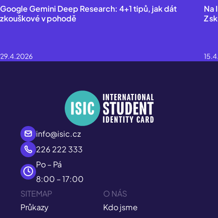
Google Gemini Deep Research: 4+1 tipů, jak dát
Na 
zkouškové v pohodě
Z s
29.4.2026
15.
info@isic.cz
226 222 333
Po – Pá
8:00 – 17:00
SITEMAP
O NÁS
Průkazy
Kdo jsme