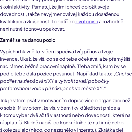
školní aktivity. Pamatuj, že jimi chceš doložit svoje
dovednosti, takže nevyjmenovávej každou dosaženou
kvalifikaci a zkušenost. To patří do
životopisu
a rozhodně
není nutné to znovu opakovat.
Zaměř se na danou pozici
Vypíchni hlavně to, v čem spočívá tvůj přínos a tvoje
invence. Ukaž, že víš, co se od tebe očekává, a že přemýšlíš
nad rámec běžné pracovní náplně. Třeba zmiň, kam by se
podle tebe dala pozice posunout. Například takto: „
Chci se
podílet na zlepšování XY a vytvořit z vaší pobočky
preferovanou volbu při nákupech ve městě XY
.“
Trik je v tom psát v motivačním dopise více o organizaci než
o sobě. Mluv o tom, že víš, v čem tkví důležitost práce a
k tomu vyber dvě až tři vlastnosti nebo dovednosti, které na
ní uplatníš. Klidně napiš, co konkrétního tě na firmě nebo
škole zaujalo (něco, co nezaznělo v inzerátu). Zkrátka dej