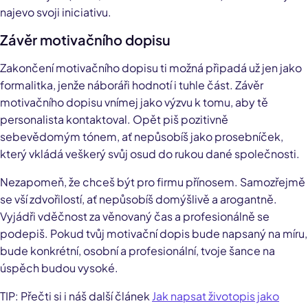
najevo svoji iniciativu.
Závěr motivačního dopisu
Zakončení motivačního dopisu ti možná připadá už jen jako
formalitka, jenže náboráři hodnotí i tuhle část. Závěr
motivačního dopisu vnímej jako výzvu k tomu, aby tě
personalista kontaktoval. Opět piš pozitivně
sebevědomým tónem, ať nepůsobíš jako prosebníček,
který vkládá veškerý svůj osud do rukou dané společnosti.
Nezapomeň, že chceš být pro firmu přínosem. Samozřejmě
se vší zdvořilostí, ať nepůsobíš domýšlivě a arogantně.
Vyjádři vděčnost za věnovaný čas a profesionálně se
podepiš. Pokud tvůj motivační dopis bude napsaný na míru,
bude konkrétní, osobní a profesionální, tvoje šance na
úspěch budou vysoké.
TIP: Přečti si i náš další článek
Jak napsat životopis jako