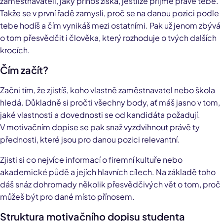
zaměstnavateli, jaký přínos získá, jestliže přijme právě tebe.
Takže se v první řadě zamysli, proč se na danou pozici podle
tebe hodíš a čím vynikáš mezi ostatními. Pak už jenom zbývá
o tom přesvědčit i člověka, který rozhoduje o tvých dalších
krocích.
Čím začít?
Začni tím, že zjistíš, koho vlastně zaměstnavatel nebo škola
hledá. Důkladně si pročti všechny body, ať máš jasno v tom,
jaké vlastnosti a dovednosti se od kandidáta požadují.
V motivačním dopise se pak snaž vyzdvihnout právě ty
přednosti, které jsou pro danou pozici relevantní.
Zjisti si co nejvíce informací o firemní kultuře nebo
akademické půdě a jejích hlavních cílech. Na základě toho
dáš snáz dohromady několik přesvědčivých vět o tom, proč
můžeš být pro dané místo přínosem.
Struktura motivačního dopisu studenta