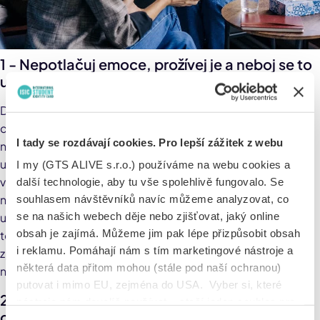
1 - Nepotlačuj emoce, prožívej je a neboj se to
ukázat
Dovol si plakat, vztekat se, prožívat přesně to, co aktuálně
cítíš. Zvol si svůj způsob ventilace emocí. Je důležité pocity
I tady se rozdávají cookies. Pro lepší zážitek z webu
nepotlačovat, ale dát jim volný průchod, aby došlo k úlevě,
uvolnění napětí a proběhlo truchlení. Jdi se například
I my (GTS ALIVE s.r.o.) používáme na webu cookies a
vykřičet do lesa, zaboxovat si do pytle, cokoliv, co tě jen
další technologie, aby tu vše spolehlivě fungovalo. Se
napadne. Neboj se svých emocí. Nepotlačuj své pocity, ať
souhlasem návštěvníků navíc můžeme analyzovat, co
už se jedná o vztek, smutek nebo strach. Pamatuj, že do
se na našich webech děje nebo zjišťovat, jaký online
obsah je zajímá. Můžeme jim pak lépe přizpůsobit obsah
toho, jak se cítíš, nikomu nic není a pokud své emoce
i reklamu. Pomáhají nám s tím marketingové nástroje a
zpracováváš přiměřenou formou, která neubližuje tobě ani
některá data přitom mohou (stále pod naší ochranou)
nikomu jinému, je to naprosto v pořádku!
putovat i mimo EU, zejména do USA. Vyber si, které
2 - Řekni si o podporu, svěř se někomu s tím,
nástroje nám dovolíš používat – stačí jeden souhlas pro
co prožíváš
všechny naše domény. Jak nástroje fungují, zjistíš