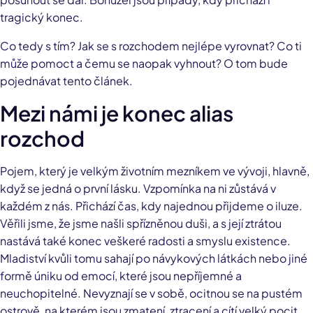
tragický konec.
Co tedy s tím? Jak se s rozchodem nejlépe vyrovnat? Co ti
může pomoct a čemu se naopak vyhnout? O tom bude
pojednávat tento článek.
Mezi námi je konec alias
rozchod
Pojem, který je velkým životním mezníkem ve vývoji, hlavně,
když se jedná o první lásku. Vzpomínka na ni zůstává v
každém z nás. Přichází čas, kdy najednou přijdeme o iluze.
Věřili jsme, že jsme našli spřízněnou duši, a s její ztrátou
nastává také konec veškeré radosti a smyslu existence.
Mladiství kvůli tomu sahají po návykových látkách nebo jiné
formě úniku od emocí, které jsou nepříjemné a
neuchopitelné. Nevyznají se v sobě, ocitnou se na pustém
ostrově, na kterém jsou zmatení, ztracení a cítí velký pocit