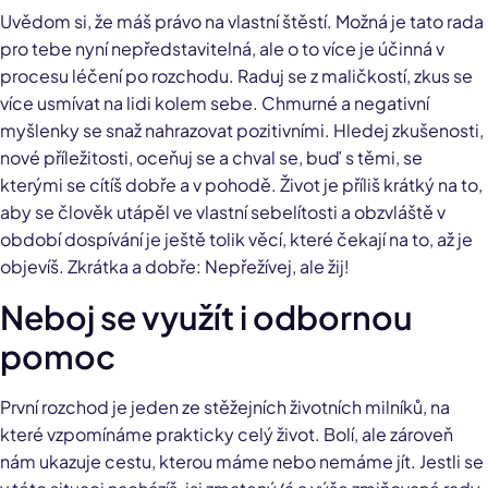
Uvědom si, že máš právo na vlastní štěstí. Možná je tato rada
pro tebe nyní nepředstavitelná, ale o to více je účinná v
procesu léčení po rozchodu. Raduj se z maličkostí, zkus se
více usmívat na lidi kolem sebe. Chmurné a negativní
myšlenky se snaž nahrazovat pozitivními. Hledej zkušenosti,
nové příležitosti, oceňuj se a chval se, buď s těmi, se
kterými se cítíš dobře a v pohodě. Život je příliš krátký na to,
aby se člověk utápěl ve vlastní sebelítosti a obzvláště v
období dospívání je ještě tolik věcí, které čekají na to, až je
objevíš. Zkrátka a dobře: Nepřežívej, ale žij!
Neboj se využít i odbornou
pomoc
První rozchod je jeden ze stěžejních životních milníků, na
které vzpomínáme prakticky celý život. Bolí, ale zároveň
nám ukazuje cestu, kterou máme nebo nemáme jít. Jestli se