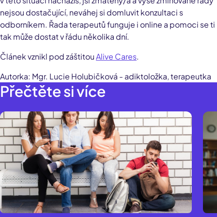
v této situaci nacházíš, jsi zmatený/á a výše zmiňované rady
nejsou dostačující, neváhej si domluvit konzultaci s
odborníkem. Řada terapeutů funguje i online a pomoci se ti
tak může dostat v řádu několika dní.
Článek vznikl pod záštitou
Alive Cares
.
Autorka: Mgr. Lucie Holubičková - adiktoložka, terapeutka
Přečtěte si více