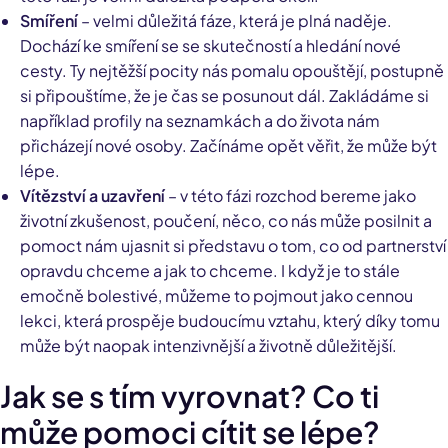
Smíření
– velmi důležitá fáze, která je plná naděje.
Dochází ke smíření se se skutečností a hledání nové
cesty. Ty nejtěžší pocity nás pomalu opouštějí, postupně
si připouštíme, že je čas se posunout dál. Zakládáme si
například profily na seznamkách a do života nám
přicházejí nové osoby. Začínáme opět věřit, že může být
lépe.
Vítězství a uzavření
– v této fázi rozchod bereme jako
životní zkušenost, poučení, něco, co nás může posilnit a
pomoct nám ujasnit si představu o tom, co od partnerství
opravdu chceme a jak to chceme. I když je to stále
emočně bolestivé, můžeme to pojmout jako cennou
lekci, která prospěje budoucímu vztahu, který díky tomu
může být naopak intenzivnější a životně důležitější.
Jak se s tím vyrovnat? Co ti
může pomoci cítit se lépe?