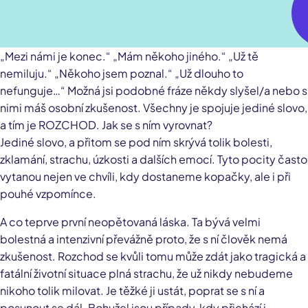
„Mezi námi je konec.“ „Mám někoho jiného.“ „Už tě
nemiluju.“ „Někoho jsem poznal.“ „Už dlouho to
nefunguje…“ Možná jsi podobné fráze někdy slyšel/a nebo s
nimi máš osobní zkušenost. Všechny je spojuje jediné slovo,
a tím je ROZCHOD. Jak se s ním vyrovnat?
Jediné slovo, a přitom se pod ním skrývá tolik bolesti,
zklamání, strachu, úzkosti a dalších emocí. Tyto pocity často
vytanou nejen ve chvíli, kdy dostaneme kopačky, ale i při
pouhé vzpomínce.
A co teprve první neopětovaná láska. Ta bývá velmi
bolestná a intenzivní převážně proto, že s ní člověk nemá
zkušenost. Rozchod se kvůli tomu může zdát jako tragická a
fatální životní situace plná strachu, že už nikdy nebudeme
nikoho tolik milovat. Je těžké ji ustát, poprat se s ní a
posunout se dál. Bohužel jsou případy, kdy přichází i