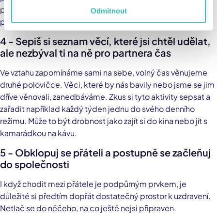
podívat se na ně ve chvíli, kdy máš nutkání se bývalému
Odmítnout
partnerovi ozvat.
4 - Sepiš si seznam věcí, které jsi chtěl udělat,
ale nezbýval ti na ně pro partnera čas
Ve vztahu zapomínáme sami na sebe, volný čas věnujeme
druhé polovičce. Věci, které by nás bavily nebo jsme se jim
dříve věnovali, zanedbáváme. Zkus si tyto aktivity sepsat a
zařadit například každý týden jednu do svého denního
režimu. Může to být drobnost jako zajít si do kina nebo jít s
kamarádkou na kávu.
5 - Obklopuj se přáteli a postupně se začleňuj
do společnosti
I když chodit mezi přátele je podpůrným prvkem, je
důležité si předtím dopřát dostatečný prostor k uzdravení.
Netlač se do něčeho, na co ještě nejsi připraven.