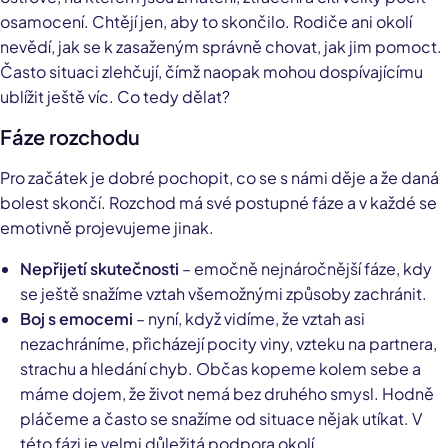
osamocení. Chtějí jen, aby to skončilo. Rodiče ani okolí
nevědí, jak se k zasaženým správně chovat, jak jim pomoct.
Často situaci zlehčují, čímž naopak mohou dospívajícímu
ublížit ještě víc. Co tedy dělat?
Fáze rozchodu
Pro začátek je dobré pochopit, co se s námi děje a že daná
bolest skončí. Rozchod má své postupné fáze a v každé se
emotivně projevujeme jinak.
Nepřijetí skutečnosti
– emočně nejnáročnější fáze, kdy
se ještě snažíme vztah všemožnými způsoby zachránit.
Boj s emocemi
– nyní, když vidíme, že vztah asi
nezachráníme, přicházejí pocity viny, vzteku na partnera,
strachu a hledání chyb. Občas kopeme kolem sebe a
máme dojem, že život nemá bez druhého smysl. Hodně
pláčeme a často se snažíme od situace nějak utíkat. V
této fázi je velmi důležitá podpora okolí.