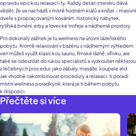
opravdu epickou relaxací i ty. Každý detail interiéru dává
vědět, že se nacházíš v místě hodném králů a knížat – masivní
dveře s propracovaným kováním, historický nábytek,
rytířská brnění, erby a lovecké trofeje a nádherné prostory.
Pro dokonalý zážitek je tu wellness na úrovni lázeňského
pobytu. Kromě relaxování v bazénu s nádherným výhledem
ven můžeš využít klasickou saunu, římské lázně, vířivku, ale
také se odevzdat do rukou specialistů a vyzkoušet některou
z léčebných procedur, jako zábaly, masáže, koupele atd.
Jak vhodně nakombinovat procedury a relaxaci, ti poradí
místní wellness poradkyně, která je ti během pobytu
k dispozici.
Přečtěte si více