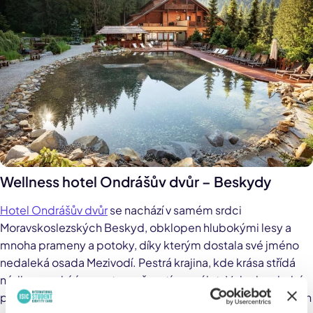
Wellness hotel Ondrášův dvůr – Beskydy
Hotel Ondrášův dvůr
se nachází v samém srdci
Moravskoslezských Beskyd, obklopen hlubokými lesy a
mnoha prameny a potoky, díky kterým dostala své jméno
nedaleká osada Mezivodí. Pestrá krajina, kde krása střídá
nádheru, nabízí spoustu možností pro výlet. V duchu okolní
přírody je vytvořen i celý hotelový komplex, který je protkán