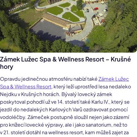
Zámek Lužec Spa & Wellness Resort – Krušné
hory
Opravdu jedinečnou atmosféru nabízí také
Zámek Lužec
Spa & Wellness Resort
, který leží uprostřed lesa nedaleko
Nejdku v Krušných horách. Bývalý lovecký zámek
poskytoval pohodlí už ve 14. století také Karlu IV., který se
jezdil do nedalekých Karlových Varů ozdravovat pomocí
vodoléčby. Zámeček postupně sloužil nejen jako zázemí
pro knížecí lovecké výpravy, ale i jako sanatorium, než to
v 21. století dotáhl na wellness resort, kam můžeš zajet za