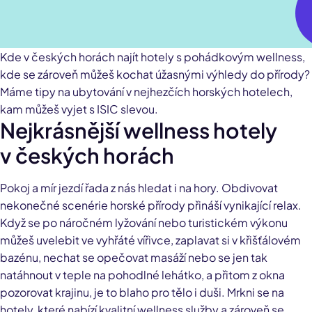
Kde v českých horách najít hotely s pohádkovým wellness,
kde se zároveň můžeš kochat úžasnými výhledy do přírody?
Máme tipy na ubytování v nejhezčích horských hotelech,
kam můžeš vyjet s ISIC slevou.
Nejkrásnější wellness hotely
v českých horách
Pokoj a mír jezdí řada z nás hledat i na hory. Obdivovat
nekonečné scenérie horské přírody přináší vynikající relax.
Když se po náročném lyžování nebo turistickém výkonu
můžeš uvelebit ve vyhřáté vířivce, zaplavat si v křišťálovém
bazénu, nechat se opečovat masáží nebo se jen tak
natáhnout v teple na pohodlné lehátko, a přitom z okna
pozorovat krajinu, je to blaho pro tělo i duši. Mrkni se na
hotely, které nabízí kvalitní wellness služby a zároveň se