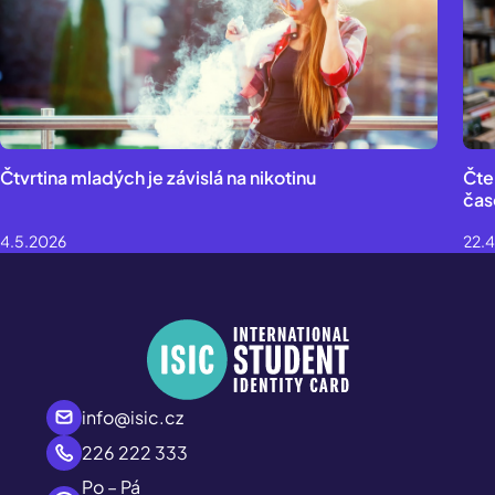
Čtvrtina mladých je závislá na nikotinu
Čten
čas
4.5.2026
22.
info@isic.cz
226 222 333
Po – Pá