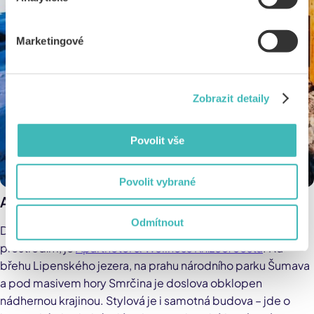
Marketingové
Zobrazit detaily
Povolit vše
Povolit vybrané
Aparthotel & Wellness Knížecí cesta – Šumava
Odmítnout
Dalším hotelem, který se vyznačuje pohádkovým
prostředím, je
Aparthotel & Wellness Knížecí cesta
. Na
břehu Lipenského jezera, na prahu národního parku Šumava
a pod masivem hory Smrčina je doslova obklopen
nádhernou krajinou. Stylová je i samotná budova – jde o