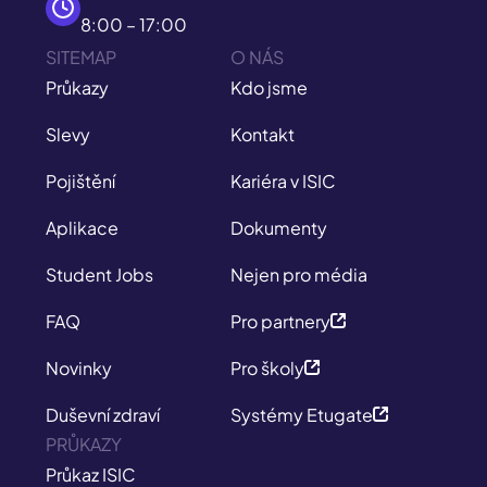
8:00 – 17:00
SITEMAP
O NÁS
Průkazy
Kdo jsme
Slevy
Kontakt
Pojištění
Kariéra v ISIC
Aplikace
Dokumenty
Student Jobs
Nejen pro média
FAQ
Pro partnery
Novinky
Pro školy
Duševní zdraví
Systémy Etugate
PRŮKAZY
Průkaz ISIC