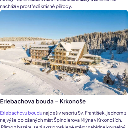
nachází v prostředí krásné přírody.
Erlebachova bouda – Krkonoše
Erlebachovu boudu
najdeš v resortu Sv. František, jednom z
nejvýše položených míst Špindlerova Mlýna v Krkonoších.
Přímo z bazénu se ti skrz prosklené stěny nabídne kouzelný