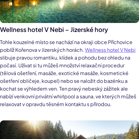
Wellness hotel V Nebi – Jizerské hory
Tohle kouzelné místo se nachází na okraji obce Příchovice
poblíž Kořenova v Jizerských horách.
Wellness hotel V Nebi
slibuje pravou romantiku, klídek a pohodu bez ohledu na
počasí. Užívat si tu můžeš množství relaxační procedur
(tělová ošetření, masáže, exotické masáže, kosmetické
ošetření obličeje, koupel) nebo se naložit do bazénku a
kochat se výhledem ven. Ten pravý nebeský zážitek ale
nabízí venkovní privátní whirlpool a sauna, ve kterých můžeš
relaxovat v opravdu těsném kontaktu s přírodou.