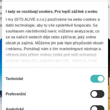
nádhernou zahradou, plnou zeleně, jezírek a romantických
zákoutí. Wellness nabízí saunový svět, krytý relaxační bazén i
I tady se rozdávají cookies. Pro lepší zážitek z webu
venkovní koupací jezírka. Najdeš tu i unikátní atrakce, jako
Thermal Park nebo Tropic a nechybí ani péče v rukou týmu
I my (GTS ALIVE s.r.o.) používáme na webu cookies a
masérů.
další technologie, aby tu vše spolehlivě fungovalo. Se
souhlasem návštěvníků navíc můžeme analyzovat, co
se na našich webech děje nebo zjišťovat, jaký online
obsah je zajímá. Můžeme jim pak lépe přizpůsobit obsah
i reklamu. Pomáhají nám s tím marketingové nástroje a
některá data přitom mohou (stále pod naší ochranou)
putovat i mimo EU, zejména do USA. Vyber si, které
nástroje nám dovolíš používat – stačí jeden souhlas pro
všechny naše domény. Jak nástroje fungují, zjistíš
Výběr
v sekci „Detaily“. Svoji volbu můžeš kdykoliv změnit v
Technické
souhlasu
„Nastavení cookies“ (ikonka v zápatí webu). Vše o tom,
jak s cookies pracujeme, pak najdeš
tady
.
Preferenční
Analytické