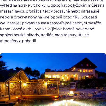
výhled na horské vrcholky. Odpočívat po lyžování můžeš na
masážní lavici, prohřát si tělo v biosauně nebo infrasauně
nebo si prokrvit nohy na Kneippově chodníku. Součástí
wellness je i privátní sauna a samozřejmě nechybí masáže.
K tomu oheň v krbu, vynikající jídlo a hodně povedené
spojení horské přírody, tradiční architektury, útulné
atmosféry a pohodlí.