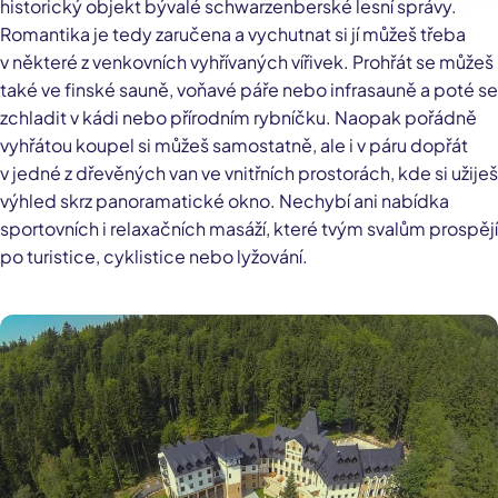
historický objekt bývalé schwarzenberské lesní správy.
Romantika je tedy zaručena a vychutnat si jí můžeš třeba
v některé z venkovních vyhřívaných vířivek. Prohřát se můžeš
také ve finské sauně, voňavé páře nebo infrasauně a poté se
zchladit v kádi nebo přírodním rybníčku. Naopak pořádně
vyhřátou koupel si můžeš samostatně, ale i v páru dopřát
v jedné z dřevěných van ve vnitřních prostorách, kde si užiješ
výhled skrz panoramatické okno. Nechybí ani nabídka
sportovních i relaxačních masáží, které tvým svalům prospějí
po turistice, cyklistice nebo lyžování.