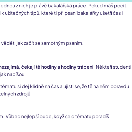
 jednou z nich je právě bakalářská práce. Pokud máš pocit,
 užitečných tipů, které ti při psaní bakalářky ušetří čas i
š vědět, jak začít se samotným psaním.
nezajímá, čekají tě hodiny a hodiny trápení
. Někteří studenti
jak napíšou.
ématu si dej klidně na čas a ujisti se, že tě na něm opravdu
telných zdrojů.
um. Vůbec nejlepší bude, když se o tématu poradíš