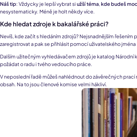
Náš tip
: Vždycky je lepší vybrat si
užší téma
,
kde budeš moct 
nesystematicky. Méně je holt někdy více.
Kde hledat zdroje k bakalářské práci?
Nevíš, kde začít s hledáním zdrojů? Nejsnadnějším řešením
zaregistrovat a pak se přihlásit pomocí uživatelského jména 
Dalším užitečným vyhledávačem zdrojů je katalog Národní kn
požádat o radu i tvého vedoucího práce.
V neposlední řadě můžeš nahlédnout do závěrečných prací n
obsah. Na to jsou členové komise velmi hákliví.