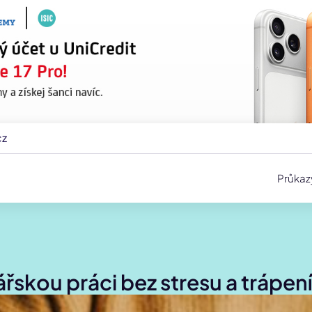
cz
Průkaz
řskou práci bez stresu a trápen