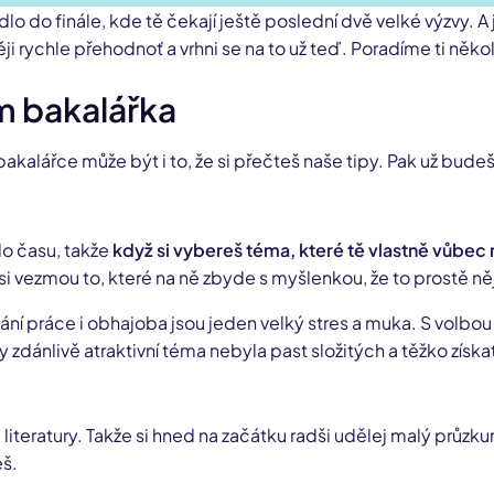
o do finále, kde tě čekají ještě poslední dvě velké výzvy. A
i rychle přehodnoť a vrhni se na to už teď. Poradíme ti několik
m bakalářka
akalářce může být i to, že si přečteš naše tipy. Pak už bude
o času, takže
když si vybereš téma, které tě vlastně vůbec 
i vezmou to, které na ně zbyde s myšlenkou, že to prostě ně
í práce i obhajoba jsou jeden velký stres a muka. S volbou t
y zdánlivě atraktivní téma nebyla past složitých a těžko získa
iteratury. Takže si hned na začátku radši udělej malý průzk
eš.