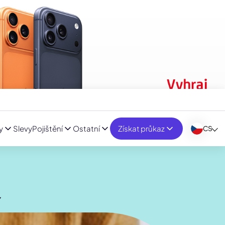
y
Slevy
Pojištění
Ostatní
Získat průkaz
CS
í