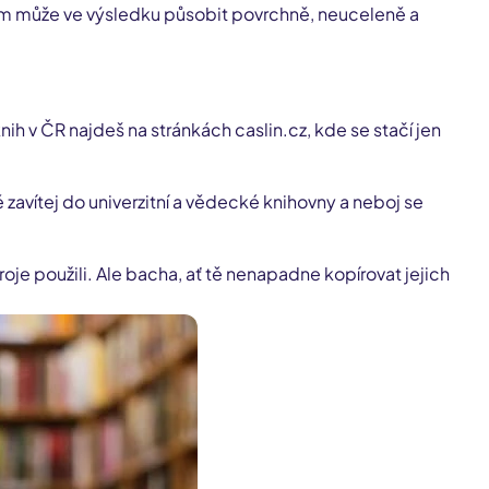
ím může ve výsledku působit povrchně, neuceleně a
knih v ČR najdeš na stránkách caslin.cz, kde se stačí jen
avítej do univerzitní a vědecké knihovny a neboj se
e použili. Ale bacha, ať tě nenapadne kopírovat jejich