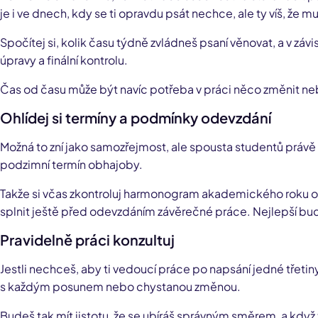
je i ve dnech, kdy se ti opravdu psát nechce, ale ty víš, že mu
Spočítej si, kolik času týdně zvládneš psaní věnovat, a v závis
úpravy a finální kontrolu.
Čas od času může být navíc potřeba v práci něco změnit nebo
Ohlídej si termíny a podmínky odevzdání
Možná to zní jako samozřejmost, ale spousta studentů právě te
podzimní termín obhajoby.
Takže si včas zkontroluj harmonogram akademického roku oh
splnit ještě před odevzdáním závěrečné práce. Nejlepší bud
Pravidelně práci konzultuj
Jestli nechceš, aby ti vedoucí práce po napsání jedné třetin
s každým posunem nebo chystanou změnou.
Budeš tak mít jistotu, že se ubíráš správným směrem, a když