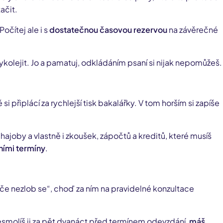
ačit.
Počítej ale i s
dostatečnou časovou rezervou
na závěrečné
kolejit. Jo a pamatuj, odkládáním psaní si nijak nepomůžeš.
 připlácí za rychlejší tisk bakalářky. V tom horším si zapíše
oby a vlastně i zkoušek, zápočtů a kreditů, které musíš
lními termíny
.
ověče nezlob se“, choď za ním na pravidelné konzultace
nesmolíš ji za pět dvanáct před termínem odevzdání,
máš