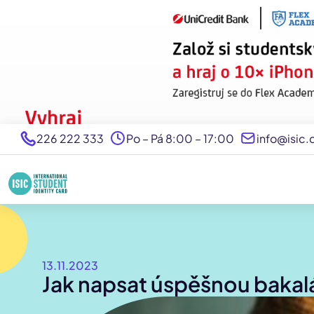
226 222 333
Po – Pá 8:00 – 17:00
info@isic.
13.11.2023
Jak napsat úspěšnou bakalá