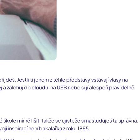
ijdeš. Jestli ti jenom z téhle představy vstávají vlasy na
j a zálohuj do cloudu, na USB nebo si jí alespoň pravidelně
škole mírně lišit, takže se ujisti, že si nastuduješ ta správná.
vojí inspirací není bakalářka z roku 1985.