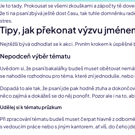
Je to tady. Prokousat se všemi zkouškami a zápočty tě dovedl
že ti na psaní zbývá ještě dost času, tak tuhle domněnku raděj
stres.
Tipy, jak překonat výzvu jméne
Nejtěžší bývá odhodlat se k akci. Prvním krokem k úspěšné b
Nepodceň výběr tématu
Uvědom si, že psaní bakalářky budeš muset obětovat nemál
se nahodile rozhodnou pro téma, které zní jednoduše, nebo s
Dopadá to ale tak, že psaní jde pak hodně ztuha a dokončován
něco zajímá a dokážeš se do něj ponořit. Pozor ale i na to, ab
Udělej si k tématu průzkum
Při zpracování tématu budeš muset čerpat hlavně z odborné l
s vedoucím práce nebo s jiným kantorem, ať víš, do čeho jd