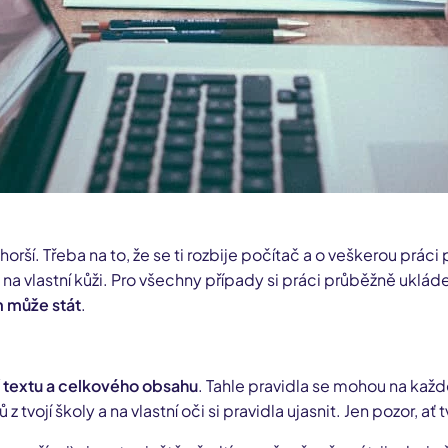
rší. Třeba na to, že se ti rozbije počítač a o veškerou práci př
na vlastní kůži. Pro všechny případy si práci průběžně ukláde
m může stát
.
í textu a celkového obsahu
. Tahle pravidla se mohou na každé 
vojí školy a na vlastní oči si pravidla ujasnit. Jen pozor, ať t