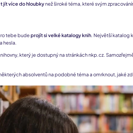
jít více do hloubky
než široké téma, které svým zpracován
 pro tebe bude
projít si velké katalogy knih
. Největší katalog 
a hesla.
ihovny, který je dostupný na stránkách nkp.cz. Samozřejmě z
ěkterých absolventů na podobné téma a omrknout, jaké zdroj