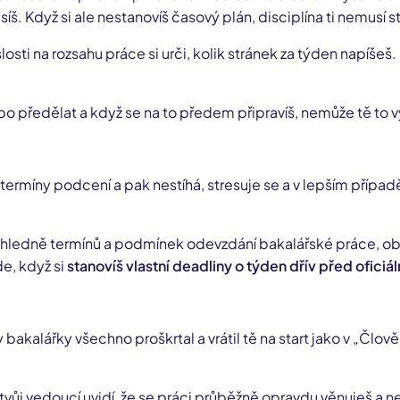
síš. Když si ale nestanovíš časový plán, disciplína ti nemusí st
losti na rozsahu práce si urči, kolik stránek za týden napíšeš. 
 předělat a když se na to předem připravíš, nemůže tě to vy
rmíny podcení a pak nestíhá, stresuje se a v lepším případě si
ledně termínů a podmínek odevzdání bakalářské práce, obhaj
e, když si
stanovíš vlastní deadliny o týden dřív před oficiá
y bakalářky všechno proškrtal a vrátil tě na start jako v „Čl
 tvůj vedoucí uvidí, že se práci průběžně opravdu věnuješ a 