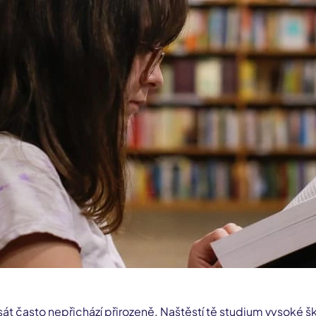
át často nepřichází přirozeně. Naštěstí tě studium vysoké škol