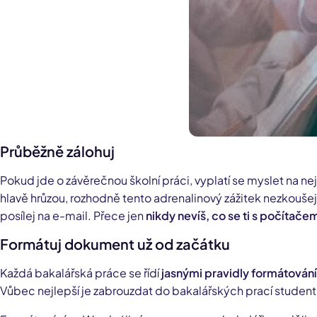
Průběžně zálohuj
Pokud jde o závěrečnou školní práci, vyplatí se myslet na nejho
hlavě hrůzou, rozhodně tento adrenalinový zážitek nezkoušej 
posílej na e-mail. Přece jen
nikdy nevíš, co se ti s počítače
Formátuj dokument už od začátku
Každá bakalářská práce se řídí
jasnými pravidly formátován
Vůbec nejlepší je zabrouzdat do bakalářských prací studentů z t