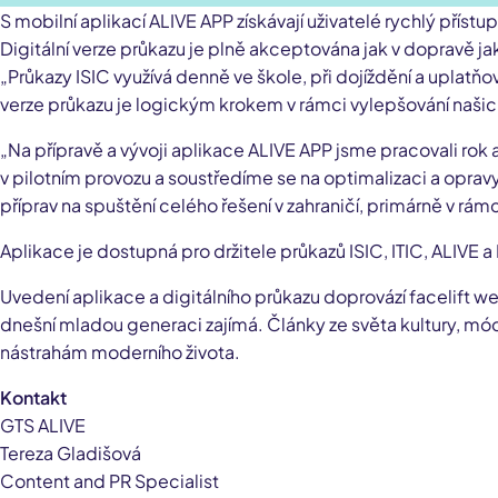
S mobilní aplikací ALIVE APP získávají uživatelé rychlý přístu
Digitální verze průkazu je plně akceptována jak v dopravě ja
„Průkazy ISIC využívá denně ve škole, při dojíždění a uplatňov
verze průkazu je logickým krokem v rámci vylepšování našich
„Na přípravě a vývoji aplikace ALIVE APP jsme pracovali rok a
v pilotním provozu a soustředíme se na optimalizaci a oprav
příprav na spuštění celého řešení v zahraničí, primárně v 
Aplikace je dostupná pro držitele průkazů ISIC, ITIC, ALIVE 
Uvedení aplikace a digitálního průkazu doprovází facelift w
dnešní mladou generaci zajímá. Články ze světa kultury, mód
nástrahám moderního života.
Kontakt
GTS ALIVE
Tereza Gladišová
Content and PR Specialist