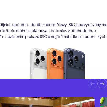
dijních oborech. Identifikační průkazy ISIC jsou vydávány na
 držitelé mohou uplatňovat tisíce slev v obchodech, e-
m rozšířením průkazů ISIC a nejširší nabídkou studentských