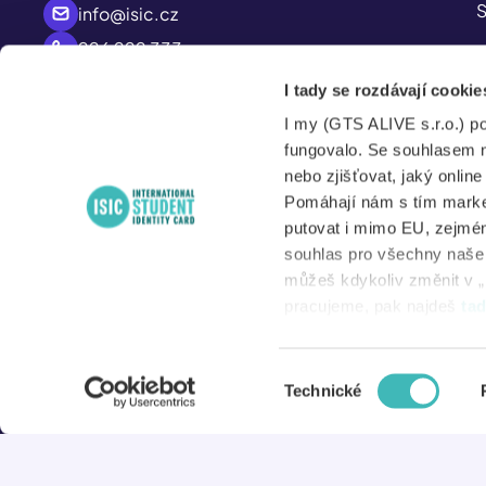
S
info@isic.cz
226 222 333
P
Po – Pá
I tady se rozdávají cookie
A
8:00 – 17:00
I my (GTS ALIVE s.r.o.) p
S
fungovalo. Se souhlasem 
nebo zjišťovat, jaký onlin
Pomáhají nám s tím market
putovat i mimo EU, zejmén
N
souhlas pro všechny naše d
můžeš kdykoliv změnit v „
D
pracujeme, pak najdeš
ta
Výběr
© 2026 ISIC
Technické
souhlasu