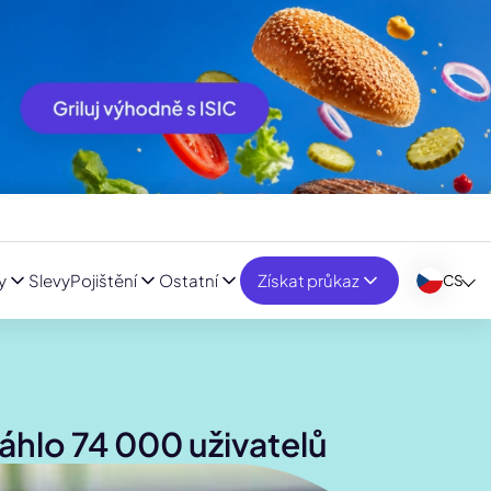
y
Slevy
Pojištění
Ostatní
Získat průkaz
CS
stáhlo 74 000 uživatelů