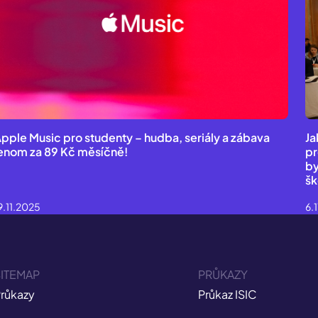
pple Music pro studenty – hudba, seriály a zábava
Ja
enom za 89 Kč měsíčně!
pr
by
šk
9.11.2025
6.
ITEMAP
PRŮKAZY
růkazy
Průkaz ISIC