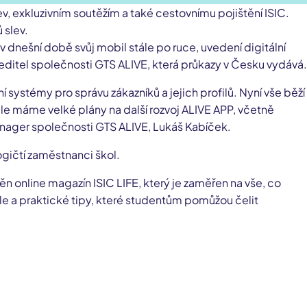
lev, exkluzivním soutěžím a také cestovnímu pojištění ISIC.
 slev.
é v dnešní době svůj mobil stále po ruce, uvedení digitální
editel společnosti GTS ALIVE, která průkazy v Česku vydává.
í systémy pro správu zákazníků a jejich profilů. Nyní vše běží
ale máme velké plány na další rozvoj ALIVE APP, včetně
manager společnosti GTS ALIVE, Lukáš Kabíček.
ogičtí zaměstnanci škol.
n online magazín ISIC LIFE, který je zaměřen na vše, co
ole a praktické tipy, které studentům pomůžou čelit