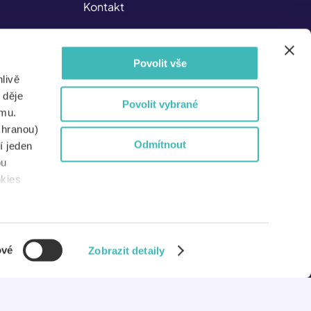
Kontakt
Kariéra v ISIC
Povolit vše
Dokumenty
livě
Nejen pro média
 děje
Povolit vybrané
amu.
Pro partnery
chranou)
Odmítnout
í jeden
Pro školy
bu
okies
Systémy Etugate
ové
Zobrazit detaily