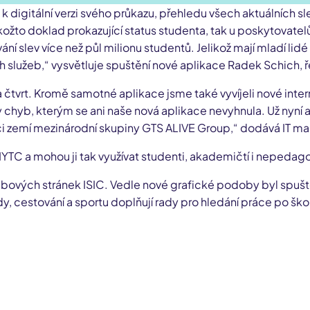
p k digitální verzi svého průkazu, přehledu všech aktuálních s
kožto doklad prokazující status studenta, tak u poskytovatelů
ání slev více než půl milionu studentů. Jelikož mají mladí lid
 služeb,“ vysvětluje spuštění nové aplikace Radek Schich, ř
 čtvrt. Kromě samotné aplikace jsme také vyvíjeli nové intern
y chyb, kterým se ani naše nová aplikace nevyhnula. Už nyní 
rámci zemí mezinárodní skupiny GTS ALIVE Group,“ dodává IT 
a IYTC a mohou ji tak využívat studenti, akademičtí i nepedag
ebových stránek ISIC. Vedle nové grafické podoby byl spuště
y, cestování a sportu doplňují rady pro hledání práce po šk