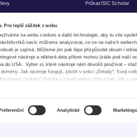
levy
Průkaz ISIC Scholar
ojištění
Průkaz ITIC
s. Pro lepší zážitek z webu
plikace
Průkaz IYTC
oužíváme na webu cookies a další technologie, aby tu vše spoleh
tudent Jobs
Průkaz AliveID
návštěvníků navíc můžeme analyzovat, co se na našich webech
e obsah je zajímá. Můžeme jim pak lépe přizpůsobit obsah i rekl
FAQ
ingové nástroje a některá data přitom mohou (stále pod naší o
a do USA. Vyber si, které nástroje nám dovolíš používat – stač
ovinky
omény. Jak nástroje fungují, zjistíš v sekci „Detaily“. Svoji vol
Nastavení cookies“ (ikonka v zápatí webu). Vše o tom, jak s co
uševní zdraví
dy
.
Preferenční
Analytické
Marketing