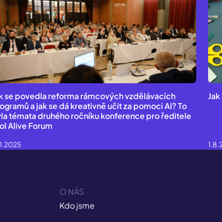
k se povedla reforma rámcových vzdělávacích
Jak
ogramů a jak se dá kreativně učit za pomoci AI? To
la témata druhého ročníku konference pro ředitele
ol Alive Forum
11.2025
1.8
O NÁS
Kdo jsme