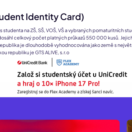
tudent Identity Card)
us studenta na ZŠ, SŠ, VOŠ, VŠ a vybraných pomaturitních stu
dosáhl celkový počet platných průkazů 550 000 kusů. Jejich
republika je dlouhodobě vyhodnocována jako země s největší
ou republiku je GTS ALIVE, s.r.o