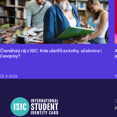
Čtenářský ráj s ISIC: Kde ušetříš za knihy, učebnice i
A
časopisy?
j
22.4.2026
1
S
P