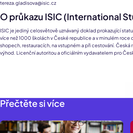
tereza.gladisova@isic.cz
O průkazu ISIC (International S
ISIC je jediný celosvětově uznávaný doklad prokazující stat
více než 1000 školách v České republice a v minulém roce 
shopech, restauracích, na vstupném a při cestování. Česká 
výhod. Licenční autoritou a oficiálním vydavatelem pro Česk
Přečtěte si více