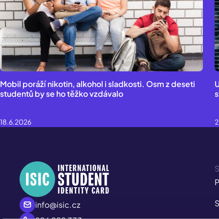
Mobil poráží nikotin, alkohol i sladkosti. Osm z deseti
U
studentů by se ho těžko vzdávalo
s
18.6.2026
2
S
P
S
info@isic.cz