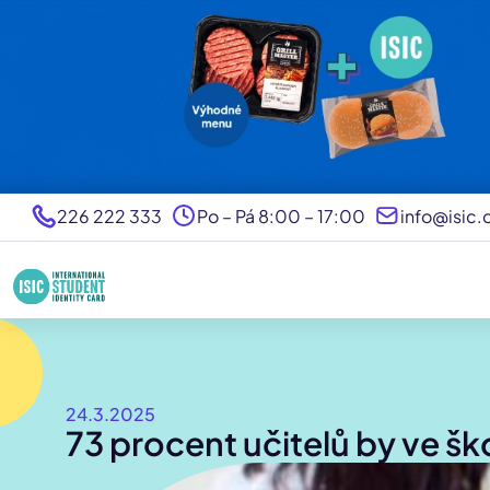
226 222 333
Po – Pá 8:00 – 17:00
info@isic.
24.3.2025
73 procent učitelů by ve š