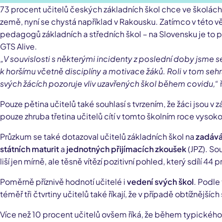
73 procent učitelů českých základních škol chce ve školách za
země, nyní se chystá například v Rakousku. Zatímco v této věc
pedagogů základních a středních škol – na Slovensku je to p
GTS Alive.
„V souvislosti s některými incidenty z poslední doby jsme se
k horšímu včetně disciplíny a motivace žáků. Roli v tom se
svých žácích pozoruje vliv uzavřených škol během covidu,“
Pouze pětina učitelů také souhlasí s tvrzením, že žáci jsou v
pouze zhruba třetina učitelů cítí v tomto školním roce vysok
Průzkum se také dotazoval učitelů základních škol na
zadává
státních maturit
a
jednotných přijímacích zkoušek
(JPZ). So
liší jen mírně, ale těsně vítězí pozitivní pohled, který sdílí 44 
Poměrně příznivě hodnotí učitelé i
vedení svých škol
. Podle
téměř tři čtvrtiny učitelů také říkají, že v případě obtížnějš
Více než 10 procent učitelů ovšem říká, že během typickéh