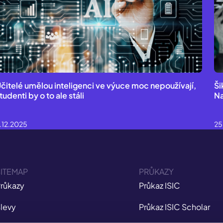
čitelé umělou inteligenci ve výuce moc nepoužívají,
Ši
tudenti by o to ale stáli
Na
.12.2025
25
ITEMAP
PRŮKAZY
růkazy
Průkaz ISIC
levy
Průkaz ISIC Scholar