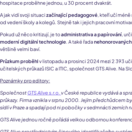
hospitace proběhne jednou, u 30 procent dvakrát.
A jak vidí svoji situaci
začínající pedagogové
, kteří učí méně
od vedení školy a kolegů. Stejně tak i jejich pracovní motiva
Pokud už něco kritizují, je to
administrativa a papírování
, urč
moderní digitální technologie
. A také řada
nehonorovaných 
většině velmi baví.
Průzkum proběhl
v listopadu a prosinci 2024 mezi 2 393 uči
učitelských průkazů ISIC a ITIC, společnost GTS Alive. Na S
Poznámky pro editory:
Společnost
GTS Alive s.r.o.
v České republice vydává a sprav
průkazy. Firma vznikla v srpnu 2000. Jejím předchůdcem byla
sídlí v Praze a spadají pod ni pobočky v sedmnácti zemích 
GTS Alive jednou ročně pořádá velkou odbornou konferenci
GTS Alive prostřednictvím čipového identifikačního systé