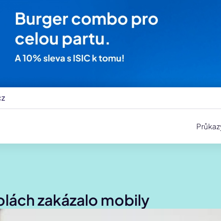
cz
Průkaz
kolách zakázalo mobily