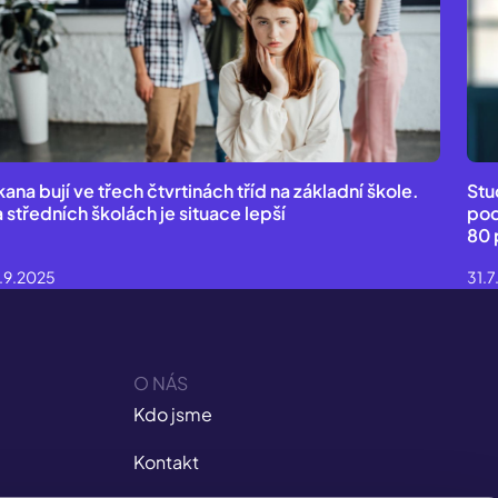
kana bují ve třech čtvrtinách tříd na základní škole.
Stu
 středních školách je situace lepší
pod
80 
.9.2025
31.
O NÁS
Kdo jsme
Kontakt