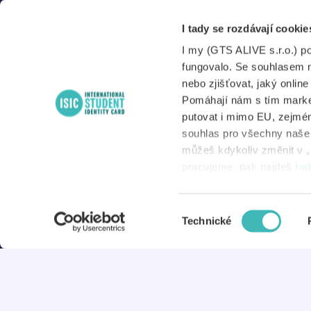
226 222 333
P
Po – Pá
I tady se rozdávají cookie
A
8:00 – 17:00
I my (GTS ALIVE s.r.o.) p
S
fungovalo. Se souhlasem 
nebo zjišťovat, jaký onlin
Pomáhají nám s tím market
putovat i mimo EU, zejmén
N
souhlas pro všechny naše d
můžeš kdykoliv změnit v „
D
pracujeme, pak najdeš
ta
Výběr
© 2026 ISIC
Technické
souhlasu