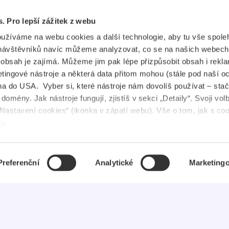
ojištění
Průkaz ITIC
s. Pro lepší zážitek z webu
plikace
Průkaz IYTC
oužíváme na webu cookies a další technologie, aby tu vše spoleh
tudent Jobs
Průkaz AliveID
návštěvníků navíc můžeme analyzovat, co se na našich webech
e obsah je zajímá. Můžeme jim pak lépe přizpůsobit obsah i rekl
FAQ
ingové nástroje a některá data přitom mohou (stále pod naší o
a do USA. Vyber si, které nástroje nám dovolíš používat – stač
ovinky
omény. Jak nástroje fungují, zjistíš v sekci „Detaily“. Svoji vol
Nastavení cookies“ (ikonka v zápatí webu). Vše o tom, jak s co
uševní zdraví
dy
.
Preferenční
Analytické
Marketing