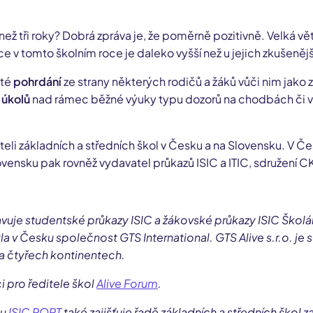
 než tři roky? Dobrá zpráva je, že poměrně pozitivně. Velká vě
ce v tomto školním roce je daleko vyšší než u jejich zkušeněj
ité
pohrdání
ze strany některých rodičů a žáků vůči nim jako 
úkolů
nad rámec běžné výuky typu dozorů na chodbách či ve š
teli základních a středních škol v Česku a na Slovensku. V 
lovensku pak rovněž vydavatel průkazů ISIC a ITIC, sdružení 
uje studentské průkazy ISIC a žákovské průkazy ISIC Školák (
 v Česku společnost GTS International. GTS Alive s.r.o. je s
na čtyřech kontinentech.
 pro ředitele škol
Alive Forum
.
mu
ISIC PORT
také zajišťuje řadě základních a středních škol