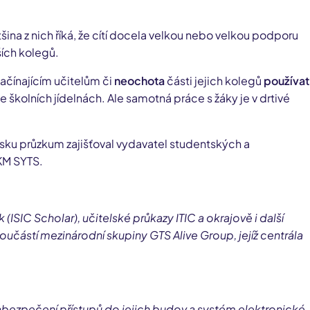
tšina z nich říká, že cítí docela velkou nebo velkou podporu
ších kolegů.
začínajícím učitelům či
neochota
části jejich kolegů
používat
kolních jídelnách. Ale samotná práce s žáky je v drtivé
Česku průzkum zajišťoval vydavatel studentských a
CKM SYTS.
ISIC Scholar), učitelské průkazy ITIC a okrajově i další
oučástí mezinárodní skupiny GTS Alive Group, jejíž centrála
 zabezpečení přístupů do jejich budov a systém elektronické