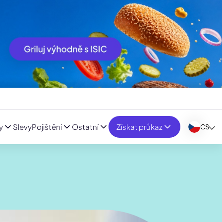
y
Slevy
Pojištění
Ostatní
Získat průkaz
CS