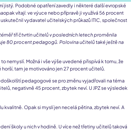
ní jistý. Podobné opatření zavedly i některé další evropské
naopak vítají: ve výuce nebo přípravě ji využívá 56 procent
 uskutečnil vydavatel učitelských průkazů ITIC, společnost
éměř tří čtvrtin učitelů v posledních letech proměnila
žuje 80 procent pedagogů. Polovina učitelů také ještě na
y si to nemyslí. Možná i vše výše uvedené přispívá k tomu, že
 horší, tam je motivováno jen 27 procent učitelů.
tředoškolští pedagogové se pro změnu vyjadřovali na téma
itelů, negativně 45 procent, zbytek neví. U JPZ se výsledek
lu kvalitně. Opak si myslí jen necelá pětina, zbytek neví. A
ení školy u nich v hodině. U více než třetiny učitelů taková