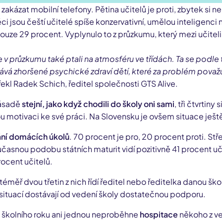
kázat mobilní telefony. Pětina učitelů je proti, zbytek si ne
i jsou čeští učitelé spíše konzervativní, umělou inteligenci 
ouze 29 procent. Vyplynulo to z průzkumu, který mezi učiteli
 v průzkumu také ptali na atmosféru ve třídách. Ta se podle t
hrává zhoršené psychické zdraví dětí, které za problém pova
řekl Radek Schich, ředitel společnosti GTS Alive.
 zásadě
stejní, jako když chodili do školy oni sami
, tři čtvrtin
ou motivaci ke své práci. Na Slovensku je ovšem situace ještě
ní domácích úkolů
. 70 procent je pro, 20 procent proti. S
učasnou podobu státních maturit vidí pozitivně 41 procent uč
procent učitelů.
 téměř dvou třetin z nich řídí ředitel nebo ředitelka danou ško
ích situací dostávají od vedení školy dostatečnou podporu.
o školního roku ani jednou neproběhne
hospitace
někoho z ved