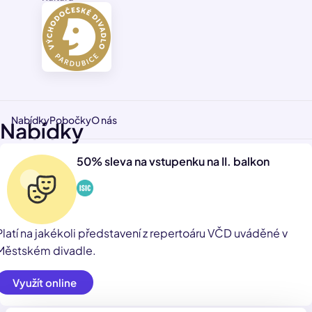
Nabídky
Pobočky
O nás
Nabídky
50% sleva na vstupenku na II. balkon
Platí na jakékoli představení z repertoáru VČD uváděné v
Městském divadle.
Využít online