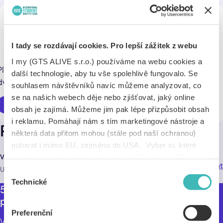
50 % sleva na vstupenku
I tady se rozdávají cookies. Pro lepší zážitek z webu
I my (GTS ALIVE s.r.o.) používáme na webu cookies a
Platí na představení z repertoáru VČD na Malé scéně ve
další technologie, aby tu vše spolehlivě fungovalo. Se
dvoře.
souhlasem návštěvníků navíc můžeme analyzovat, co
se na našich webech děje nebo zjišťovat, jaký online
Využít online
obsah je zajímá. Můžeme jim pak lépe přizpůsobit obsah
i reklamu. Pomáhají nám s tím marketingové nástroje a
Pobočky
některá data přitom mohou (stále pod naší ochranou)
putovat i mimo EU, zejména do USA. Vyber si, které
nástroje nám dovolíš používat – stačí jeden souhlas pro
Východočeské divadlo Pardubice
Navigovat
45,0 km
všechny naše domény. Jak nástroje fungují, zjistíš
U Divadla 50 , Pardubice 531 62
Výběr
v sekci „Detaily“. Svoji volbu můžeš kdykoliv změnit v
Technické
souhlasu
50% sleva na vstupenky na libovolné
„Nastavení cookies“ (ikonka v zápatí webu). Vše o tom,
představení z repertoáru VČD.
jak s cookies pracujeme, pak najdeš
tady
.
Preferenční
Východočeské divadlo Pardubice patří k