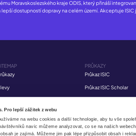
ému Moravskoslezského kraje ODIS, který přináší integrova
lepší dostupností dopravy na celém území. Akceptuje ISIC 
ITEMAP
PRŮKAZY
růkazy
Průkaz ISIC
levy
Průkaz ISIC Scholar
ojištění
Průkaz ITIC
s. Pro lepší zážitek z webu
plikace
Průkaz IYTC
oužíváme na webu cookies a další technologie, aby tu vše spoleh
tudent Jobs
Průkaz AliveID
návštěvníků navíc můžeme analyzovat, co se na našich webech
e obsah je zajímá. Můžeme jim pak lépe přizpůsobit obsah i rekl