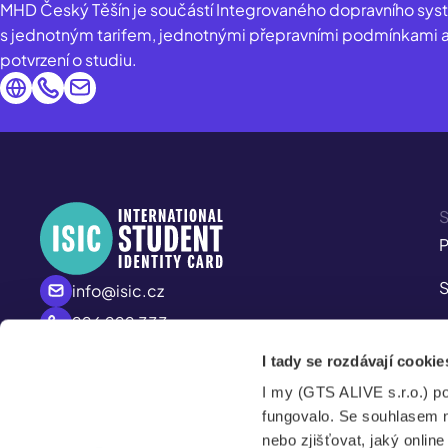
MHD Český Těšín je součástí Integrovaného dopravního syst
s jednotným tarifem, jednotnými přepravními podmínkami a 
potvrzení o studiu.
S
P
S
info@isic.cz
226 222 333
P
Po – Pá
I tady se rozdávají cookie
A
8:00 – 17:00
I my (GTS ALIVE s.r.o.) p
S
fungovalo. Se souhlasem 
nebo zjišťovat, jaký onlin