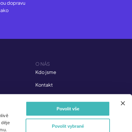
nou dopravu
jako
O NÁS
Kdo jsme
Kontakt
Kariéra v ISIC
Povolit vše
Dokumenty
livě
Nejen pro média
 děje
Povolit vybrané
amu.