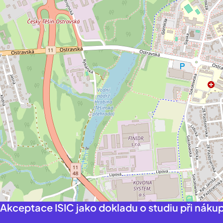
Akceptace ISIC jako dokladu o studiu při náku