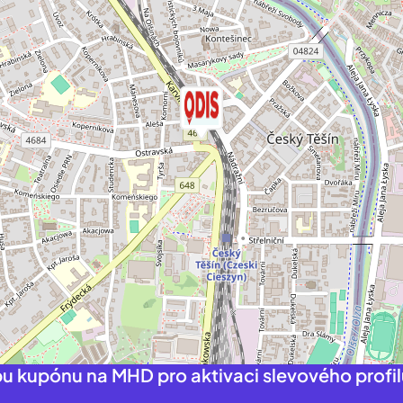
pu kupónu na MHD pro aktivaci slevového profil