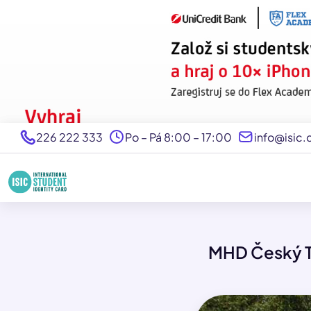
226 222 333
Po – Pá 8:00 – 17:00
info@isic.
MHD Český T