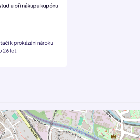
studiu při nákupu kupónu
tačí k prokázání nároku
 26 let.