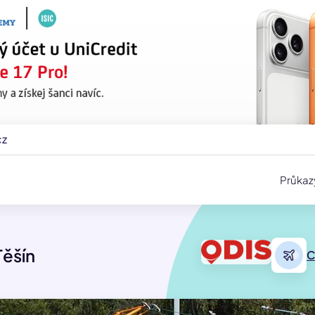
cz
Průkaz
ěšín
C