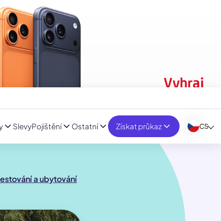
y
Slevy
Pojištění
Ostatní
Získat průkaz
CS
estování a ubytování