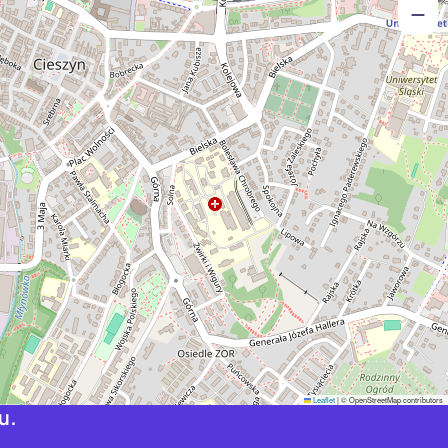
Leaflet
|
© OpenStreetMap contributors
u.