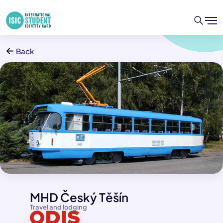
Back
MHD Český Těšín
Travel and lodging