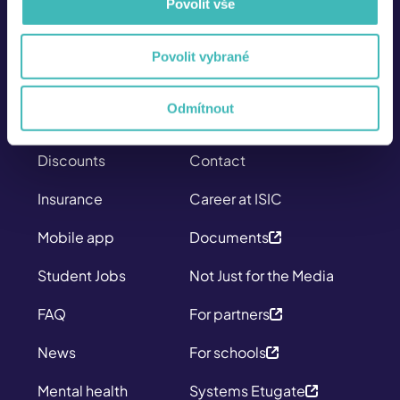
Povolit vše
226 222 333
Mo - Fr
Povolit vybrané
8:00 – 17:00
SITEMAP
ABOUT US
Odmítnout
Cards
About us
Discounts
Contact
Insurance
Career at ISIC
Mobile app
Documents
Student Jobs
Not Just for the Media
FAQ
For partners
News
For schools
Mental health
Systems Etugate