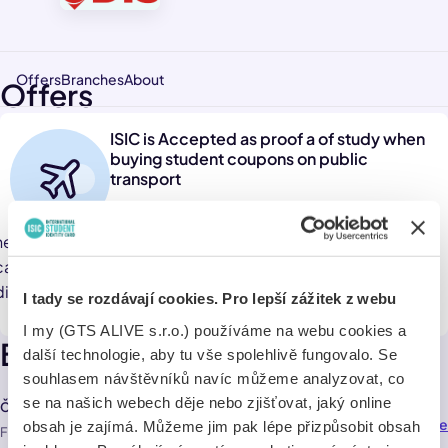
Offers
Branches
About
Offers
ISIC is Accepted as proof a of study when
buying student coupons on public
transport
hen purchasing an ODISka student voucher, a valid ISIC
card is sufficient to prove entitlement to that fare. The
discount is only available until age 26.
I tady se rozdávají cookies. Pro lepší zážitek z webu
I my (GTS ALIVE s.r.o.) používáme na webu cookies a
Branches
další technologie, aby tu vše spolehlivě fungovalo. Se
souhlasem návštěvníků navíc můžeme analyzovat, co
se na našich webech děje nebo zjišťovat, jaký online
Český Těšín, autobusové nádraží
Navigate
235,9 km
obsah je zajímá. Můžeme jim pak lépe přizpůsobit obsah
Frýdecká , Český Těšín 737 01