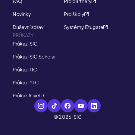
FAQ
Pro partnery
Novinky
Pro školy
Duševní zdraví
Systémy Etugate
PRŮKAZY
Průkaz ISIC
Průkaz ISIC Scholar
Průkaz ITIC
Průkaz IYTC
Průkaz AliveID
© 2026 ISIC