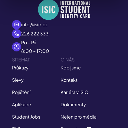
info@isic.cz
226 222 333
Po – Pá
8:00 – 17:00
SITEMAP
O NÁS
Průkazy
Kdo jsme
Slevy
Kontakt
Pojištění
Kariéra v ISIC
Aplikace
Dokumenty
Student Jobs
Nejen pro média