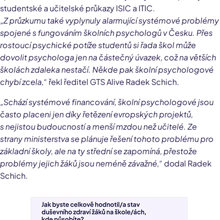
studentské a učitelské průkazy ISIC a ITIC.
„Z průzkumu také vyplynuly alarmující systémové problémy
spojené s fungováním školních psychologů v Česku. Přes
rostoucí psychické potíže studentů si řada škol může
dovolit psychologa jen na částečný úvazek, což na větších
školách zdaleka nestačí. Někde pak školní psychologové
chybí zcela,“
řekl ředitel GTS Alive Radek Schich.
„Schází systémové financování, školní psychologové jsou
často placeni jen díky řetězení evropských projektů,
s nejistou budoucností a menší mzdou než učitelé. Ze
strany ministerstva se plánuje řešení tohoto problému pro
základní školy, ale na ty střední se zapomíná, přestože
problémy jejich žáků jsou neméně závažné,“
dodal Radek
Schich.