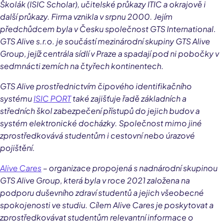
Školák (ISIC Scholar), učitelské průkazy ITIC a okrajově i
další průkazy. Firma vznikla v srpnu 2000. Jejím
předchůdcem byla v Česku společnost GTS International.
GTS Alive s.r.o. je součástí mezinárodní skupiny GTS Alive
Group, jejíž centrála sídlí v Praze a spadají pod ni pobočky v
sedmnácti zemích na čtyřech kontinentech.
GTS Alive prostřednictvím čipového identifikačního
systému
ISIC PORT
také zajišťuje řadě základních a
středních škol zabezpečení přístupů do jejich budov a
systém elektronické docházky. Společnost mimo jiné
zprostředkovává studentům i cestovní nebo úrazové
pojištění.
Alive Cares
– organizace propojená s nadnárodní skupinou
GTS Alive Group, která byla v roce 2021 založena na
podporu duševního zdraví studentů a jejich všeobecné
spokojenosti ve studiu. Cílem Alive Cares je poskytovat a
zprostředkovávat studentům relevantní informace o