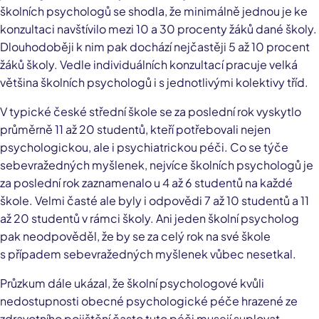
školních psychologů se shodla, že minimálně jednou je ke
konzultaci navštívilo mezi 10 a 30 procenty žáků dané školy.
Dlouhodoběji k nim pak dochází nejčastěji 5 až 10 procent
žáků školy. Vedle individuálních konzultací pracuje velká
většina školních psychologů i s jednotlivými kolektivy tříd.
V typické české střední škole se za poslední rok vyskytlo
průměrně 11 až 20 studentů, kteří potřebovali nejen
psychologickou, ale i psychiatrickou péči. Co se týče
sebevražedných myšlenek, nejvíce školních psychologů je
za poslední rok zaznamenalo u 4 až 6 studentů na každé
škole. Velmi časté ale byly i odpovědi 7 až 10 studentů a 11
až 20 studentů v rámci školy. Ani jeden školní psycholog
pak neodpověděl, že by se za celý rok na své škole
s případem sebevražedných myšlenek vůbec nesetkal.
Průzkum dále ukázal, že školní psychologové kvůli
nedostupnosti obecné psychologické péče hrazené ze
zdravotního pojištění často tuto péči musejí suplovat.