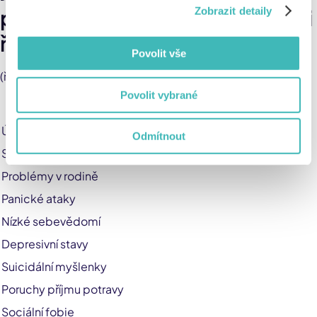
psychologové s žáky nejčastěji
Zobrazit detaily
řeší:
Povolit vše
(řazeno sestupně)
Povolit vybrané
Úzkosti
Odmítnout
Sebepoškozování
Problémy v rodině
Panické ataky
Nízké sebevědomí
Depresivní stavy
Suicidální myšlenky
Poruchy příjmu potravy
Sociální fobie