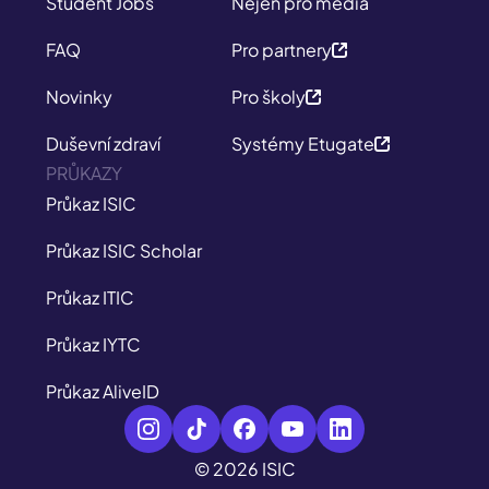
Student Jobs
Nejen pro média
FAQ
Pro partnery
Novinky
Pro školy
Duševní zdraví
Systémy Etugate
PRŮKAZY
Průkaz ISIC
Průkaz ISIC Scholar
Průkaz ITIC
Průkaz IYTC
Průkaz AliveID
© 2026 ISIC