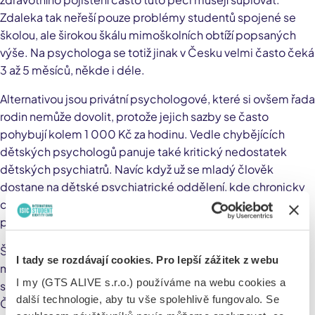
Zdaleka tak neřeší pouze problémy studentů spojené se
školou, ale širokou škálu mimoškolních obtíží popsaných
výše. Na psychologa se totiž jinak v Česku velmi často čeká
3 až 5 měsíců, někde i déle.
Alternativou jsou privátní psychologové, které si ovšem řada
rodin nemůže dovolit, protože jejich sazby se často
pohybují kolem 1 000 Kč za hodinu. Vedle chybějících
dětských psychologů panuje také kritický nedostatek
dětských psychiatrů. Navíc když už se mladý člověk
dostane na dětské psychiatrické oddělení, kde chronicky
chybí lůžka, tak po propuštění často absentuje navazující
psychologická podpora.
Školní psychologové v průzkumu zmiňovali, že řada
I tady se rozdávají cookies. Pro lepší zážitek z webu
mladých lidí ztrácí smysl života, bojí se budoucnosti, utápí
I my (GTS ALIVE s.r.o.) používáme na webu cookies a
se v pocitech marnosti a úzkostně-depresivních stavech.
další technologie, aby tu vše spolehlivě fungovalo. Se
Časté je užívání antidepresiv. Dosti negativní roli hraje