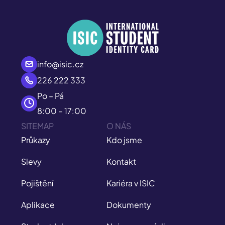
info@isic.cz
226 222 333
Po – Pá
8:00 – 17:00
SITEMAP
O NÁS
Průkazy
Kdo jsme
Slevy
Kontakt
Pojištění
Kariéra v ISIC
Aplikace
Dokumenty