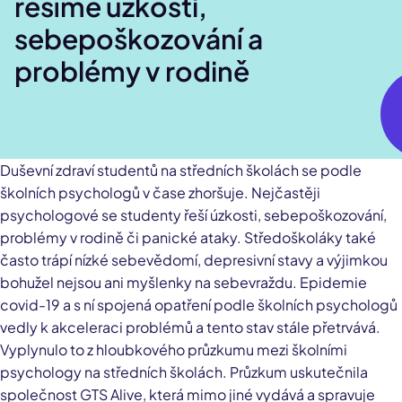
řešíme úzkosti,
sebepoškozování a
problémy v rodině
Duševní zdraví studentů na středních školách se podle
školních psychologů v čase zhoršuje. Nejčastěji
psychologové se studenty řeší úzkosti, sebepoškozování,
problémy v rodině či panické ataky. Středoškoláky také
často trápí nízké sebevědomí, depresivní stavy a výjimkou
bohužel nejsou ani myšlenky na sebevraždu. Epidemie
covid-19 a s ní spojená opatření podle školních psychologů
vedly k akceleraci problémů a tento stav stále přetrvává.
Vyplynulo to z hloubkového průzkumu mezi školními
psychology na středních školách. Průzkum uskutečnila
společnost GTS Alive, která mimo jiné vydává a spravuje