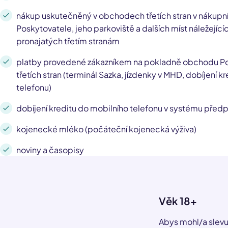
nákup uskutečněný v obchodech třetích stran v nákupn
Poskytovatele, jeho parkoviště a dalších míst náležející
pronajatých třetím stranám
platby provedené zákazníkem na pokladně obchodu Po
třetích stran (terminál Sazka, jízdenky v MHD, dobíjení k
telefonu)
dobíjení kreditu do mobilního telefonu v systému před
kojenecké mléko (počáteční kojenecká výživa)
noviny a časopisy
Věk 18+
Abys mohl/a slevu