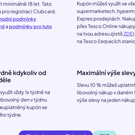
Kupón můžeš využít ve vš
ýt minimálně 18 let. Tato
supermarketech, hyperma
 pro registraci Clubcard.
Expres prodejnách. Naku
hodní podmínky
přes Tesco Online nákupy 
rd
a
podmínky pro tuto
na tvou adresu zjistíš
ZDE
)
na Tesco čerpacích stanic
ýdně kdykoliv od
Maximální výše slev
děle
Slevu 10 % můžeš uplatnit
yužít vždy 1x týdně na
libovolný nákup v daném 
 libovolný den v týdnu
výše slevy na jeden nákup
Neuplatněný kupón se
ího týdne.