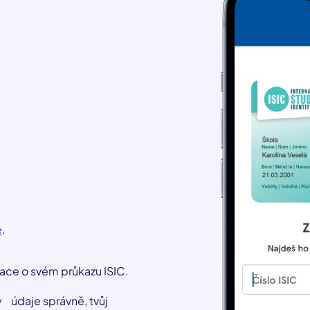
e
.
ace o svém průkazu ISIC.
y údaje správně, tvůj