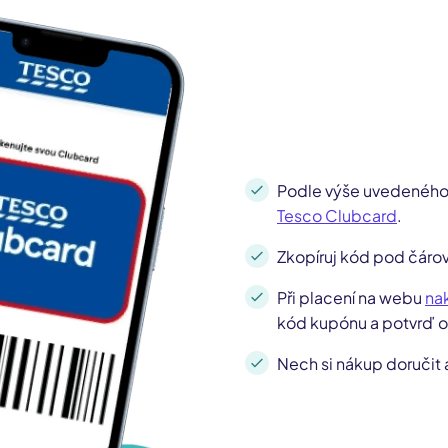
Podle výše uvedeného n
Tesco Clubcard
.
Zkopíruj kód pod čár
Při placení na webu
na
kód kupónu a potvrď 
Nech si nákup doručit 