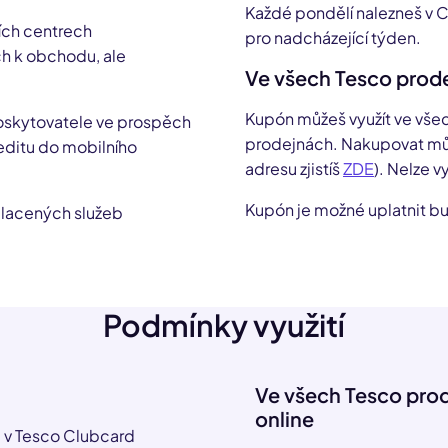
Každé pondělí nalezneš v C
ích centrech
pro nadcházející týden.
ch k obchodu, ale
Ve všech Tesco prode
Kupón můžeš využít ve vše
skytovatele ve prospěch
prodejnách. Nakupovat můž
reditu do mobilního
adresu zjistíš
ZDE
). Nelze v
Kupón je možné uplatnit b
placených služeb
Podmínky využití
Ve všech Tesco prod
online
 v Tesco Clubcard