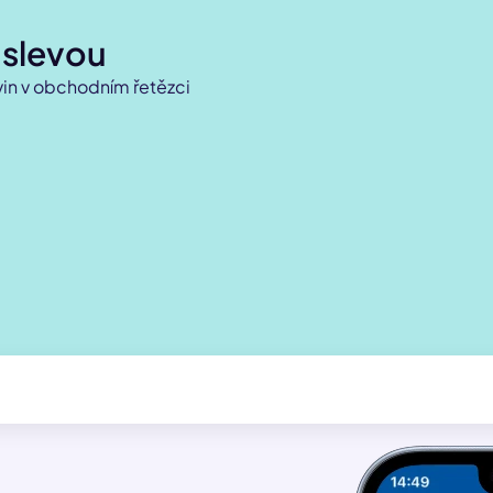
 slevou
vin v obchodním řetězci