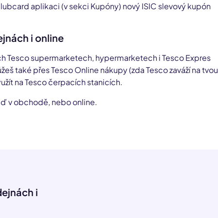
lubcard aplikaci (v sekci Kupóny) nový ISIC slevový kupón
jnách i online
ch Tesco supermarketech, hypermarketech i Tesco Expres
eš také přes Tesco Online nákupy (zda Tesco zaváží na tvou
yužít na Tesco čerpacích stanicích.
uď v obchodě, nebo online.
ejnách i