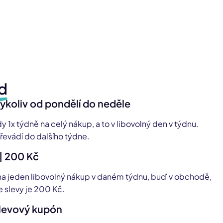
d
dykoliv od pondělí do neděle
y 1x týdně na celý nákup, a to v libovolný den v týdnu.
evádí do dalšího týdne.
 | 200 Kč
 na jeden libovolný nákup v daném týdnu, buď v obchodě,
e slevy je 200 Kč.
slevový kupón