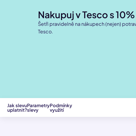
Nakupuj v Tesco s 10%
Šetři pravidelně na nákupech (nejen) potra
Tesco.
Jak slevu
Parametry
Podmínky
uplatnit?
slevy
využití