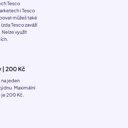
ech Tesco
rketech i Tesco
povat můžeš také
(zda Tesco zaváží
. Nelze využít
ích.
y | 200 Kč
 na jeden
týdnu. Maximální
 je 200 Kč.