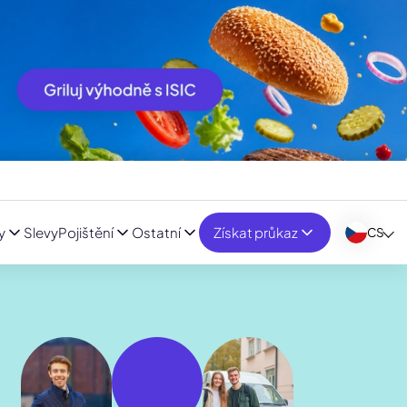
y
Slevy
Pojištění
Ostatní
Získat průkaz
CS