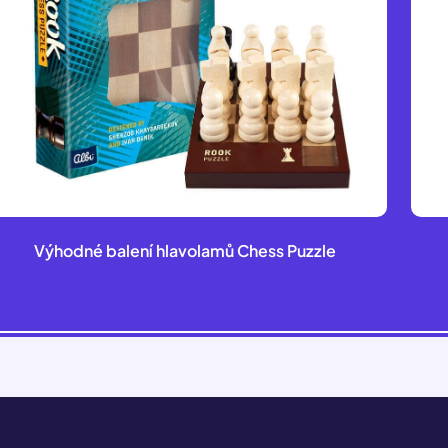
Výhodné balení hlavolamů Chess Puzzle