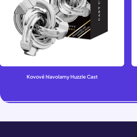
Kovové hlavolamy Huzzle Cast