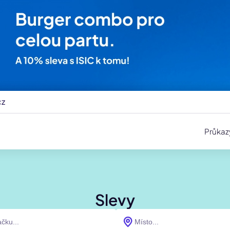
cz
Průkaz
Slevy