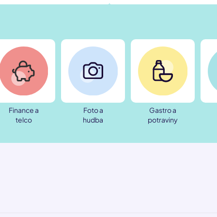
Finance a
Foto a
Gastro a
telco
hudba
potraviny