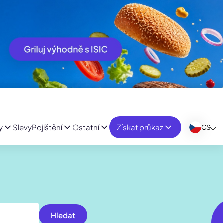
y
Slevy
Pojištění
Ostatní
Získat průkaz
CS
Hledat