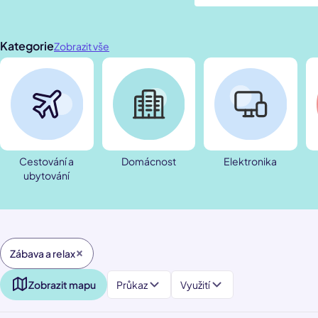
Kategorie
Zobrazit vše
Cestování a
Domácnost
Elektronika
ubytování
Zábava a relax
Zobrazit mapu
Průkaz
Využití