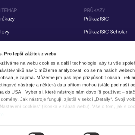
ITEMAP
PRŮKAZY
růkazy
Průkaz ISIC
levy
Průkaz ISIC Scholar
ojištění
Průkaz ITIC
s. Pro lepší zážitek z webu
plikace
Průkaz IYTC
oužíváme na webu cookies a další technologie, aby tu vše spoleh
tudent Jobs
Průkaz AliveID
návštěvníků navíc můžeme analyzovat, co se na našich webech
e obsah je zajímá. Můžeme jim pak lépe přizpůsobit obsah i rekl
FAQ
ingové nástroje a některá data přitom mohou (stále pod naší o
a do USA. Vyber si, které nástroje nám dovolíš používat – stač
ovinky
omény. Jak nástroje fungují, zjistíš v sekci „Detaily“. Svoji vol
Nastavení cookies“ (ikonka v zápatí webu). Vše o tom, jak s co
uševní zdraví
dy
.