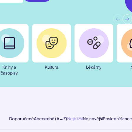
Knihy a
Kultura
Lékárny
časopisy
Doporučené
Abecedně (A→Z)
Nejbližší
Nejnovější
Poslední šance