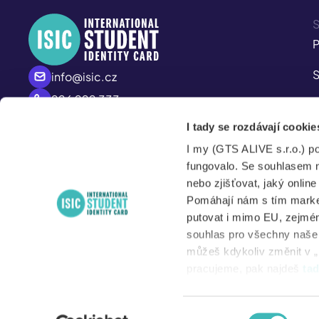
S
P
S
info@isic.cz
226 222 333
P
Po – Pá
I tady se rozdávají cookie
A
8:00 – 17:00
I my (GTS ALIVE s.r.o.) p
S
fungovalo. Se souhlasem 
nebo zjišťovat, jaký onlin
Pomáhají nám s tím market
putovat i mimo EU, zejmén
N
souhlas pro všechny naše d
můžeš kdykoliv změnit v „
D
pracujeme, pak najdeš
ta
Výběr