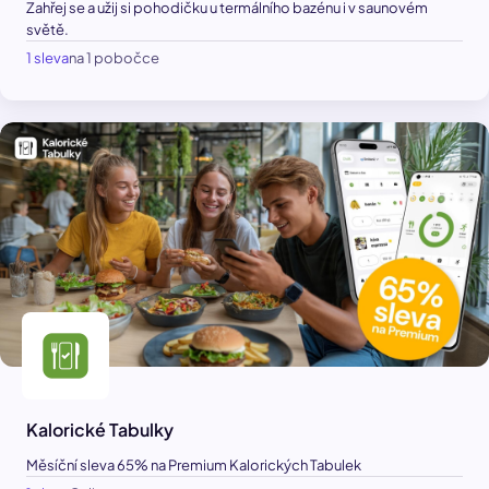
Zahřej se a užij si pohodičku u termálního bazénu i v saunovém
světě.
1 sleva
na 1 pobočce
Kalorické Tabulky
Měsíční sleva 65% na Premium Kalorických Tabulek