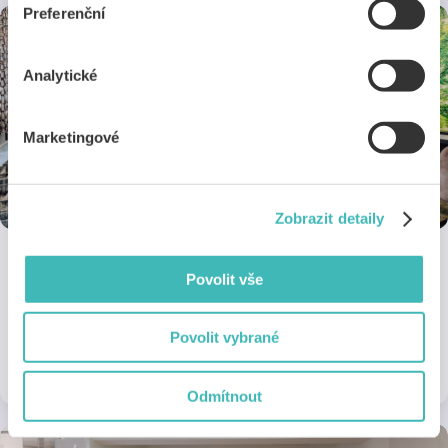
Preferenční
Analytické
Marketingové
Zobrazit detaily
Povolit vše
Optika Fénix
Dívej se na svět jasněji – s průkazem ISIC máš brýle, čočky i
Povolit vybrané
vyšetření zraku s 10% slevou.
1 sleva
na 1 pobočce
Odmítnout