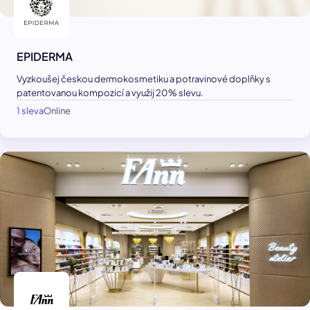
EPIDERMA
Vyzkoušej českou dermokosmetiku a potravinové doplňky s
patentovanou kompozicí a využij 20% slevu.
1 sleva
Online