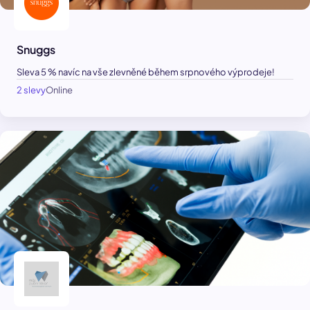
Snuggs
Sleva 5 % navíc na vše zlevněné během srpnového výprodeje!
2 slevy
Online