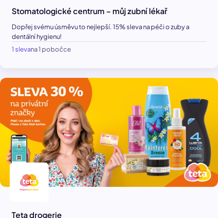
Stomatologické centrum – můj zubní lékař
Dopřej svému úsměvu to nejlepší. 15% sleva na péči o zuby a
dentální hygienu!
1 sleva
na 1 pobočce
Teta drogerie