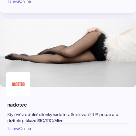
1 sleva
Online
nadotec
Stylové a odolné silonky nadotec. Se slevou 23 % pouze pro
držitele průkazu ISIC/ITIC/Alive.
1 sleva
Online