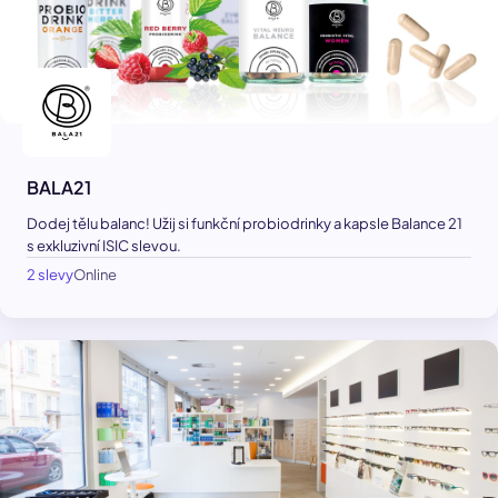
BALA21
Dodej tělu balanc! Užij si funkční probiodrinky a kapsle Balance 21
s exkluzivní ISIC slevou.
2 slevy
Online