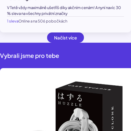
V Tetě vždy maximálně ušetříš díky akčním cenám! A nyní navíc 30
% sleva na všechny privátní značky
1 sleva
Online a na 506 pobočkách
Načíst více
Vybrali jsme pro tebe