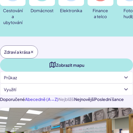
Cestování
Domácnost
Elektronika
Finance
Foto
a
a telco
hud
ubytování
Zdraví a krása
Zobrazit mapu
Průkaz
Využití
Doporučené
Abecedně (A→Z)
Nejbližší
Nejnovější
Poslední šance