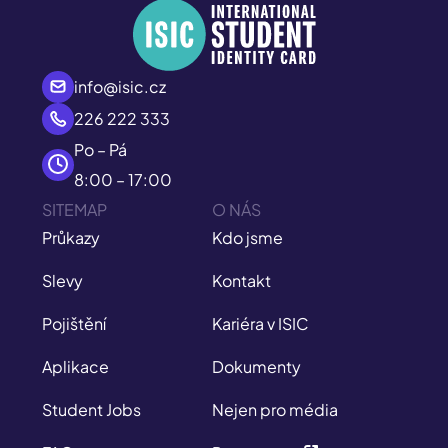
info@isic.cz
226 222 333
Po – Pá
8:00 – 17:00
SITEMAP
O NÁS
Průkazy
Kdo jsme
Slevy
Kontakt
Pojištění
Kariéra v ISIC
Aplikace
Dokumenty
Student Jobs
Nejen pro média