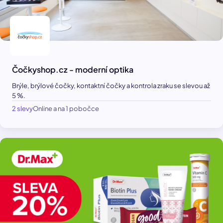
Čočkyshop.cz - moderní optika
Brýle, brýlové čočky, kontaktní čočky a kontrola zraku se slevou až
5 %.
2 slevy
Online a na 1 pobočce