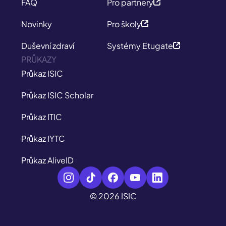
FAQ
Pro partnery
Novinky
Pro školy
Duševní zdraví
Systémy Etugate
PRŮKAZY
Průkaz ISIC
Průkaz ISIC Scholar
Průkaz ITIC
Průkaz IYTC
Průkaz AliveID
© 2026 ISIC