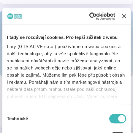
I tady se rozdávají cookies. Pro lepší zážitek z webu
I my (GTS ALIVE s.r.o.) používáme na webu cookies a
další technologie, aby tu vše spolehlivě fungovalo. Se
souhlasem návštěvníků navíc můžeme analyzovat, co
se na našich webech děje nebo zjišťovat, jaký online
obsah je zajímá. Můžeme jim pak lépe přizpůsobit obsah
i reklamu. Pomáhají nám s tím marketingové nástroje a
některá data přitom mohou (stále pod naší ochranou)
Oční optika NAOME
putovat i mimo EU, zejména do USA. Vyber si, které
Poskytujeme slevu 15% na veškeré produkty a služby. Maximální
nástroje nám dovolíš používat – stačí jeden souhlas pro
výběr, poradenství, špičkový servis.
všechny naše domény. Jak nástroje fungují, zjistíš
Výběr
1 sleva
na 3 pobočkách
v sekci „Detaily“. Svoji volbu můžeš kdykoliv změnit v
Technické
souhlasu
„Nastavení cookies“ (ikonka v zápatí webu). Vše o tom,
jak s cookies pracujeme, pak najdeš
tady
.