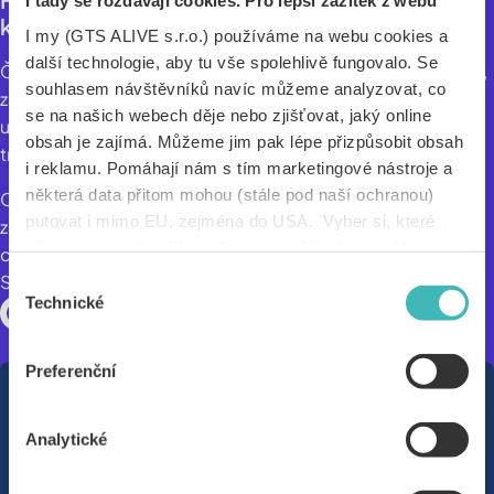
I tady se rozdávají cookies. Pro lepší zážitek z webu
kdekoliv s plány vytvořenými přímo pro tebe.
I my (GTS ALIVE s.r.o.) používáme na webu cookies a
další technologie, aby tu vše spolehlivě fungovalo. Se
Česká aplikace Fitify, která vznikla jako studentský projekt,
souhlasem návštěvníků navíc můžeme analyzovat, co
zažívá globální úspěch. Přidej se k více než 15 milionům
se na našich webech děje nebo zjišťovat, jaký online
uživatelů, kteří s personalizovanými plány a bodyweight
obsah je zajímá. Můžeme jim pak lépe přizpůsobit obsah
tréninky dosáhli skvělých výsledků.
i reklamu. Pomáhají nám s tím marketingové nástroje a
některá data přitom mohou (stále pod naší ochranou)
Cvič kdekoliv a kdykoliv, tvoje tréninky budou vždy nové,
putovat i mimo EU, zejména do USA. Vyber si, které
zábavné a maximálně efektivní. Brzy se můžeš těšit i na
nástroje nám dovolíš používat – stačí jeden souhlas pro
dechové techniky nebo meditace. Více najdeš na App
všechny naše domény. Jak nástroje fungují, zjistíš
Store, Google Play, nebo na webu
gofitify.com
.
Výběr
v sekci „Detaily“. Svoji volbu můžeš kdykoliv změnit v
Technické
souhlasu
„Nastavení cookies“ (ikonka v zápatí webu). Vše o tom,
jak s cookies pracujeme, pak najdeš
tady
.
Preferenční
Analytické