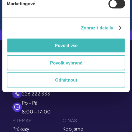
Marketingové
Zobrazit detaily
Povolit vše
Povolit vybrané
Odmítnout
info@isic.cz
226 222 333
Po – Pá
8:00 – 17:00
SITEMAP
O NÁS
Průkazy
Kdo jsme