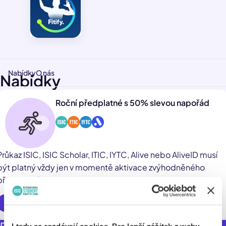
Nabídky
O nás
Nabídky
Roční předplatné s 50% slevou napořád
Průkaz ISIC, ISIC Scholar, ITIC, IYTC, Alive nebo AliveID musí
být platný vždy jen v momentě aktivace zvýhodněného
předplatného.
Využít online
Fitness a zdraví do kapsy! Cvič kdykoliv a