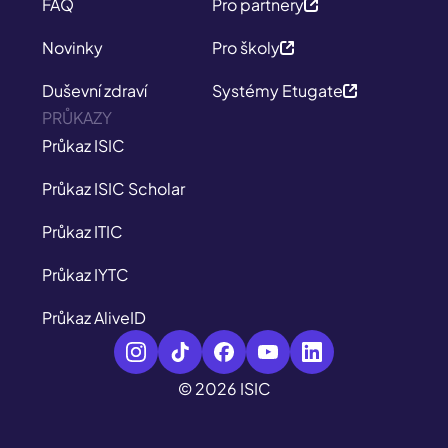
FAQ
Pro partnery
Novinky
Pro školy
Duševní zdraví
Systémy Etugate
PRŮKAZY
Průkaz ISIC
Průkaz ISIC Scholar
Průkaz ITIC
Průkaz IYTC
Průkaz AliveID
© 2026 ISIC