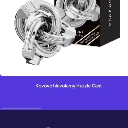
Kovové hlavolamy Huzzle Cast