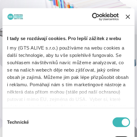
I tady se rozdávají cookies. Pro lepší zážitek z webu
I my (GTS ALIVE s.r.o.) používáme na webu cookies a
další technologie, aby tu vše spolehlivě fungovalo. Se
souhlasem návštěvníků navíc můžeme analyzovat, co
se na našich webech děje nebo zjišťovat, jaký online
obsah je zajímá. Můžeme jim pak lépe přizpůsobit obsah
Nakladatelství Sagit
i reklamu. Pomáhají nám s tím marketingové nástroje a
některá data přitom mohou (stále pod naší ochranou)
Nakupuj úzetka o 20 % levněji a další právnickou literaturu se
putovat i mimo EU, zejména do USA. Vyber si, které
slevou 10 %.
nástroje nám dovolíš používat – stačí jeden souhlas pro
2 slevy
Online
všechny naše domény. Jak nástroje fungují, zjistíš
Výběr
v sekci „Detaily“. Svoji volbu můžeš kdykoliv změnit v
Technické
souhlasu
„Nastavení cookies“ (ikonka v zápatí webu). Vše o tom,
jak s cookies pracujeme, pak najdeš
tady
.