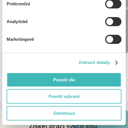
Preferenční
Analytické
Marketingové
Zobrazit detaily
AZ Diplomky
Povolit vše
Sleva ve výši 5 % na tisk a vazby diplomových, bakalářských a
ročníkových prací
1 sleva
Online a na 1 pobočce
Povolit vybrané
Odmítnout