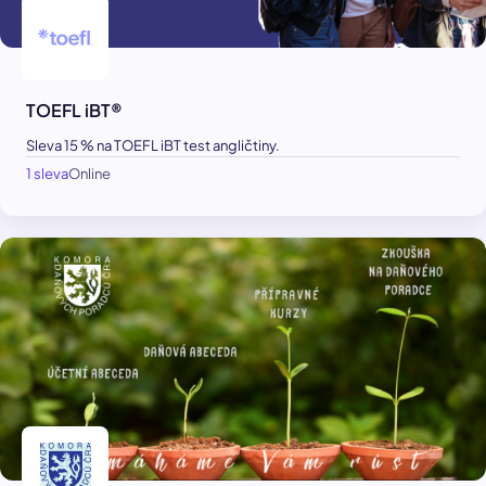
TOEFL iBT®
Sleva 15 % na TOEFL iBT test angličtiny.
1 sleva
Online