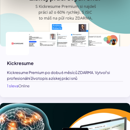
Kickresume
Kickresume Premium po dobu 6 měsíců ZDARMA. Vytvoř si
profesionální životopis a získej práci snů
1 sleva
Online