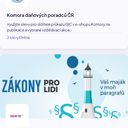
Komora daňových poradců ČR
Využijte slevy pro držitele průkazu ISIC v e-shopu Komory na
publikace a vybrané vzdělávací akce.
2 slevy
Online