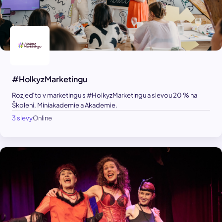
#HolkyzMarketingu
Rozjeď to v marketingu s #HolkyzMarketingu a slevou 20 % na
Školení, Miniakademie a Akademie.
3 slevy
Online