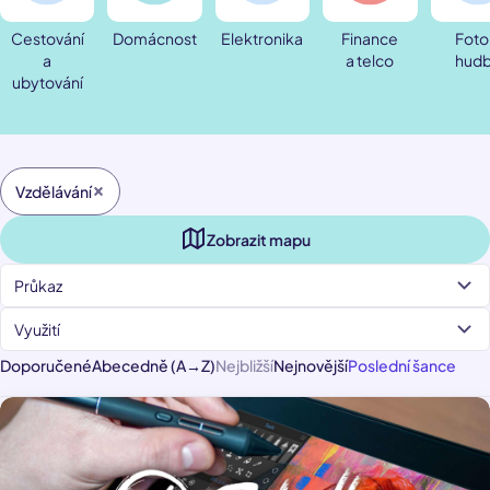
Cestování
Domácnost
Elektronika
Finance
Foto
a
a telco
hud
ubytování
Vzdělávání
Zobrazit mapu
Průkaz
Využití
Doporučené
Abecedně (A→Z)
Nejbližší
Nejnovější
Poslední šance