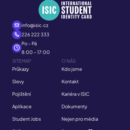
info@isic.cz
226 222 333
Po – Pá
8:00 – 17:00
SITEMAP
O NÁS
Průkazy
Kdo jsme
Slevy
Kontakt
Pojištění
Kariéra v ISIC
Aplikace
Dokumenty
Student Jobs
Nejen pro média