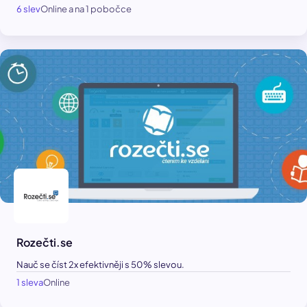
6 slev
Online a na 1 pobočce
Rozečti.se
Nauč se číst 2x efektivněji s 50% slevou.
1 sleva
Online