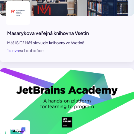
Masarykova veřejná knihovna Vsetín
Máš ISIC? Máš slevu do knihovny ve Vsetíně!
1 sleva
na 1 pobočce