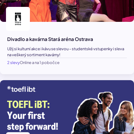
Divadlo a kavárna Stará aréna Ostrava
Užij si kulturní akce i kávu se slevou – studentské vstupenky i sleva
na veškerý sortiment kavárny!
2 slevy
Online a na 1 pobočce