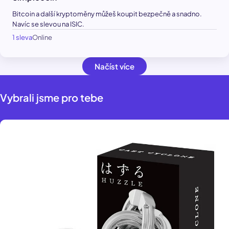
Bitcoin a další kryptoměny můžeš koupit bezpečně a snadno.
Navíc se slevou na ISIC.
1 sleva
Online
Načíst více
Vybrali jsme pro tebe