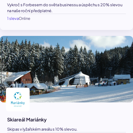
Vykroč s Forbesem do světa businessu a úspěchu s 20% slevou
na naše roční předplatné.
1 sleva
Online
Skiareál Mariánky
Skipas v lyžařském areálu s 10% slevou.