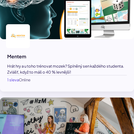
Mentem
Hrát hry a u toho trénovat mozek? Splněný sen každého studenta.
Zvlášť, když to máš o 40 % levnější!
1 sleva
Online