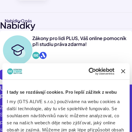
Nabídky
O nás
Nabídky
Zákony pro lidi PLUS, Váš online pomocník
při studiu práva zdarma!
Využít online
Usnadněte si studium práva s online
I tady se rozdávají cookies. Pro lepší zážitek z webu
pomocníkem: prémiový účet PLUS zdarma.
I my (GTS ALIVE s.r.o.) používáme na webu cookies a
Zákony pro lidi PLUS Váš online pomocník při studiu práva.
další technologie, aby tu vše spolehlivě fungovalo. Se
Služba Zákony pro lidi poskytuje aktuální znění právních
souhlasem návštěvníků navíc můžeme analyzovat, co
předpisů ČR, EU a mezinárodních smluv provázaných
se na našich webech děje nebo zjišťovat, jaký online
s rozhodnutími českých soudů. Díky předplatnému PLUS
obsah je zajímá. Můžeme jim pak lépe přizpůsobit obsah