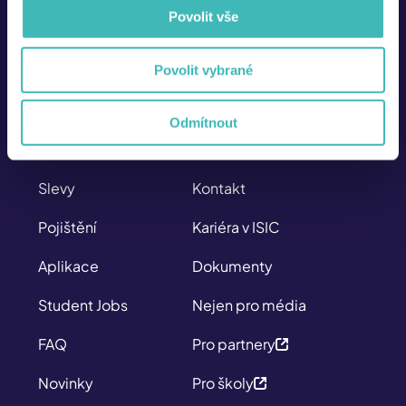
info@isic.cz
Povolit vše
226 222 333
Po – Pá
Povolit vybrané
8:00 – 17:00
SITEMAP
O NÁS
Odmítnout
Průkazy
Kdo jsme
Slevy
Kontakt
Pojištění
Kariéra v ISIC
Aplikace
Dokumenty
Student Jobs
Nejen pro média
FAQ
Pro partnery
Novinky
Pro školy