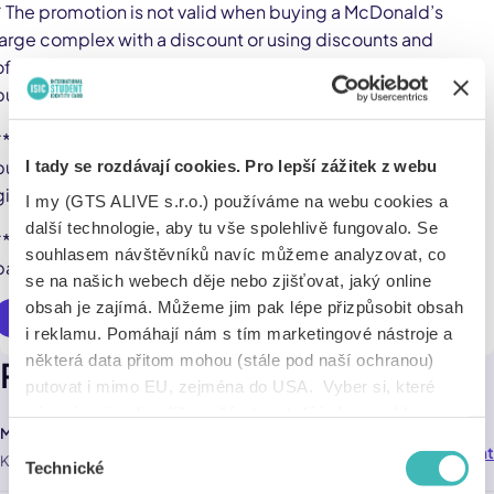
* The promotion is not valid when buying a McDonald’s
large complex with a discount or using discounts and
offers in McDonald’s app. Offer is valid only when making
purchase at the counter.
** One dessert for each large meal. If the consumer
purchases several large meals, the number of desserts
I tady se rozdávají cookies. Pro lepší zážitek z webu
given is the number of large meals purchased.
I my (GTS ALIVE s.r.o.) používáme na webu cookies a
další technologie, aby tu vše spolehlivě fungovalo. Se
***An additional €0.10 fee applies for single-use
souhlasem návštěvníků navíc můžeme analyzovat, co
packaging.
se na našich webech děje nebo zjišťovat, jaký online
obsah je zajímá. Můžeme jim pak lépe přizpůsobit obsah
Využít online
i reklamu. Pomáhají nám s tím marketingové nástroje a
některá data přitom mohou (stále pod naší ochranou)
Pobočky
putovat i mimo EU, zejména do USA. Vyber si, které
nástroje nám dovolíš používat – stačí jeden souhlas pro
Marijampolė
všechny naše domény. Jak nástroje fungují, zjistíš
Výběr
Navigovat
764,0 km
Kauno g. 28 , Marijampolė
v sekci „Detaily“. Svoji volbu můžeš kdykoliv změnit v
Technické
souhlasu
„Nastavení cookies“ (ikonka v zápatí webu). Vše o tom,