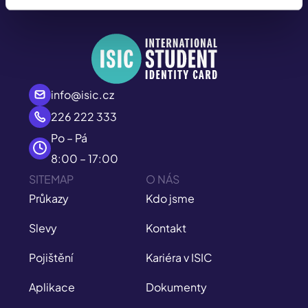
info@isic.cz
226 222 333
Po – Pá
8:00 – 17:00
SITEMAP
O NÁS
Průkazy
Kdo jsme
Slevy
Kontakt
Pojištění
Kariéra v ISIC
Aplikace
Dokumenty