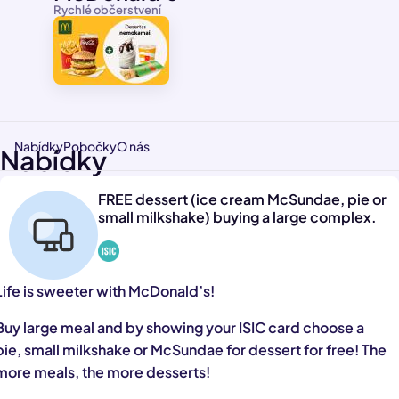
Rychlé občerstvení
Nabídky
Pobočky
O nás
Nabídky
FREE dessert (ice cream McSundae, pie or
small milkshake) buying a large complex.
Life is sweeter with McDonald’s!
Buy large meal and by showing your ISIC card choose a
pie, small milkshake or McSundae for dessert for free! The
more meals, the more desserts!