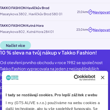
TAKKO FASHION Havlíčkův Brod
Navigovat
21,0 km
Masarykova 3802 , Havlíčkův Brod 580 01
TAKKO FASHION Kutná Hora
Navigovat
23,0 km
Masarykova 802 , Kutná Hora 284 01
Načíst více
10 % sleva na tvůj nákup v Takko Fashion!
Od otevření prvního obchodu v roce 1982 se společnost
Takko Fashion vypracovala na jeden z nejúspěšnějších
řetězců s módou v Evropě, který zaměstnává přibližně 18
000 zaměstnanců. V České republice nyní nalezneš naše
prodejny již na 117 místech od Prahy až po malá města, kde
nabízíme oblečení pro všechny – od těch nejmenších až po
I tady se rozdávají cookies. Pro lepší zážitek z webu
velké děti, dámskou a pánskou módu a také nadměrné
I my (GTS ALIVE s.r.o.) používáme na webu cookies a
velikosti. Zkrátka nabízíme oblečení pro celou rodinu. V
další technologie, aby tu vše spolehlivě fungovalo. Se