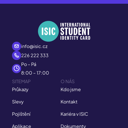
info@isic.cz
226 222 333
Po – Pá
8:00 – 17:00
SITEMAP
O NÁS
Průkazy
Kdo jsme
Slevy
Kontakt
Pojištění
Kariéra v ISIC
Aplikace
Dokumenty