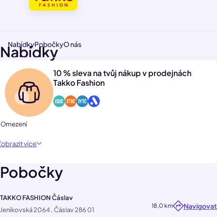
Nabídky
Pobočky
O nás
Nabídky
10 % sleva na tvůj nákup v prodejnách
Takko Fashion
1 Omezení
Zobrazit více
Pobočky
TAKKO FASHION Čáslav
Navigovat
18,0 km
Jeníkovská 2064 , Čáslav 286 01