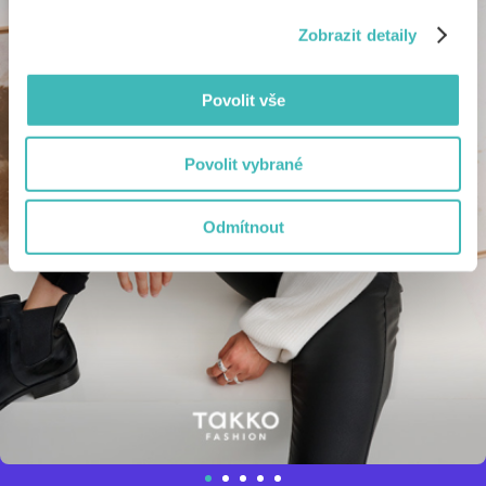
Zobrazit detaily
Povolit vše
Povolit vybrané
Odmítnout