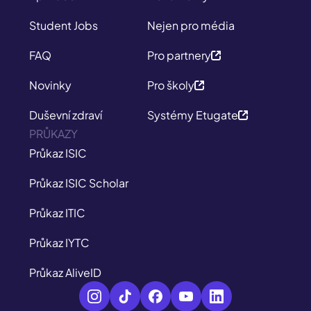
Student Jobs
Nejen pro média
FAQ
Pro partnery
Novinky
Pro školy
Duševní zdraví
Systémy Etugate
PRŮKAZY
Průkaz ISIC
Průkaz ISIC Scholar
Průkaz ITIC
Průkaz IYTC
Průkaz AliveID