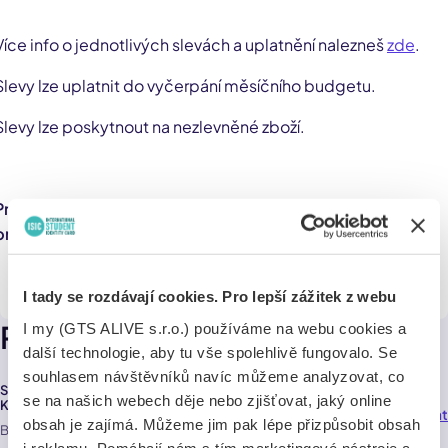
Více info o jednotlivých slevách a uplatnění nalezneš
zde
.
Slevy lze uplatnit do vyčerpání měsíčního budgetu.
Slevy lze poskytnout na nezlevněné zboží.
Pro využití slevy se na pokladně prokaž svým digitálním
průkazem v aplikaci
Alive App
.
I tady se rozdávají cookies. Pro lepší zážitek z webu
Pobočky
I my (GTS ALIVE s.r.o.) používáme na webu cookies a
další technologie, aby tu vše spolehlivě fungovalo. Se
souhlasem návštěvníků navíc můžeme analyzovat, co
Samsung značková prodejna Futurum Hradec
se na našich webech děje nebo zjišťovat, jaký online
Králové
Navigovat
62,0 km
obsah je zajímá. Můžeme jim pak lépe přizpůsobit obsah
Brněnská 1825/23a , Hradec Králové 500 09
i reklamu. Pomáhají nám s tím marketingové nástroje a