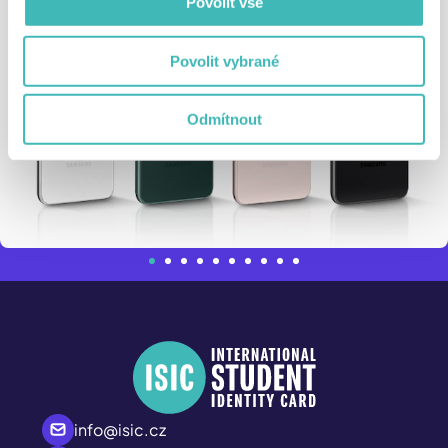
Povolit vše
Povolit vybrané
Odmítnout
info@isic.cz