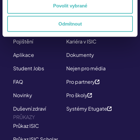
SITEMAP
O NÁS
Povolit vybrané
Průkazy
Kdo jsme
Odmítnout
Slevy
Kontakt
Pojištění
Kariéra v ISIC
Aplikace
Dokumenty
Student Jobs
Nejen pro média
FAQ
Pro partnery
Novinky
Pro školy
Duševní zdraví
Systémy Etugate
PRŮKAZY
Průkaz ISIC
Průkaz ISIC Scholar