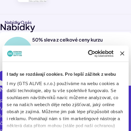
Nabídky
O nás
Nabídky
50% sleva z celkové ceny kurzu
I tady se rozdávají cookies. Pro lepší zážitek z webu
Využít online
I my (GTS ALIVE s.r.o.) používáme na webu cookies a
Nauč se číst 2x efektivněji s 50% slevou.
další technologie, aby tu vše spolehlivě fungovalo. Se
souhlasem návštěvníků navíc můžeme analyzovat, co
Rozečti.se je online aplikace pro výuku rychlého čtení.
se na našich webech děje nebo zjišťovat, jaký online
Výuka probíhá formou absolvování 20 předpřipravených
obsah je zajímá. Můžeme jim pak lépe přizpůsobit obsah
lekcí a doplňkových cvičení. Díky online kurzu rychlého
i reklamu. Pomáhají nám s tím marketingové nástroje a
čtení Rozečti.se ovládnete dovednost rychlého čtení -
některá data přitom mohou (stále pod naší ochranou)
naučíš se číst minimálně o 100 až 200% rychleji a to již po